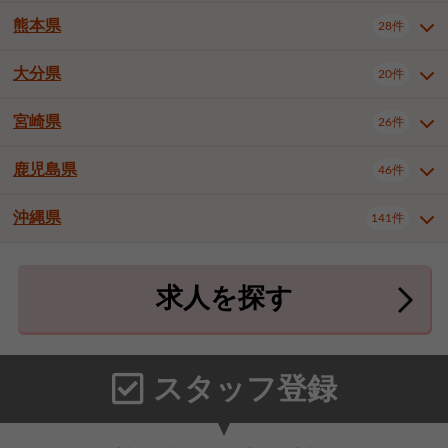
北九州市八幡東区
北九州市八幡西区
3件
3件
熊本県
28件
長崎県全域
長崎市
佐世保市
16件
4件
6件
福岡市東区
福岡市博多区
4件
17件
島原市
諫早市
大村市
1件
2件
1件
大分県
福岡市中央区
福岡市西区
20件
9件
3件
熊本県全域
熊本市中央区
28件
7件
西彼杵郡時津町
2件
福岡市城南区
福岡市早良区
1件
2件
熊本市西区
熊本市南区
1件
2件
宮崎県
26件
大分県全域
大分市
別府市
20件
16件
1件
大牟田市
久留米市
直方市
2件
6件
1件
熊本市北区
八代市
人吉市
1件
1件
2件
中津市
3件
鹿児島県
46件
宮崎県全域
宮崎市
都城市
26件
14件
9件
飯塚市
田川市
八女市
1件
3件
1件
荒尾市
山鹿市
菊池市
2件
1件
1件
延岡市
日南市
日向市
1件
1件
1件
行橋市
中間市
小郡市
2件
1件
3件
沖縄県
宇土市
宇城市
天草市
141件
1件
1件
1件
鹿児島県全域
鹿児島市
46件
25件
筑紫野市
春日市
大野城市
3件
4件
1件
合志市
菊池郡菊陽町
1件
4件
鹿屋市
阿久根市
出水市
6件
1件
3件
沖縄県全域
那覇市
宜野湾市
141件
32件
7件
宗像市
太宰府市
福津市
1件
1件
1件
上益城郡御船町
2件
求人を探す
薩摩川内市
日置市
曽於市
4件
1件
1件
石垣市
浦添市
名護市
2件
24件
6件
糟屋郡志免町
糟屋郡新宮町
4件
2件
霧島市
南さつま市
姶良市
3件
1件
1件
糸満市
沖縄市
豊見城市
3件
8件
9件
糟屋郡久山町
那珂川市
3件
1件
うるま市
宮古島市
南城市
18件
2件
3件
スタッフ登録
国頭郡本部町
国頭郡金武町
1件
2件
中頭郡読谷村
中頭郡北谷町
3件
6件