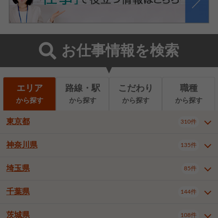
お仕事情報を検索
エリア
路線・駅
こだわり
職種
から探す
から探す
から探す
から探す
東京都
310件
神奈川県
135件
東京都全域
千代田区
310件
22件
中央区
港区
新宿区
11件
8件
27件
埼玉県
85件
神奈川県全域
横浜市西区
135件
29件
文京区
台東区
墨田区
3件
7件
9件
横浜市中区
横浜市磯子区
6件
1件
千葉県
144件
埼玉県全域
さいたま市北区
85件
2件
江東区
品川区
目黒区
6件
11件
5件
横浜市金沢区
横浜市港北区
2件
4件
さいたま市大宮区
さいたま市見沼区
10件
2件
茨城県
大田区
世田谷区
渋谷区
108件
4件
9件
22件
千葉県全域
千葉市中央区
144件
17件