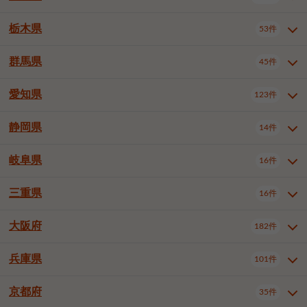
横浜市戸塚区
横浜市港南区
2件
6件
さいたま市浦和区
さいたま市緑区
3件
1件
中野区
杉並区
豊島区
2件
13件
61件
千葉市花見川区
千葉市稲毛区
4件
3件
栃木県
横浜市旭区
横浜市泉区
53件
4件
2件
茨城県全域
水戸市
日立市
108件
25件
6件
川越市
熊谷市
川口市
6件
1件
6件
北区
荒川区
板橋区
3件
1件
3件
千葉市若葉区
千葉市緑区
2件
2件
横浜市青葉区
横浜市都筑区
4件
7件
土浦市
古河市
石岡市
5件
3件
4件
群馬県
所沢市
飯能市
本庄市
45件
5件
1件
2件
栃木県全域
宇都宮市
足利市
53件
27件
2件
練馬区
足立区
葛飾区
5件
11件
5件
千葉市美浜区
市川市
船橋市
9件
9件
8件
川崎市川崎区
川崎市幸区
8件
8件
龍ケ崎市
常陸太田市
北茨城市
1件
2件
1件
東松山市
春日部市
狭山市
3件
7件
2件
佐野市
日光市
小山市
6件
1件
5件
江戸川区
八王子市
立川市
4件
8件
16件
愛知県
木更津市
松戸市
野田市
123件
7件
8件
4件
群馬県全域
前橋市
高崎市
45件
7件
16件
川崎市中原区
川崎市高津区
1件
1件
笠間市
取手市
牛久市
1件
2件
6件
羽生市
鴻巣市
深谷市
3件
2件
1件
真岡市
大田原市
那須塩原市
1件
3件
3件
武蔵野市
三鷹市
青梅市
7件
1件
1件
茂原市
成田市
佐倉市
5件
5件
1件
桐生市
伊勢崎市
太田市
1件
6件
7件
川崎市宮前区
川崎市麻生区
1件
1件
静岡県
つくば市
ひたちなか市
14件
17件
10件
愛知県全域
名古屋市千種区
123件
1件
上尾市
越谷市
蕨市
2件
5件
1件
さくら市
下野市
1件
1件
府中市（東京都）
昭島市
2件
2件
旭市
習志野市
柏市
1件
5件
15件
館林市
みどり市
1件
4件
相模原市緑区
相模原市南区
2件
2件
鹿嶋市
守谷市
那珂市
1件
4件
2件
名古屋市東区
名古屋市西区
1件
7件
戸田市
入間市
朝霞市
2件
3件
1件
岐阜県
河内郡上三川町
下都賀郡壬生町
16件
2件
1件
静岡県全域
静岡市葵区
調布市
14件
町田市
国分寺市
3件
4件
9件
2件
市原市
流山市
八千代市
7件
6件
1件
北群馬郡吉岡町
邑楽郡千代田町
2件
1件
横須賀市
平塚市
鎌倉市
3件
13件
3件
稲敷市
神栖市
鉾田市
1件
10件
2件
名古屋市中村区
名古屋市中区
22件
3件
志木市
久喜市
富士見市
1件
3件
2件
静岡市駿河区
富士市
藤枝市
清瀬市
3件
東久留米市
1件
多摩市
1件
2件
1件
1件
鴨川市
鎌ケ谷市
君津市
2件
1件
1件
三重県
16件
岐阜県全域
岐阜市
大垣市
藤沢市
16件
茅ヶ崎市
4件
秦野市
4件
13件
2件
1件
つくばみらい市
小美玉市
3件
1件
名古屋市昭和区
名古屋市瑞穂区
1件
1件
三郷市
蓮田市
坂戸市
3件
1件
2件
駿東郡清水町
浜松市中央区
稲城市
1件
5件
2件
浦安市
四街道市
印西市
3件
1件
9件
高山市
多治見市
羽島市
厚木市
1件
大和市
1件
伊勢原市
1件
2件
2件
2件
稲敷郡阿見町
1件
大阪府
名古屋市中川区
名古屋市港区
182件
1件
4件
三重県全域
津市
四日市市
幸手市
16件
児玉郡上里町
3件
2件
1件
1件
白井市
富里市
山武市
2件
2件
2件
土岐市
各務原市
可児市
海老名市
1件
座間市
1件
1件
1件
2件
名古屋市南区
名古屋市守山区
2件
1件
桑名市
鈴鹿市
員弁郡東員町
2件
6件
1件
兵庫県
101件
大阪府全域
大阪市西区
いすみ市
182件
長生郡長生村
2件
1件
1件
本巣市
本巣郡北方町
1件
1件
名古屋市緑区
名古屋市名東区
5件
1件
多気郡明和町
2件
大阪市港区
大阪市天王寺区
1件
1件
京都府
35件
兵庫県全域
神戸市東灘区
101件
4件
名古屋市天白区
豊橋市
岡崎市
1件
6件
16件