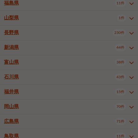
大仙市
2件
福島県
11件
和泉市
箕面市
柏原市
12件
5件
1件
山形県全域
山形市
米沢市
11件
5件
1件
岩見沢市
網走市
苫小牧市
3件
1件
3件
柴田郡大河原町
宮城郡利府町
1件
1件
羽曳野市
門真市
摂津市
2件
3件
1件
鶴岡市
新庄市
上山市
1件
1件
2件
江別市
紋別市
千歳市
3件
1件
2件
山梨県
富谷市
1件
2件
福島県全域
福島市
会津若松市
11件
3件
1件
高石市
藤井寺市
東大阪市
1件
1件
7件
天童市
1件
恵庭市
北広島市
紋別郡遠軽町
3件
1件
1件
郡山市
いわき市
5件
2件
長野県
230件
山梨県全域
中巨摩郡昭和町
1件
1件
泉南市
四條畷市
大阪狭山市
1件
2件
1件
釧路郡釧路町
厚岸郡厚岸町
1件
1件
新潟県
44件
長野県全域
長野市
松本市
230件
63件
40件
上田市
岡谷市
飯田市
19件
3件
20件
富山県
38件
新潟県全域
新潟市東区
44件
2件
諏訪市
須坂市
小諸市
5件
13件
4件
新潟市中央区
新潟市江南区
11件
3件
石川県
43件
富山県全域
富山市
高岡市
38件
27件
5件
伊那市
駒ヶ根市
中野市
6件
6件
2件
新潟市西区
長岡市
柏崎市
4件
11件
1件
砺波市
小矢部市
射水市
1件
2件
3件
福井県
大町市
飯山市
茅野市
15件
1件
5件
2件
石川県全域
金沢市
小松市
43件
22件
4件
新発田市
小千谷市
見附市
3件
1件
1件
塩尻市
佐久市
千曲市
2件
12件
4件
白山市
野々市市
4件
13件
岡山県
燕市
上越市
佐渡市
70件
3件
3件
1件
福井県全域
福井市
越前市
15件
12件
3件
安曇野市
北佐久郡軽井沢町
2件
4件
広島県
71件
岡山県全域
岡山市北区
70件
27件
諏訪郡下諏訪町
諏訪郡富士見町
1件
1件
岡山市中区
岡山市東区
6件
2件
上伊那郡箕輪町
上伊那郡宮田村
2件
1件
鳥取県
11件
広島県全域
広島市中区
71件
24件