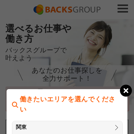
選べるお仕事や
働き方
バックスグループで
叶えよう
あなたのお仕事探しを
全力サポート！
はじめての方へ
働きたいエリアを選んでくださ
まずは相談
い
関東
働きたいエリアを選んでください