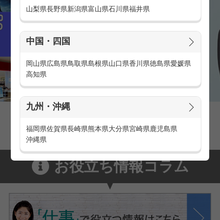
山梨県
長野県
新潟県
富山県
石川県
福井県
中国・四国
岡山県
広島県
鳥取県
島根県
山口県
香川県
徳島県
愛媛県
高知県
九州・沖縄
家電量販店の派遣・バイト求人
家電量販店で働くメリットをご紹介！
福岡県
佐賀県
長崎県
熊本県
大分県
宮崎県
鹿児島県
沖縄県
お役立ち情報コラム