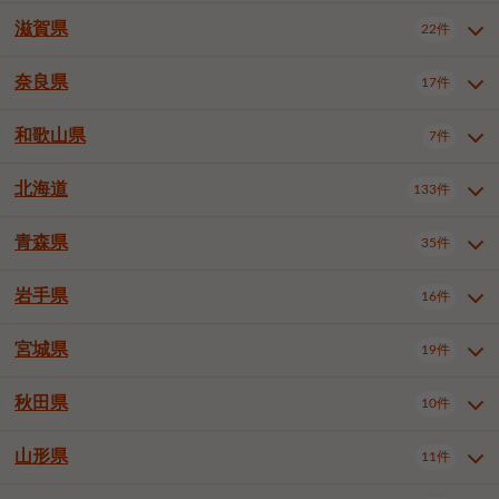
大阪市浪速区
大阪市東淀川区
4件
1件
神戸市兵庫区
神戸市長田区
2件
1件
一宮市
半田市
春日井市
3件
2件
3件
滋賀県
22件
京都府全域
京都市北区
35件
1件
大阪市生野区
大阪市阿倍野区
1件
2件
神戸市須磨区
神戸市垂水区
1件
11件
豊川市
津島市
豊田市
3件
1件
8件
京都市左京区
京都市中京区
2件
2件
奈良県
大阪市住吉区
大阪市西成区
17件
1件
1件
滋賀県全域
大津市
彦根市
22件
3件
1件
神戸市北区
神戸市中央区
4件
14件
安城市
西尾市
小牧市
5件
2件
1件
京都市下京区
京都市南区
10件
6件
大阪市鶴見区
大阪市住之江区
1件
1件
長浜市
近江八幡市
草津市
1件
2件
3件
和歌山県
神戸市西区
姫路市
尼崎市
7件
4件
7件
6件
奈良県全域
奈良市
大和高田市
稲沢市
17件
大府市
4件
知立市
1件
1件
1件
1件
京都市右京区
京都市伏見区
1件
2件
大阪市平野区
大阪市北区
2件
58件
守山市
甲賀市
湖南市
4件
2件
1件
明石市
西宮市
洲本市
6件
8件
1件
大和郡山市
橿原市
桜井市
高浜市
1件
日進市
4件
長久手市
2件
1件
2件
2件
北海道
京都市山科区
京都市西京区
133件
1件
1件
和歌山県全域
和歌山市
橋本市
7件
2件
1件
大阪市中央区
堺市堺区
13件
2件
東近江市
蒲生郡竜王町
4件
1件
芦屋市
伊丹市
豊岡市
1件
3件
1件
御所市
生駒市
香芝市
愛知郡東郷町
1件
丹羽郡扶桑町
1件
1件
6件
2件
福知山市
舞鶴市
綾部市
1件
1件
1件
御坊市
田辺市
岩出市
1件
1件
2件
堺市中区
堺市東区
堺市西区
1件
1件
2件
青森県
35件
北海道全域
札幌市中央区
133件
27件
加古川市
西脇市
宝塚市
11件
1件
2件
生駒郡斑鳩町
北葛城郡上牧町
知多郡東浦町
1件
額田郡幸田町
1件
4件
2件
宇治市
亀岡市
長岡京市
1件
2件
1件
堺市南区
堺市北区
堺市美原区
1件
2件
1件
札幌市北区
札幌市東区
19件
4件
三木市
川西市
三田市
2件
1件
1件
岩手県
16件
青森県全域
青森市
弘前市
35件
14件
7件
八幡市
2件
岸和田市
豊中市
吹田市
4件
6件
1件
札幌市白石区
札幌市豊平区
4件
8件
加西市
丹波篠山市
丹波市
1件
1件
1件
八戸市
三沢市
むつ市
9件
3件
2件
宮城県
19件
岩手県全域
盛岡市
花巻市
泉大津市
16件
高槻市
8件
守口市
1件
1件
5件
1件
札幌市西区
札幌市厚別区
17件
4件
宍粟市
加東市
たつの市
1件
2件
1件
北上市
一関市
奥州市
枚方市
2件
茨木市
1件
八尾市
4件
7件
4件
5件
秋田県
札幌市手稲区
札幌市清田区
10件
2件
5件
宮城県全域
仙台市青葉区
神崎郡福崎町
19件
揖保郡太子町
6件
1件
1件
泉佐野市
富田林市
寝屋川市
3件
2件
4件
函館市
小樽市
旭川市
4件
1件
10件
仙台市宮城野区
仙台市太白区
3件
1件
山形県
11件
秋田県全域
秋田市
大館市
10件
6件
2件
河内長野市
松原市
大東市
1件
1件
1件
釧路市
帯広市
北見市
2件
2件
4件
仙台市泉区
名取市
多賀城市
3件
1件
1件