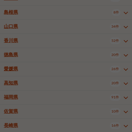
岡山市南区
倉敷市
津山市
6件
19件
7件
下伊那郡喬木村
木曽郡木曽町
1件
5件
広島市南区
広島市西区
10件
4件
島根県
8件
鳥取県全域
鳥取市
米子市
11件
2件
5件
笠岡市
総社市
瀬戸内市
1件
1件
1件
東筑摩郡麻績村
東筑摩郡山形村
1件
4件
広島市安佐南区
呉市
三原市
6件
2件
4件
倉吉市
西伯郡日吉津村
1件
3件
山口県
34件
島根県全域
松江市
出雲市
埴科郡坂城町
8件
5件
3件
1件
尾道市
福山市
東広島市
1件
12件
4件
香川県
廿日市市
安芸郡府中町
52件
1件
2件
山口県全域
下関市
宇部市
34件
7件
2件
安芸郡海田町
1件
山口市
防府市
下松市
9件
1件
6件
徳島県
20件
香川県全域
高松市
丸亀市
52件
41件
6件
岩国市
柳井市
周南市
4件
1件
1件
観音寺市
さぬき市
三豊市
1件
1件
1件
愛媛県
26件
徳島県全域
徳島市
阿南市
20件
13件
4件
山陽小野田市
3件
綾歌郡綾川町
2件
海部郡美波町
板野郡藍住町
1件
2件
高知県
20件
愛媛県全域
松山市
今治市
26件
13件
3件
宇和島市
新居浜市
西条市
1件
4件
1件
福岡県
91件
高知県全域
高知市
土佐市
20件
19件
1件
大洲市
四国中央市
東温市
1件
2件
1件
佐賀県
10件
福岡県全域
北九州市若松区
91件
2件
北九州市小倉北区
北九州市小倉南区
3件
3件
長崎県
16件
佐賀県全域
佐賀市
唐津市
10件
9件
1件