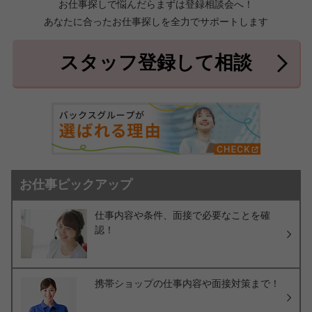
お仕事探しで悩んだらまずは登録相談会へ！
あなたに合ったお仕事探しを全力でサポートします
中頭郡北中城村
中頭郡中城村
7件
2件
中頭郡西原町
島尻郡与那原町
2件
1件
スタッフ登録して相談
島尻郡南風原町
3件
お仕事ピックアップ
仕事内容や条件、面接で必要なことを確
認！
携帯ショップの仕事内容や面接対策まで！