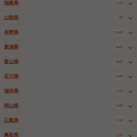
大仙市
2件
福島県
11件
和泉市
箕面市
柏原市
12件
5件
1件
山形県全域
山形市
米沢市
11件
5件
1件
岩見沢市
網走市
苫小牧市
3件
1件
3件
柴田郡大河原町
宮城郡利府町
1件
1件
羽曳野市
門真市
摂津市
2件
3件
1件
鶴岡市
新庄市
上山市
1件
1件
2件
江別市
紋別市
千歳市
3件
1件
2件
山梨県
富谷市
1件
2件
福島県全域
福島市
会津若松市
11件
3件
1件
高石市
藤井寺市
東大阪市
1件
1件
7件
天童市
1件
恵庭市
北広島市
紋別郡遠軽町
3件
1件
1件
郡山市
いわき市
5件
2件
長野県
230件
山梨県全域
中巨摩郡昭和町
1件
1件
泉南市
四條畷市
大阪狭山市
1件
2件
1件
釧路郡釧路町
厚岸郡厚岸町
1件
1件
新潟県
44件
長野県全域
長野市
松本市
230件
63件
40件
上田市
岡谷市
飯田市
19件
3件
20件
富山県
38件
新潟県全域
新潟市東区
44件
2件
諏訪市
須坂市
小諸市
5件
13件
4件
新潟市中央区
新潟市江南区
11件
3件
石川県
43件
富山県全域
富山市
高岡市
38件
27件
5件
伊那市
駒ヶ根市
中野市
6件
6件
2件
新潟市西区
長岡市
柏崎市
4件
11件
1件
砺波市
小矢部市
射水市
1件
2件
3件
福井県
大町市
飯山市
茅野市
15件
1件
5件
2件
石川県全域
金沢市
小松市
43件
22件
4件
新発田市
小千谷市
見附市
3件
1件
1件
塩尻市
佐久市
千曲市
2件
12件
4件
白山市
野々市市
4件
13件
岡山県
燕市
上越市
佐渡市
70件
3件
3件
1件
福井県全域
福井市
越前市
15件
12件
3件
安曇野市
北佐久郡軽井沢町
2件
4件
広島県
71件
岡山県全域
岡山市北区
70件
27件
諏訪郡下諏訪町
諏訪郡富士見町
1件
1件
岡山市中区
岡山市東区
6件
2件
上伊那郡箕輪町
上伊那郡宮田村
2件
1件
鳥取県
11件
広島県全域
広島市中区
71件
24件