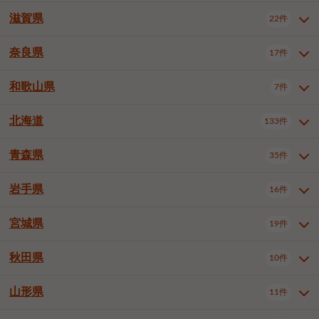
大阪市浪速区
大阪市東淀川区
4件
1件
神戸市兵庫区
神戸市長田区
2件
1件
一宮市
半田市
春日井市
3件
2件
3件
滋賀県
22件
京都府全域
京都市北区
35件
1件
大阪市生野区
大阪市阿倍野区
1件
2件
神戸市須磨区
神戸市垂水区
1件
11件
豊川市
津島市
豊田市
3件
1件
8件
京都市左京区
京都市中京区
2件
2件
奈良県
大阪市住吉区
大阪市西成区
17件
1件
1件
滋賀県全域
大津市
彦根市
22件
3件
1件
神戸市北区
神戸市中央区
4件
14件
安城市
西尾市
小牧市
5件
2件
1件
京都市下京区
京都市南区
10件
6件
大阪市鶴見区
大阪市住之江区
1件
1件
長浜市
近江八幡市
草津市
1件
2件
3件
和歌山県
神戸市西区
姫路市
尼崎市
7件
4件
7件
6件
奈良県全域
奈良市
大和高田市
稲沢市
17件
大府市
4件
知立市
1件
1件
1件
1件
京都市右京区
京都市伏見区
1件
2件
大阪市平野区
大阪市北区
2件
58件
守山市
甲賀市
湖南市
4件
2件
1件
明石市
西宮市
洲本市
6件
8件
1件
大和郡山市
橿原市
桜井市
高浜市
1件
日進市
4件
長久手市
2件
1件
2件
2件
北海道
京都市山科区
京都市西京区
133件
1件
1件
和歌山県全域
和歌山市
橋本市
7件
2件
1件
大阪市中央区
堺市堺区
13件
2件
東近江市
蒲生郡竜王町
4件
1件
芦屋市
伊丹市
豊岡市
1件
3件
1件
御所市
生駒市
香芝市
愛知郡東郷町
1件
丹羽郡扶桑町
1件
1件
6件
2件
福知山市
舞鶴市
綾部市
1件
1件
1件
御坊市
田辺市
岩出市
1件
1件
2件
堺市中区
堺市東区
堺市西区
1件
1件
2件
青森県
35件
北海道全域
札幌市中央区
133件
27件
加古川市
西脇市
宝塚市
11件
1件
2件
生駒郡斑鳩町
北葛城郡上牧町
知多郡東浦町
1件
額田郡幸田町
1件
4件
2件
宇治市
亀岡市
長岡京市
1件
2件
1件
堺市南区
堺市北区
堺市美原区
1件
2件
1件
札幌市北区
札幌市東区
19件
4件
三木市
川西市
三田市
2件
1件
1件
岩手県
16件
青森県全域
青森市
弘前市
35件
14件
7件
八幡市
2件
岸和田市
豊中市
吹田市
4件
6件
1件
札幌市白石区
札幌市豊平区
4件
8件
加西市
丹波篠山市
丹波市
1件
1件
1件
八戸市
三沢市
むつ市
9件
3件
2件
宮城県
19件
岩手県全域
盛岡市
花巻市
泉大津市
16件
高槻市
8件
守口市
1件
1件
5件
1件
札幌市西区
札幌市厚別区
17件
4件
宍粟市
加東市
たつの市
1件
2件
1件
北上市
一関市
奥州市
枚方市
2件
茨木市
1件
八尾市
4件
7件
4件
5件
秋田県
札幌市手稲区
札幌市清田区
10件
2件
5件
宮城県全域
仙台市青葉区
神崎郡福崎町
19件
揖保郡太子町
6件
1件
1件
泉佐野市
富田林市
寝屋川市
3件
2件
4件
函館市
小樽市
旭川市
4件
1件
10件
仙台市宮城野区
仙台市太白区
3件
1件
山形県
11件
秋田県全域
秋田市
大館市
10件
6件
2件
河内長野市
松原市
大東市
1件
1件
1件
釧路市
帯広市
北見市
2件
2件
4件
仙台市泉区
名取市
多賀城市
3件
1件
1件