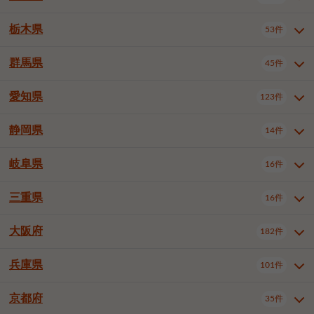
横浜市戸塚区
横浜市港南区
2件
6件
さいたま市浦和区
さいたま市緑区
3件
1件
中野区
杉並区
豊島区
2件
13件
61件
千葉市花見川区
千葉市稲毛区
4件
3件
栃木県
横浜市旭区
横浜市泉区
53件
4件
2件
茨城県全域
水戸市
日立市
108件
25件
6件
川越市
熊谷市
川口市
6件
1件
6件
北区
荒川区
板橋区
3件
1件
3件
千葉市若葉区
千葉市緑区
2件
2件
横浜市青葉区
横浜市都筑区
4件
7件
土浦市
古河市
石岡市
5件
3件
4件
群馬県
所沢市
飯能市
本庄市
45件
5件
1件
2件
栃木県全域
宇都宮市
足利市
53件
27件
2件
練馬区
足立区
葛飾区
5件
11件
5件
千葉市美浜区
市川市
船橋市
9件
9件
8件
川崎市川崎区
川崎市幸区
8件
8件
龍ケ崎市
常陸太田市
北茨城市
1件
2件
1件
東松山市
春日部市
狭山市
3件
7件
2件
佐野市
日光市
小山市
6件
1件
5件
江戸川区
八王子市
立川市
4件
8件
16件
愛知県
木更津市
松戸市
野田市
123件
7件
8件
4件
群馬県全域
前橋市
高崎市
45件
7件
16件
川崎市中原区
川崎市高津区
1件
1件
笠間市
取手市
牛久市
1件
2件
6件
羽生市
鴻巣市
深谷市
3件
2件
1件
真岡市
大田原市
那須塩原市
1件
3件
3件
武蔵野市
三鷹市
青梅市
7件
1件
1件
茂原市
成田市
佐倉市
5件
5件
1件
桐生市
伊勢崎市
太田市
1件
6件
7件
川崎市宮前区
川崎市麻生区
1件
1件
静岡県
つくば市
ひたちなか市
14件
17件
10件
愛知県全域
名古屋市千種区
123件
1件
上尾市
越谷市
蕨市
2件
5件
1件
さくら市
下野市
1件
1件
府中市（東京都）
昭島市
2件
2件
旭市
習志野市
柏市
1件
5件
15件
館林市
みどり市
1件
4件
相模原市緑区
相模原市南区
2件
2件
鹿嶋市
守谷市
那珂市
1件
4件
2件
名古屋市東区
名古屋市西区
1件
7件
戸田市
入間市
朝霞市
2件
3件
1件
岐阜県
河内郡上三川町
下都賀郡壬生町
16件
2件
1件
静岡県全域
静岡市葵区
調布市
14件
町田市
国分寺市
3件
4件
9件
2件
市原市
流山市
八千代市
7件
6件
1件
北群馬郡吉岡町
邑楽郡千代田町
2件
1件
横須賀市
平塚市
鎌倉市
3件
13件
3件
稲敷市
神栖市
鉾田市
1件
10件
2件
名古屋市中村区
名古屋市中区
22件
3件
志木市
久喜市
富士見市
1件
3件
2件
静岡市駿河区
富士市
藤枝市
清瀬市
3件
東久留米市
1件
多摩市
1件
2件
1件
1件
鴨川市
鎌ケ谷市
君津市
2件
1件
1件
三重県
16件
岐阜県全域
岐阜市
大垣市
藤沢市
16件
茅ヶ崎市
4件
秦野市
4件
13件
2件
1件
つくばみらい市
小美玉市
3件
1件
名古屋市昭和区
名古屋市瑞穂区
1件
1件
三郷市
蓮田市
坂戸市
3件
1件
2件
駿東郡清水町
浜松市中央区
稲城市
1件
5件
2件
浦安市
四街道市
印西市
3件
1件
9件
高山市
多治見市
羽島市
厚木市
1件
大和市
1件
伊勢原市
1件
2件
2件
2件
稲敷郡阿見町
1件
大阪府
名古屋市中川区
名古屋市港区
182件
1件
4件
三重県全域
津市
四日市市
幸手市
16件
児玉郡上里町
3件
2件
1件
1件
白井市
富里市
山武市
2件
2件
2件
土岐市
各務原市
可児市
海老名市
1件
座間市
1件
1件
1件
2件
名古屋市南区
名古屋市守山区
2件
1件
桑名市
鈴鹿市
員弁郡東員町
2件
6件
1件
兵庫県
101件
大阪府全域
大阪市西区
いすみ市
182件
長生郡長生村
2件
1件
1件
本巣市
本巣郡北方町
1件
1件
名古屋市緑区
名古屋市名東区
5件
1件
多気郡明和町
2件
大阪市港区
大阪市天王寺区
1件
1件
京都府
35件
兵庫県全域
神戸市東灘区
101件
4件
名古屋市天白区
豊橋市
岡崎市
1件
6件
16件