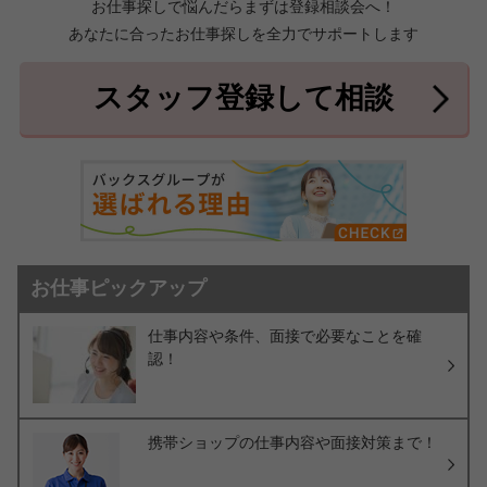
お仕事探しで悩んだらまずは登録相談会へ！
あなたに合ったお仕事探しを全力でサポートします
中頭郡北中城村
中頭郡中城村
7件
2件
中頭郡西原町
島尻郡与那原町
2件
1件
スタッフ登録して相談
島尻郡南風原町
3件
お仕事ピックアップ
仕事内容や条件、面接で必要なことを確
認！
携帯ショップの仕事内容や面接対策まで！