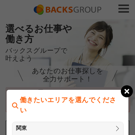
選べるお仕事や
働き方
バックスグループで
叶えよう
あなたのお仕事探しを
全力サポート！
はじめての方へ
働きたいエリアを選んでくださ
まずは相談
い
関東
働きたいエリアを選んでください