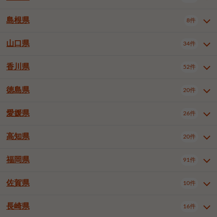
岡山市南区
倉敷市
津山市
6件
19件
7件
下伊那郡喬木村
木曽郡木曽町
1件
5件
広島市南区
広島市西区
10件
4件
島根県
8件
鳥取県全域
鳥取市
米子市
11件
2件
5件
笠岡市
総社市
瀬戸内市
1件
1件
1件
東筑摩郡麻績村
東筑摩郡山形村
1件
4件
広島市安佐南区
呉市
三原市
6件
2件
4件
倉吉市
西伯郡日吉津村
1件
3件
山口県
34件
島根県全域
松江市
出雲市
埴科郡坂城町
8件
5件
3件
1件
尾道市
福山市
東広島市
1件
12件
4件
香川県
廿日市市
安芸郡府中町
52件
1件
2件
山口県全域
下関市
宇部市
34件
7件
2件
安芸郡海田町
1件
山口市
防府市
下松市
9件
1件
6件
徳島県
20件
香川県全域
高松市
丸亀市
52件
41件
6件
岩国市
柳井市
周南市
4件
1件
1件
観音寺市
さぬき市
三豊市
1件
1件
1件
愛媛県
26件
徳島県全域
徳島市
阿南市
20件
13件
4件
山陽小野田市
3件
綾歌郡綾川町
2件
海部郡美波町
板野郡藍住町
1件
2件
高知県
20件
愛媛県全域
松山市
今治市
26件
13件
3件
宇和島市
新居浜市
西条市
1件
4件
1件
福岡県
91件
高知県全域
高知市
土佐市
20件
19件
1件
大洲市
四国中央市
東温市
1件
2件
1件
佐賀県
10件
福岡県全域
北九州市若松区
91件
2件
北九州市小倉北区
北九州市小倉南区
3件
3件
長崎県
16件
佐賀県全域
佐賀市
唐津市
10件
9件
1件