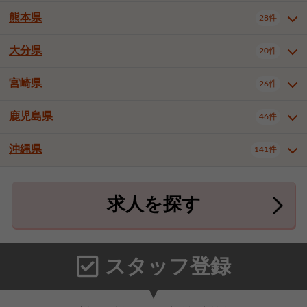
北九州市八幡東区
北九州市八幡西区
3件
3件
熊本県
28件
長崎県全域
長崎市
佐世保市
16件
4件
6件
福岡市東区
福岡市博多区
4件
17件
島原市
諫早市
大村市
1件
2件
1件
大分県
福岡市中央区
福岡市西区
20件
9件
3件
熊本県全域
熊本市中央区
28件
7件
西彼杵郡時津町
2件
福岡市城南区
福岡市早良区
1件
2件
熊本市西区
熊本市南区
1件
2件
宮崎県
26件
大分県全域
大分市
別府市
20件
16件
1件
大牟田市
久留米市
直方市
2件
6件
1件
熊本市北区
八代市
人吉市
1件
1件
2件
中津市
3件
鹿児島県
46件
宮崎県全域
宮崎市
都城市
26件
14件
9件
飯塚市
田川市
八女市
1件
3件
1件
荒尾市
山鹿市
菊池市
2件
1件
1件
延岡市
日南市
日向市
1件
1件
1件
行橋市
中間市
小郡市
2件
1件
3件
沖縄県
宇土市
宇城市
天草市
141件
1件
1件
1件
鹿児島県全域
鹿児島市
46件
25件
筑紫野市
春日市
大野城市
3件
4件
1件
合志市
菊池郡菊陽町
1件
4件
鹿屋市
阿久根市
出水市
6件
1件
3件
沖縄県全域
那覇市
宜野湾市
141件
32件
7件
宗像市
太宰府市
福津市
1件
1件
1件
上益城郡御船町
2件
求人を探す
薩摩川内市
日置市
曽於市
4件
1件
1件
石垣市
浦添市
名護市
2件
24件
6件
糟屋郡志免町
糟屋郡新宮町
4件
2件
霧島市
南さつま市
姶良市
3件
1件
1件
糸満市
沖縄市
豊見城市
3件
8件
9件
糟屋郡久山町
那珂川市
3件
1件
うるま市
宮古島市
南城市
18件
2件
3件
スタッフ登録
国頭郡本部町
国頭郡金武町
1件
2件
中頭郡読谷村
中頭郡北谷町
3件
6件