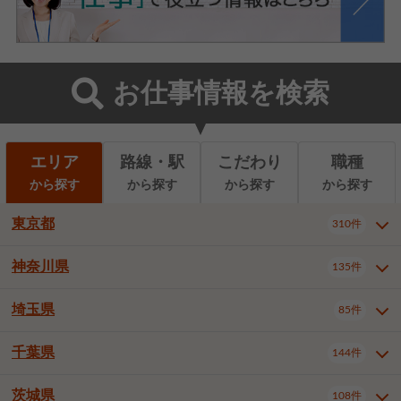
お仕事情報を検索
エリア
路線・駅
こだわり
職種
から探す
から探す
から探す
から探す
東京都
310件
神奈川県
135件
東京都全域
千代田区
310件
22件
中央区
港区
新宿区
11件
8件
27件
埼玉県
85件
神奈川県全域
横浜市西区
135件
29件
文京区
台東区
墨田区
3件
7件
9件
横浜市中区
横浜市磯子区
6件
1件
千葉県
144件
埼玉県全域
さいたま市北区
85件
2件
江東区
品川区
目黒区
6件
11件
5件
横浜市金沢区
横浜市港北区
2件
4件
さいたま市大宮区
さいたま市見沼区
10件
2件
茨城県
大田区
世田谷区
渋谷区
108件
4件
9件
22件
千葉県全域
千葉市中央区
144件
17件