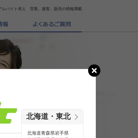
アルバイト求人 営業、接客、販売の情報満載
北海道・東北
の
求人を探す
北海道
青森県
岩手県