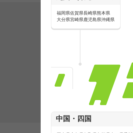
福岡県
佐賀県
長崎県
熊本県
大分県
宮崎県
鹿児島県
沖縄県
有名ブランドで楽しく働こう
人気を誇るブランドで 販売&店舗運営ス
フ積極採用中！
中国・四国