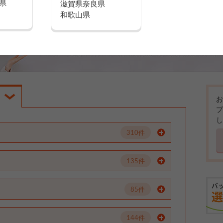
県
滋賀県
奈良県
和歌山県
お
プ
し
310件
135件
85件
144件