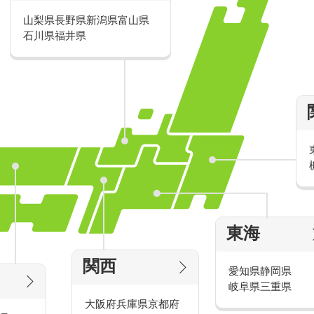
山梨県
長野県
新潟県
富山県
派遣・アルバイトのおすすめ求人特
石川県
福井県
家電量販店の派遣・バイト求人
東海
タッ
家電量販店で働くメリットをご紹介！
官
関西
愛知県
静岡県
岐阜県
三重県
大阪府
兵庫県
京都府