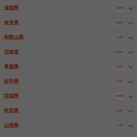
大阪市浪速区
大阪市生野区
5件
1件
神戸市兵庫区
神戸市長田区
3件
1件
一宮市
半田市
春日井市
3件
2件
3件
滋賀県
23件
京都府全域
京都市北区
31件
1件
大阪市城東区
大阪市阿倍野区
1件
2件
神戸市須磨区
神戸市垂水区
1件
9件
豊川市
津島市
豊田市
3件
1件
8件
京都市左京区
京都市中京区
2件
1件
奈良県
大阪市住吉区
大阪市西成区
18件
1件
1件
滋賀県全域
大津市
彦根市
23件
3件
1件
神戸市北区
神戸市中央区
4件
12件
安城市
西尾市
小牧市
5件
2件
1件
京都市下京区
京都市南区
10件
6件
大阪市住之江区
大阪市平野区
1件
1件
長浜市
近江八幡市
草津市
1件
1件
5件
和歌山県
神戸市西区
姫路市
尼崎市
12件
4件
6件
3件
奈良県全域
奈良市
大和高田市
稲沢市
18件
大府市
4件
知立市
1件
1件
1件
1件
京都市右京区
京都市伏見区
1件
2件
大阪市北区
大阪市中央区
58件
12件
守山市
甲賀市
湖南市
3件
2件
1件
明石市
西宮市
芦屋市
4件
7件
1件
大和郡山市
橿原市
桜井市
高浜市
1件
日進市
4件
長久手市
2件
1件
2件
2件
北海道
京都市山科区
京都市西京区
128件
1件
1件
和歌山県全域
和歌山市
海南市
12件
5件
1件
堺市堺区
堺市中区
堺市東区
1件
1件
2件
高島市
東近江市
蒲生郡竜王町
1件
4件
1件
伊丹市
加古川市
西脇市
3件
9件
1件
御所市
生駒市
香芝市
愛知郡東郷町
1件
丹羽郡扶桑町
2件
1件
6件
2件
宇治市
亀岡市
長岡京市
1件
2件
1件
橋本市
有田市
御坊市
1件
1件
1件
堺市西区
堺市北区
堺市美原区
2件
2件
1件
青森県
35件
北海道全域
札幌市中央区
128件
23件
宝塚市
三木市
川西市
2件
2件
1件
生駒郡斑鳩町
北葛城郡上牧町
知多郡東浦町
1件
額田郡幸田町
1件
4件
2件
八幡市
2件
岩出市
3件
岸和田市
豊中市
吹田市
4件
5件
1件
札幌市北区
札幌市東区
19件
4件
三田市
加西市
丹波篠山市
1件
1件
1件
岩手県
16件
青森県全域
青森市
弘前市
35件
14件
7件
泉大津市
高槻市
守口市
1件
5件
1件
札幌市白石区
札幌市豊平区
4件
8件
加東市
たつの市
神崎郡福崎町
2件
1件
1件
八戸市
三沢市
むつ市
9件
3件
2件
宮城県
19件
岩手県全域
盛岡市
花巻市
枚方市
16件
茨木市
8件
八尾市
1件
5件
4件
3件
札幌市西区
札幌市厚別区
16件
4件
揖保郡太子町
1件
北上市
一関市
奥州市
泉佐野市
2件
富田林市
1件
寝屋川市
4件
3件
2件
4件
秋田県
札幌市手稲区
札幌市清田区
10件
2件
5件
宮城県全域
仙台市青葉区
19件
6件
河内長野市
松原市
大東市
1件
1件
1件
函館市
小樽市
旭川市
4件
1件
10件
仙台市宮城野区
仙台市太白区
3件
1件
山形県
11件
秋田県全域
秋田市
大館市
10件
6件
2件
和泉市
箕面市
柏原市
11件
5件
1件
釧路市
帯広市
北見市
2件
2件
4件
仙台市泉区
名取市
多賀城市
3件
1件
1件