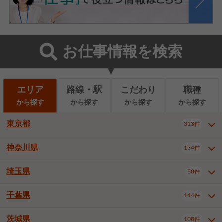
お仕事情報を検索
エリア
路線・駅
こだわり
職種
から探す
から探す
から探す
から探す
東京都
313件
神奈川県
134件
東京都全域
千代田区
中央区
313件
22件
9件
港区
新宿区
文京区
8件
26件
2件
埼玉県
88件
神奈川県全域
横浜市西区
134件
28件
台東区
墨田区
江東区
8件
9件
7件
横浜市中区
横浜市磯子区
6件
1件
千葉県
144件
埼玉県全域
さいたま市北区
88件
3件
品川区
目黒区
大田区
12件
5件
5件
横浜市金沢区
横浜市港北区
2件
4件
さいたま市大宮区
さいたま市見沼区
10件
2件
茨城県
世田谷区
渋谷区
中野区
108件
9件
22件
2件
千葉県全域
千葉市中央区
144件
17件