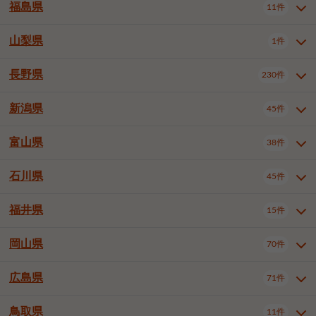
大仙市
2件
福島県
11件
羽曳野市
門真市
摂津市
2件
3件
1件
山形県全域
山形市
米沢市
11件
5件
1件
岩見沢市
網走市
苫小牧市
3件
1件
3件
柴田郡大河原町
宮城郡利府町
1件
1件
高石市
藤井寺市
東大阪市
1件
1件
7件
鶴岡市
新庄市
上山市
1件
1件
2件
江別市
紋別市
千歳市
3件
1件
2件
山梨県
富谷市
1件
2件
福島県全域
福島市
会津若松市
11件
3件
1件
泉南市
四條畷市
大阪狭山市
2件
2件
1件
天童市
1件
恵庭市
北広島市
紋別郡遠軽町
3件
1件
1件
郡山市
いわき市
5件
2件
長野県
230件
山梨県全域
中巨摩郡昭和町
1件
1件
釧路郡釧路町
厚岸郡厚岸町
1件
1件
新潟県
45件
長野県全域
長野市
松本市
230件
63件
40件
上田市
岡谷市
飯田市
19件
3件
20件
富山県
38件
新潟県全域
新潟市東区
45件
2件
諏訪市
須坂市
小諸市
5件
13件
4件
新潟市中央区
新潟市江南区
12件
3件
石川県
45件
富山県全域
富山市
高岡市
38件
27件
5件
伊那市
駒ヶ根市
中野市
6件
6件
2件
新潟市西区
長岡市
柏崎市
4件
11件
1件
砺波市
小矢部市
射水市
1件
2件
3件
福井県
大町市
飯山市
茅野市
15件
1件
5件
2件
石川県全域
金沢市
小松市
45件
22件
4件
新発田市
小千谷市
見附市
3件
1件
1件
塩尻市
佐久市
千曲市
2件
12件
4件
白山市
野々市市
6件
13件
岡山県
燕市
上越市
佐渡市
70件
3件
3件
1件
福井県全域
福井市
越前市
15件
12件
3件
安曇野市
北佐久郡軽井沢町
2件
4件
広島県
71件
岡山県全域
岡山市北区
70件
27件
諏訪郡下諏訪町
諏訪郡富士見町
1件
1件
岡山市中区
岡山市東区
6件
2件
上伊那郡箕輪町
上伊那郡宮田村
2件
1件
鳥取県
11件
広島県全域
広島市中区
71件
24件