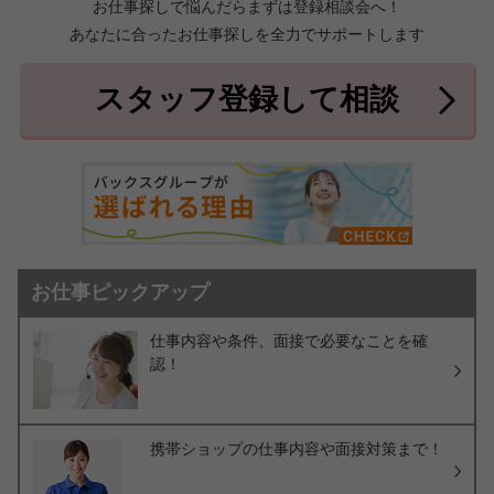
お仕事探しで悩んだらまずは登録相談会へ！
あなたに合ったお仕事探しを全力でサポートします
中頭郡北中城村
中頭郡中城村
7件
2件
中頭郡西原町
島尻郡与那原町
2件
1件
スタッフ登録して相談
島尻郡南風原町
3件
お仕事ピックアップ
仕事内容や条件、面接で必要なことを確
認！
携帯ショップの仕事内容や面接対策まで！