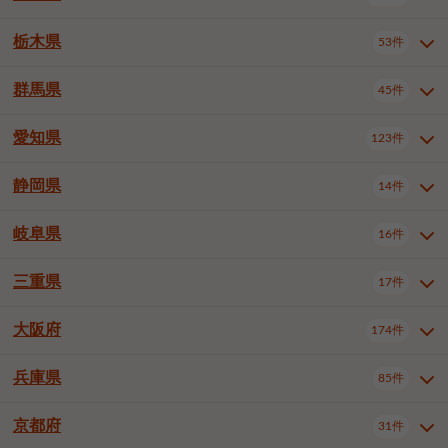
横浜市戸塚区
横浜市港南区
2件
6件
さいたま市浦和区
さいたま市緑区
3件
1件
杉並区
豊島区
北区
12件
60件
4件
千葉市花見川区
千葉市稲毛区
4件
3件
栃木県
横浜市旭区
横浜市泉区
53件
4件
2件
茨城県全域
水戸市
日立市
108件
25件
6件
川越市
熊谷市
川口市
6件
1件
7件
荒川区
板橋区
練馬区
1件
3件
5件
千葉市若葉区
千葉市緑区
2件
2件
横浜市青葉区
横浜市都筑区
4件
7件
土浦市
古河市
石岡市
5件
3件
4件
群馬県
所沢市
飯能市
本庄市
45件
5件
1件
2件
栃木県全域
宇都宮市
足利市
53件
27件
2件
足立区
葛飾区
江戸川区
11件
6件
4件
千葉市美浜区
市川市
船橋市
9件
9件
8件
川崎市川崎区
川崎市幸区
8件
8件
龍ケ崎市
常陸太田市
北茨城市
1件
2件
1件
東松山市
春日部市
狭山市
3件
7件
2件
佐野市
日光市
小山市
6件
1件
5件
八王子市
立川市
武蔵野市
8件
16件
7件
愛知県
木更津市
松戸市
野田市
123件
7件
8件
4件
群馬県全域
前橋市
高崎市
45件
7件
16件
川崎市中原区
川崎市高津区
1件
1件
笠間市
取手市
牛久市
1件
2件
6件
羽生市
鴻巣市
深谷市
3件
2件
1件
真岡市
大田原市
那須塩原市
1件
3件
3件
三鷹市
青梅市
1件
1件
茂原市
成田市
佐倉市
5件
5件
1件
桐生市
伊勢崎市
太田市
1件
6件
7件
川崎市宮前区
川崎市麻生区
1件
1件
静岡県
つくば市
ひたちなか市
14件
17件
10件
愛知県全域
名古屋市千種区
123件
1件
上尾市
越谷市
蕨市
2件
5件
1件
さくら市
下野市
1件
1件
府中市（東京都）
昭島市
2件
2件
旭市
習志野市
柏市
1件
5件
15件
館林市
みどり市
1件
4件
相模原市緑区
相模原市南区
2件
2件
鹿嶋市
守谷市
那珂市
1件
4件
2件
名古屋市東区
名古屋市西区
1件
7件
戸田市
入間市
朝霞市
3件
3件
1件
岐阜県
河内郡上三川町
下都賀郡壬生町
16件
2件
1件
静岡県全域
静岡市葵区
調布市
14件
町田市
小平市
3件
5件
9件
1件
市原市
流山市
八千代市
7件
6件
1件
北群馬郡吉岡町
邑楽郡千代田町
2件
1件
横須賀市
平塚市
鎌倉市
3件
13件
3件
稲敷市
神栖市
鉾田市
1件
10件
2件
名古屋市中村区
名古屋市中区
22件
3件
志木市
久喜市
富士見市
1件
3件
2件
静岡市駿河区
富士市
藤枝市
国分寺市
3件
清瀬市
1件
東久留米市
1件
2件
2件
1件
鴨川市
鎌ケ谷市
君津市
2件
1件
1件
三重県
17件
岐阜県全域
岐阜市
大垣市
藤沢市
16件
茅ヶ崎市
4件
秦野市
4件
13件
2件
1件
つくばみらい市
小美玉市
3件
1件
名古屋市昭和区
名古屋市瑞穂区
1件
1件
三郷市
蓮田市
坂戸市
3件
1件
2件
駿東郡清水町
浜松市中央区
多摩市
1件
稲城市
5件
1件
3件
浦安市
四街道市
印西市
3件
1件
9件
高山市
多治見市
羽島市
厚木市
1件
大和市
1件
伊勢原市
1件
2件
2件
2件
稲敷郡阿見町
1件
大阪府
名古屋市中川区
名古屋市港区
174件
1件
4件
三重県全域
津市
四日市市
幸手市
17件
児玉郡上里町
3件
2件
1件
1件
白井市
富里市
山武市
2件
2件
2件
土岐市
各務原市
可児市
海老名市
1件
座間市
1件
1件
1件
2件
名古屋市南区
名古屋市守山区
2件
1件
桑名市
鈴鹿市
員弁郡東員町
3件
6件
1件
兵庫県
85件
大阪府全域
大阪市西区
いすみ市
174件
長生郡長生村
2件
1件
1件
本巣市
本巣郡北方町
1件
1件
名古屋市緑区
名古屋市名東区
5件
1件
多気郡明和町
2件
大阪市港区
大阪市天王寺区
1件
1件
京都府
31件
兵庫県全域
神戸市東灘区
85件
4件
名古屋市天白区
豊橋市
岡崎市
1件
6件
16件