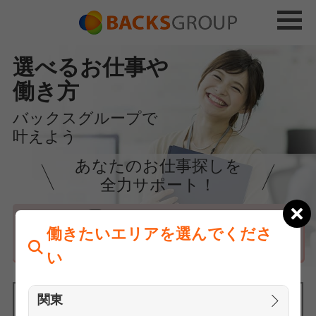
選べるお仕事や
働き方
バックスグループで
叶えよう
あなたのお仕事探しを
全力サポート！
はじめての方へ
働きたいエリアを選んでくださ
まずは相談
い
関東
働きたいエリアを選んでください