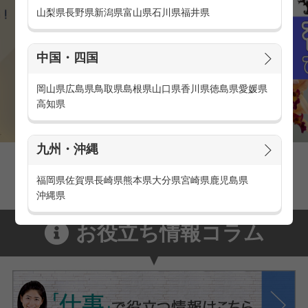
山梨県
長野県
新潟県
富山県
石川県
福井県
中国・四国
岡山県
広島県
鳥取県
島根県
山口県
香川県
徳島県
愛媛県
高知県
九州・沖縄
官庁・官公庁のお仕事とは
官庁・官公庁のお仕事内容や条件をご紹介
福岡県
佐賀県
長崎県
熊本県
大分県
宮崎県
鹿児島県
沖縄県
お役立ち情報コラム