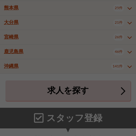
北九州市八幡東区
北九州市八幡西区
3件
3件
武雄市
1件
熊本県
25件
長崎県全域
長崎市
佐世保市
13件
3件
5件
福岡市東区
福岡市博多区
4件
16件
島原市
諫早市
大村市
1件
1件
1件
大分県
福岡市中央区
福岡市西区
21件
8件
3件
熊本県全域
熊本市中央区
25件
7件
西彼杵郡時津町
2件
福岡市城南区
福岡市早良区
1件
2件
熊本市西区
熊本市南区
1件
2件
宮崎県
26件
大分県全域
大分市
別府市
21件
17件
1件
大牟田市
久留米市
直方市
2件
7件
1件
熊本市北区
八代市
人吉市
1件
2件
1件
中津市
3件
鹿児島県
46件
宮崎県全域
宮崎市
都城市
26件
14件
9件
飯塚市
田川市
八女市
1件
1件
1件
荒尾市
宇土市
宇城市
2件
1件
1件
延岡市
日南市
日向市
1件
1件
1件
行橋市
小郡市
筑紫野市
2件
3件
3件
沖縄県
合志市
菊池郡菊陽町
141件
1件
4件
鹿児島県全域
鹿児島市
46件
25件
春日市
大野城市
宗像市
3件
1件
1件
上益城郡御船町
2件
鹿屋市
阿久根市
出水市
6件
1件
3件
沖縄県全域
那覇市
宜野湾市
141件
32件
7件
太宰府市
福津市
糟屋郡志免町
1件
1件
3件
求人を探す
薩摩川内市
日置市
曽於市
4件
1件
1件
石垣市
浦添市
名護市
2件
24件
6件
糟屋郡新宮町
糟屋郡久山町
2件
2件
霧島市
南さつま市
姶良市
3件
1件
1件
糸満市
沖縄市
豊見城市
3件
8件
9件
那珂川市
1件
うるま市
宮古島市
南城市
18件
2件
3件
スタッフ登録
国頭郡本部町
国頭郡金武町
1件
2件
中頭郡読谷村
中頭郡北谷町
3件
6件