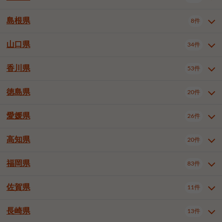
岡山市南区
倉敷市
津山市
6件
19件
7件
下伊那郡喬木村
木曽郡木曽町
1件
5件
広島市南区
広島市西区
10件
4件
島根県
8件
鳥取県全域
鳥取市
米子市
11件
2件
5件
笠岡市
総社市
瀬戸内市
1件
1件
1件
東筑摩郡麻績村
東筑摩郡山形村
1件
4件
広島市安佐南区
呉市
三原市
6件
2件
4件
倉吉市
西伯郡日吉津村
1件
3件
山口県
34件
島根県全域
松江市
出雲市
埴科郡坂城町
8件
5件
3件
1件
尾道市
福山市
東広島市
1件
12件
4件
香川県
廿日市市
安芸郡府中町
53件
1件
2件
山口県全域
下関市
宇部市
34件
7件
2件
安芸郡海田町
1件
山口市
防府市
下松市
9件
1件
6件
徳島県
20件
香川県全域
高松市
丸亀市
53件
42件
6件
岩国市
柳井市
周南市
4件
1件
1件
観音寺市
さぬき市
三豊市
1件
1件
1件
愛媛県
26件
徳島県全域
徳島市
阿南市
20件
13件
4件
山陽小野田市
3件
綾歌郡綾川町
2件
海部郡美波町
板野郡藍住町
1件
2件
高知県
20件
愛媛県全域
松山市
今治市
26件
13件
3件
宇和島市
新居浜市
西条市
1件
4件
1件
福岡県
83件
高知県全域
高知市
土佐市
20件
19件
1件
大洲市
四国中央市
東温市
1件
2件
1件
佐賀県
11件
福岡県全域
北九州市若松区
83件
1件
北九州市小倉北区
北九州市小倉南区
3件
3件
長崎県
13件
佐賀県全域
佐賀市
唐津市
11件
9件
1件