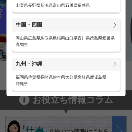
山梨県
長野県
新潟県
富山県
石川県
福井県
中国・四国
岡山県
広島県
鳥取県
島根県
山口県
香川県
徳島県
愛媛県
高知県
九州・沖縄
家電量販店の派遣・バイト求人
家電量販店で働くメリットをご紹介！
福岡県
佐賀県
長崎県
熊本県
大分県
宮崎県
鹿児島県
沖縄県
お役立ち情報コラム