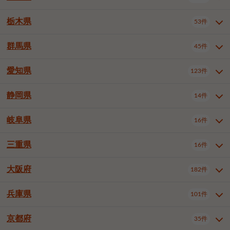
横浜市戸塚区
横浜市港南区
2件
6件
さいたま市浦和区
さいたま市緑区
3件
1件
中野区
杉並区
豊島区
2件
13件
61件
千葉市花見川区
千葉市稲毛区
4件
3件
栃木県
横浜市旭区
横浜市泉区
53件
4件
2件
茨城県全域
水戸市
日立市
108件
25件
6件
川越市
熊谷市
川口市
6件
1件
6件
北区
荒川区
板橋区
3件
1件
3件
千葉市若葉区
千葉市緑区
2件
2件
横浜市青葉区
横浜市都筑区
4件
7件
土浦市
古河市
石岡市
5件
3件
4件
群馬県
所沢市
飯能市
本庄市
45件
5件
1件
2件
栃木県全域
宇都宮市
足利市
53件
27件
2件
練馬区
足立区
葛飾区
5件
11件
5件
千葉市美浜区
市川市
船橋市
9件
9件
8件
川崎市川崎区
川崎市幸区
8件
8件
龍ケ崎市
常陸太田市
北茨城市
1件
2件
1件
東松山市
春日部市
狭山市
3件
7件
2件
佐野市
日光市
小山市
6件
1件
5件
江戸川区
八王子市
立川市
4件
8件
16件
愛知県
木更津市
松戸市
野田市
123件
7件
8件
4件
群馬県全域
前橋市
高崎市
45件
7件
16件
川崎市中原区
川崎市高津区
1件
1件
笠間市
取手市
牛久市
1件
2件
6件
羽生市
鴻巣市
深谷市
3件
2件
1件
真岡市
大田原市
那須塩原市
1件
3件
3件
武蔵野市
三鷹市
青梅市
7件
1件
1件
茂原市
成田市
佐倉市
5件
5件
1件
桐生市
伊勢崎市
太田市
1件
6件
7件
川崎市宮前区
川崎市麻生区
1件
1件
静岡県
つくば市
ひたちなか市
14件
17件
10件
愛知県全域
名古屋市千種区
123件
1件
上尾市
越谷市
蕨市
2件
5件
1件
さくら市
下野市
1件
1件
府中市（東京都）
昭島市
2件
2件
旭市
習志野市
柏市
1件
5件
15件
館林市
みどり市
1件
4件
相模原市緑区
相模原市南区
2件
2件
鹿嶋市
守谷市
那珂市
1件
4件
2件
名古屋市東区
名古屋市西区
1件
7件
戸田市
入間市
朝霞市
2件
3件
1件
岐阜県
河内郡上三川町
下都賀郡壬生町
16件
2件
1件
静岡県全域
静岡市葵区
調布市
14件
町田市
国分寺市
3件
4件
9件
2件
市原市
流山市
八千代市
7件
6件
1件
北群馬郡吉岡町
邑楽郡千代田町
2件
1件
横須賀市
平塚市
鎌倉市
3件
13件
3件
稲敷市
神栖市
鉾田市
1件
10件
2件
名古屋市中村区
名古屋市中区
22件
3件
志木市
久喜市
富士見市
1件
3件
2件
静岡市駿河区
富士市
藤枝市
清瀬市
3件
東久留米市
1件
多摩市
1件
2件
1件
1件
鴨川市
鎌ケ谷市
君津市
2件
1件
1件
三重県
16件
岐阜県全域
岐阜市
大垣市
藤沢市
16件
茅ヶ崎市
4件
秦野市
4件
13件
2件
1件
つくばみらい市
小美玉市
3件
1件
名古屋市昭和区
名古屋市瑞穂区
1件
1件
三郷市
蓮田市
坂戸市
3件
1件
2件
駿東郡清水町
浜松市中央区
稲城市
1件
5件
2件
浦安市
四街道市
印西市
3件
1件
9件
高山市
多治見市
羽島市
厚木市
1件
大和市
1件
伊勢原市
1件
2件
2件
2件
稲敷郡阿見町
1件
大阪府
名古屋市中川区
名古屋市港区
182件
1件
4件
三重県全域
津市
四日市市
幸手市
16件
児玉郡上里町
3件
2件
1件
1件
白井市
富里市
山武市
2件
2件
2件
土岐市
各務原市
可児市
海老名市
1件
座間市
1件
1件
1件
2件
名古屋市南区
名古屋市守山区
2件
1件
桑名市
鈴鹿市
員弁郡東員町
2件
6件
1件
兵庫県
101件
大阪府全域
大阪市西区
いすみ市
182件
長生郡長生村
2件
1件
1件
本巣市
本巣郡北方町
1件
1件
名古屋市緑区
名古屋市名東区
5件
1件
多気郡明和町
2件
大阪市港区
大阪市天王寺区
1件
1件
京都府
35件
兵庫県全域
神戸市東灘区
101件
4件
名古屋市天白区
豊橋市
岡崎市
1件
6件
16件