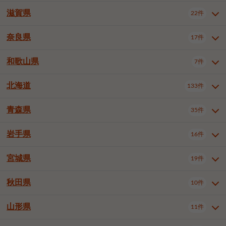
大阪市浪速区
大阪市東淀川区
4件
1件
神戸市兵庫区
神戸市長田区
2件
1件
一宮市
半田市
春日井市
3件
2件
3件
滋賀県
22件
京都府全域
京都市北区
35件
1件
大阪市生野区
大阪市阿倍野区
1件
2件
神戸市須磨区
神戸市垂水区
1件
11件
豊川市
津島市
豊田市
3件
1件
8件
京都市左京区
京都市中京区
2件
2件
奈良県
大阪市住吉区
大阪市西成区
17件
1件
1件
滋賀県全域
大津市
彦根市
22件
3件
1件
神戸市北区
神戸市中央区
4件
14件
安城市
西尾市
小牧市
5件
2件
1件
京都市下京区
京都市南区
10件
6件
大阪市鶴見区
大阪市住之江区
1件
1件
長浜市
近江八幡市
草津市
1件
2件
3件
和歌山県
神戸市西区
姫路市
尼崎市
7件
4件
7件
6件
奈良県全域
奈良市
大和高田市
稲沢市
17件
大府市
4件
知立市
1件
1件
1件
1件
京都市右京区
京都市伏見区
1件
2件
大阪市平野区
大阪市北区
2件
58件
守山市
甲賀市
湖南市
4件
2件
1件
明石市
西宮市
洲本市
6件
8件
1件
大和郡山市
橿原市
桜井市
高浜市
1件
日進市
4件
長久手市
2件
1件
2件
2件
北海道
京都市山科区
京都市西京区
133件
1件
1件
和歌山県全域
和歌山市
橋本市
7件
2件
1件
大阪市中央区
堺市堺区
13件
2件
東近江市
蒲生郡竜王町
4件
1件
芦屋市
伊丹市
豊岡市
1件
3件
1件
御所市
生駒市
香芝市
愛知郡東郷町
1件
丹羽郡扶桑町
1件
1件
6件
2件
福知山市
舞鶴市
綾部市
1件
1件
1件
御坊市
田辺市
岩出市
1件
1件
2件
堺市中区
堺市東区
堺市西区
1件
1件
2件
青森県
35件
北海道全域
札幌市中央区
133件
27件
加古川市
西脇市
宝塚市
11件
1件
2件
生駒郡斑鳩町
北葛城郡上牧町
知多郡東浦町
1件
額田郡幸田町
1件
4件
2件
宇治市
亀岡市
長岡京市
1件
2件
1件
堺市南区
堺市北区
堺市美原区
1件
2件
1件
札幌市北区
札幌市東区
19件
4件
三木市
川西市
三田市
2件
1件
1件
岩手県
16件
青森県全域
青森市
弘前市
35件
14件
7件
八幡市
2件
岸和田市
豊中市
吹田市
4件
6件
1件
札幌市白石区
札幌市豊平区
4件
8件
加西市
丹波篠山市
丹波市
1件
1件
1件
八戸市
三沢市
むつ市
9件
3件
2件
宮城県
19件
岩手県全域
盛岡市
花巻市
泉大津市
16件
高槻市
8件
守口市
1件
1件
5件
1件
札幌市西区
札幌市厚別区
17件
4件
宍粟市
加東市
たつの市
1件
2件
1件
北上市
一関市
奥州市
枚方市
2件
茨木市
1件
八尾市
4件
7件
4件
5件
秋田県
札幌市手稲区
札幌市清田区
10件
2件
5件
宮城県全域
仙台市青葉区
神崎郡福崎町
19件
揖保郡太子町
6件
1件
1件
泉佐野市
富田林市
寝屋川市
3件
2件
4件
函館市
小樽市
旭川市
4件
1件
10件
仙台市宮城野区
仙台市太白区
3件
1件
山形県
11件
秋田県全域
秋田市
大館市
10件
6件
2件
河内長野市
松原市
大東市
1件
1件
1件
釧路市
帯広市
北見市
2件
2件
4件
仙台市泉区
名取市
多賀城市
3件
1件
1件