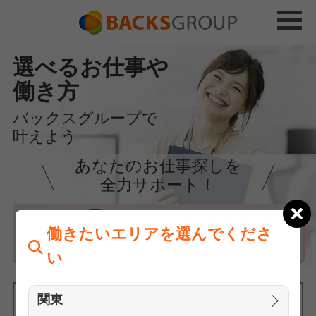
選べるお仕事や
働き方
バックスグループで
叶えよう
あなたのお仕事探しを
全力サポート！
はじめての方へ
働きたいエリアを選んでくださ
まずは相談
い
関東
働きたいエリアを選んでください