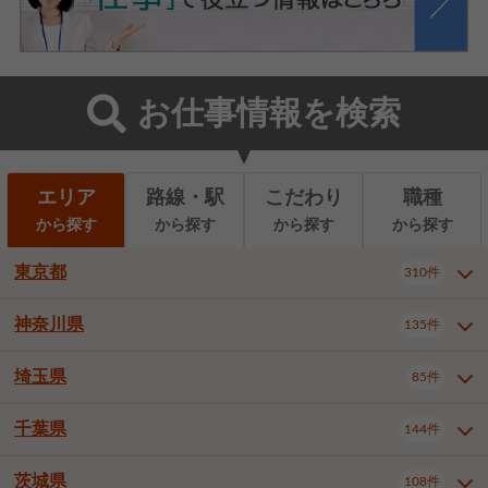
お仕事情報を検索
エリア
路線・駅
こだわり
職種
から探す
から探す
から探す
から探す
東京都
310件
神奈川県
135件
東京都全域
千代田区
310件
22件
中央区
港区
新宿区
11件
8件
27件
埼玉県
85件
神奈川県全域
横浜市西区
135件
29件
文京区
台東区
墨田区
3件
7件
9件
横浜市中区
横浜市磯子区
6件
1件
千葉県
144件
埼玉県全域
さいたま市北区
85件
2件
江東区
品川区
目黒区
6件
11件
5件
横浜市金沢区
横浜市港北区
2件
4件
さいたま市大宮区
さいたま市見沼区
10件
2件
茨城県
大田区
世田谷区
渋谷区
108件
4件
9件
22件
千葉県全域
千葉市中央区
144件
17件