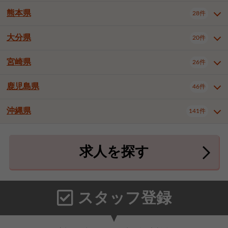
北九州市八幡東区
北九州市八幡西区
3件
3件
熊本県
28件
長崎県全域
長崎市
佐世保市
16件
4件
6件
福岡市東区
福岡市博多区
4件
17件
島原市
諫早市
大村市
1件
2件
1件
大分県
福岡市中央区
福岡市西区
20件
9件
3件
熊本県全域
熊本市中央区
28件
7件
西彼杵郡時津町
2件
福岡市城南区
福岡市早良区
1件
2件
熊本市西区
熊本市南区
1件
2件
宮崎県
26件
大分県全域
大分市
別府市
20件
16件
1件
大牟田市
久留米市
直方市
2件
6件
1件
熊本市北区
八代市
人吉市
1件
1件
2件
中津市
3件
鹿児島県
46件
宮崎県全域
宮崎市
都城市
26件
14件
9件
飯塚市
田川市
八女市
1件
3件
1件
荒尾市
山鹿市
菊池市
2件
1件
1件
延岡市
日南市
日向市
1件
1件
1件
行橋市
中間市
小郡市
2件
1件
3件
沖縄県
宇土市
宇城市
天草市
141件
1件
1件
1件
鹿児島県全域
鹿児島市
46件
25件
筑紫野市
春日市
大野城市
3件
4件
1件
合志市
菊池郡菊陽町
1件
4件
鹿屋市
阿久根市
出水市
6件
1件
3件
沖縄県全域
那覇市
宜野湾市
141件
32件
7件
宗像市
太宰府市
福津市
1件
1件
1件
上益城郡御船町
2件
求人を探す
薩摩川内市
日置市
曽於市
4件
1件
1件
石垣市
浦添市
名護市
2件
24件
6件
糟屋郡志免町
糟屋郡新宮町
4件
2件
霧島市
南さつま市
姶良市
3件
1件
1件
糸満市
沖縄市
豊見城市
3件
8件
9件
糟屋郡久山町
那珂川市
3件
1件
うるま市
宮古島市
南城市
18件
2件
3件
スタッフ登録
国頭郡本部町
国頭郡金武町
1件
2件
中頭郡読谷村
中頭郡北谷町
3件
6件