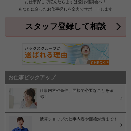
お仕事探しで悩んだらまずは登録相談会へ！
あなたに合ったお仕事探しを全力でサポートします
中頭郡北中城村
中頭郡中城村
7件
2件
中頭郡西原町
島尻郡与那原町
2件
1件
スタッフ登録して相談
島尻郡南風原町
3件
お仕事ピックアップ
仕事内容や条件、面接で必要なことを確
認！
携帯ショップの仕事内容や面接対策まで！