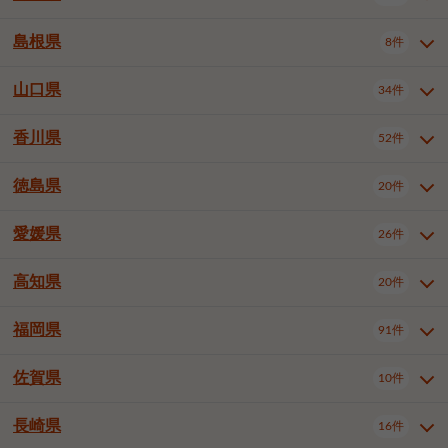
岡山市南区
倉敷市
津山市
6件
19件
7件
下伊那郡喬木村
木曽郡木曽町
1件
5件
広島市南区
広島市西区
10件
4件
島根県
8件
鳥取県全域
鳥取市
米子市
11件
2件
5件
笠岡市
総社市
瀬戸内市
1件
1件
1件
東筑摩郡麻績村
東筑摩郡山形村
1件
4件
広島市安佐南区
呉市
三原市
6件
2件
4件
倉吉市
西伯郡日吉津村
1件
3件
山口県
34件
島根県全域
松江市
出雲市
埴科郡坂城町
8件
5件
3件
1件
尾道市
福山市
東広島市
1件
12件
4件
香川県
廿日市市
安芸郡府中町
52件
1件
2件
山口県全域
下関市
宇部市
34件
7件
2件
安芸郡海田町
1件
山口市
防府市
下松市
9件
1件
6件
徳島県
20件
香川県全域
高松市
丸亀市
52件
41件
6件
岩国市
柳井市
周南市
4件
1件
1件
観音寺市
さぬき市
三豊市
1件
1件
1件
愛媛県
26件
徳島県全域
徳島市
阿南市
20件
13件
4件
山陽小野田市
3件
綾歌郡綾川町
2件
海部郡美波町
板野郡藍住町
1件
2件
高知県
20件
愛媛県全域
松山市
今治市
26件
13件
3件
宇和島市
新居浜市
西条市
1件
4件
1件
福岡県
91件
高知県全域
高知市
土佐市
20件
19件
1件
大洲市
四国中央市
東温市
1件
2件
1件
佐賀県
10件
福岡県全域
北九州市若松区
91件
2件
北九州市小倉北区
北九州市小倉南区
3件
3件
長崎県
16件
佐賀県全域
佐賀市
唐津市
10件
9件
1件