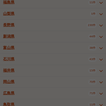
大仙市
2件
福島県
11件
和泉市
箕面市
柏原市
12件
5件
1件
山形県全域
山形市
米沢市
11件
5件
1件
岩見沢市
網走市
苫小牧市
3件
1件
3件
柴田郡大河原町
宮城郡利府町
1件
1件
羽曳野市
門真市
摂津市
2件
3件
1件
鶴岡市
新庄市
上山市
1件
1件
2件
江別市
紋別市
千歳市
3件
1件
2件
山梨県
富谷市
1件
2件
福島県全域
福島市
会津若松市
11件
3件
1件
高石市
藤井寺市
東大阪市
1件
1件
7件
天童市
1件
恵庭市
北広島市
紋別郡遠軽町
3件
1件
1件
郡山市
いわき市
5件
2件
長野県
230件
山梨県全域
中巨摩郡昭和町
1件
1件
泉南市
四條畷市
大阪狭山市
1件
2件
1件
釧路郡釧路町
厚岸郡厚岸町
1件
1件
新潟県
44件
長野県全域
長野市
松本市
230件
63件
40件
上田市
岡谷市
飯田市
19件
3件
20件
富山県
38件
新潟県全域
新潟市東区
44件
2件
諏訪市
須坂市
小諸市
5件
13件
4件
新潟市中央区
新潟市江南区
11件
3件
石川県
43件
富山県全域
富山市
高岡市
38件
27件
5件
伊那市
駒ヶ根市
中野市
6件
6件
2件
新潟市西区
長岡市
柏崎市
4件
11件
1件
砺波市
小矢部市
射水市
1件
2件
3件
福井県
大町市
飯山市
茅野市
15件
1件
5件
2件
石川県全域
金沢市
小松市
43件
22件
4件
新発田市
小千谷市
見附市
3件
1件
1件
塩尻市
佐久市
千曲市
2件
12件
4件
白山市
野々市市
4件
13件
岡山県
燕市
上越市
佐渡市
70件
3件
3件
1件
福井県全域
福井市
越前市
15件
12件
3件
安曇野市
北佐久郡軽井沢町
2件
4件
広島県
71件
岡山県全域
岡山市北区
70件
27件
諏訪郡下諏訪町
諏訪郡富士見町
1件
1件
岡山市中区
岡山市東区
6件
2件
上伊那郡箕輪町
上伊那郡宮田村
2件
1件
鳥取県
11件
広島県全域
広島市中区
71件
24件