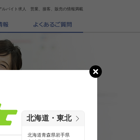
アルバイト求人 営業、接客、販売の情報満載
北海道・東北
の
求人を探す
北海道
青森県
岩手県