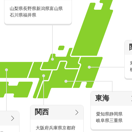
山梨県
長野県
新潟県
富山県
派遣・アルバイトのおすすめ求人特
石川県
福井県
家電量販店の派遣・バイト求人
東海
タッ
家電量販店で働くメリットをご紹介！
官
関西
愛知県
静岡県
岐阜県
三重県
大阪府
兵庫県
京都府