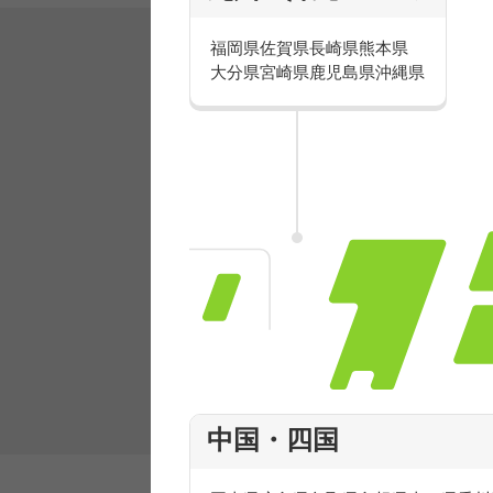
福岡県
佐賀県
長崎県
熊本県
大分県
宮崎県
鹿児島県
沖縄県
有名ブランドで楽しく働こう
人気を誇るブランドで 販売&店舗運営ス
フ積極採用中！
中国・四国