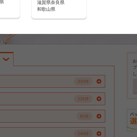
県
滋賀県
奈良県
和歌山県
お
プ
し
310件
135件
85件
144件