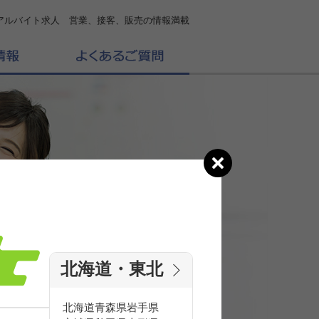
アルバイト求人 営業、接客、販売の情報満載
北海道・東北
の
求人を探す
北海道
青森県
岩手県