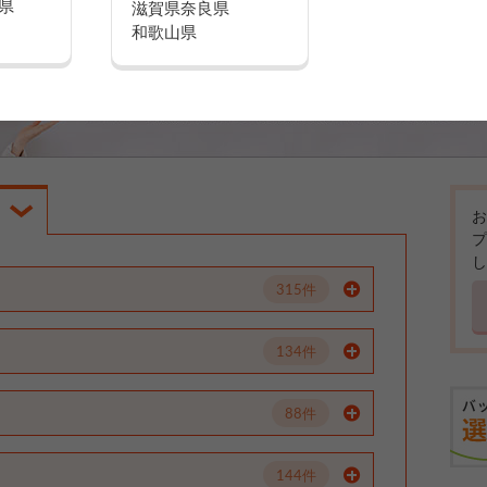
県
滋賀県
奈良県
和歌山県
お
プ
し
315件
134件
88件
144件