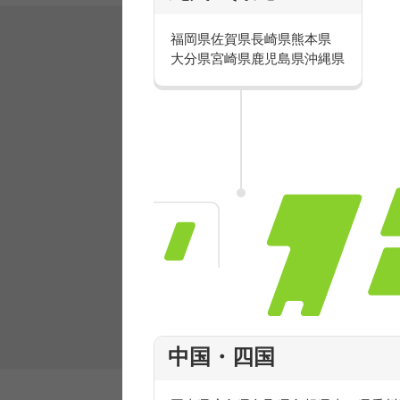
福岡県
佐賀県
長崎県
熊本県
大分県
宮崎県
鹿児島県
沖縄県
有名ブランドで楽しく働こう
人気を誇るブランドで 販売&店舗運営ス
フ積極採用中！
中国・四国