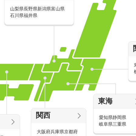
山梨県
長野県
新潟県
富山県
派遣・アルバイトのおすすめ求人特
石川県
福井県
家電量販店の派遣・バイト求人
東海
タッ
家電量販店で働くメリットをご紹介！
官
関西
愛知県
静岡県
岐阜県
三重県
大阪府
兵庫県
京都府