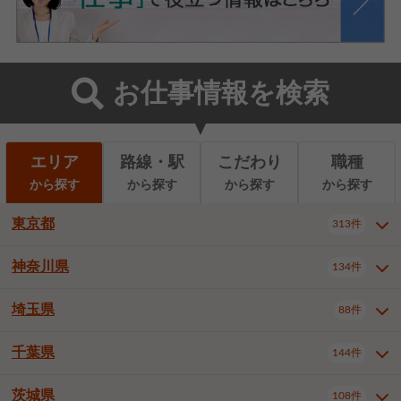
お仕事情報を検索
エリア
路線・駅
こだわり
職種
から探す
から探す
から探す
から探す
東京都
313件
神奈川県
134件
東京都全域
千代田区
中央区
313件
22件
9件
港区
新宿区
文京区
8件
26件
2件
埼玉県
88件
神奈川県全域
横浜市西区
134件
28件
台東区
墨田区
江東区
8件
9件
7件
横浜市中区
横浜市磯子区
6件
1件
千葉県
144件
埼玉県全域
さいたま市北区
88件
3件
品川区
目黒区
大田区
12件
5件
5件
横浜市金沢区
横浜市港北区
2件
4件
さいたま市大宮区
さいたま市見沼区
10件
2件
茨城県
世田谷区
渋谷区
中野区
108件
9件
22件
2件
千葉県全域
千葉市中央区
144件
17件