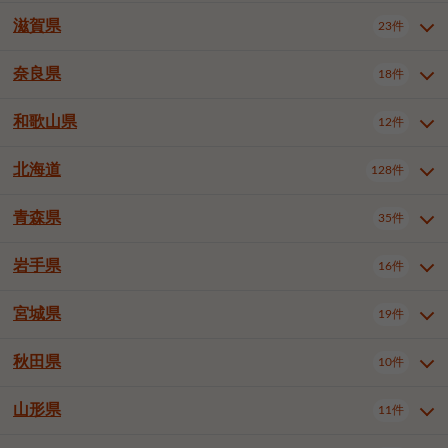
大阪市浪速区
大阪市生野区
5件
1件
神戸市兵庫区
神戸市長田区
3件
1件
一宮市
半田市
春日井市
3件
2件
3件
滋賀県
23件
京都府全域
京都市北区
31件
1件
大阪市城東区
大阪市阿倍野区
1件
2件
神戸市須磨区
神戸市垂水区
1件
9件
豊川市
津島市
豊田市
3件
1件
8件
京都市左京区
京都市中京区
2件
1件
奈良県
大阪市住吉区
大阪市西成区
18件
1件
1件
滋賀県全域
大津市
彦根市
23件
3件
1件
神戸市北区
神戸市中央区
4件
12件
安城市
西尾市
小牧市
5件
2件
1件
京都市下京区
京都市南区
10件
6件
大阪市住之江区
大阪市平野区
1件
1件
長浜市
近江八幡市
草津市
1件
1件
5件
和歌山県
神戸市西区
姫路市
尼崎市
12件
4件
6件
3件
奈良県全域
奈良市
大和高田市
稲沢市
18件
大府市
4件
知立市
1件
1件
1件
1件
京都市右京区
京都市伏見区
1件
2件
大阪市北区
大阪市中央区
58件
12件
守山市
甲賀市
湖南市
3件
2件
1件
明石市
西宮市
芦屋市
4件
7件
1件
大和郡山市
橿原市
桜井市
高浜市
1件
日進市
4件
長久手市
2件
1件
2件
2件
北海道
京都市山科区
京都市西京区
128件
1件
1件
和歌山県全域
和歌山市
海南市
12件
5件
1件
堺市堺区
堺市中区
堺市東区
1件
1件
2件
高島市
東近江市
蒲生郡竜王町
1件
4件
1件
伊丹市
加古川市
西脇市
3件
9件
1件
御所市
生駒市
香芝市
愛知郡東郷町
1件
丹羽郡扶桑町
2件
1件
6件
2件
宇治市
亀岡市
長岡京市
1件
2件
1件
橋本市
有田市
御坊市
1件
1件
1件
堺市西区
堺市北区
堺市美原区
2件
2件
1件
青森県
35件
北海道全域
札幌市中央区
128件
23件
宝塚市
三木市
川西市
2件
2件
1件
生駒郡斑鳩町
北葛城郡上牧町
知多郡東浦町
1件
額田郡幸田町
1件
4件
2件
八幡市
2件
岩出市
3件
岸和田市
豊中市
吹田市
4件
5件
1件
札幌市北区
札幌市東区
19件
4件
三田市
加西市
丹波篠山市
1件
1件
1件
岩手県
16件
青森県全域
青森市
弘前市
35件
14件
7件
泉大津市
高槻市
守口市
1件
5件
1件
札幌市白石区
札幌市豊平区
4件
8件
加東市
たつの市
神崎郡福崎町
2件
1件
1件
八戸市
三沢市
むつ市
9件
3件
2件
宮城県
19件
岩手県全域
盛岡市
花巻市
枚方市
16件
茨木市
8件
八尾市
1件
5件
4件
3件
札幌市西区
札幌市厚別区
16件
4件
揖保郡太子町
1件
北上市
一関市
奥州市
泉佐野市
2件
富田林市
1件
寝屋川市
4件
3件
2件
4件
秋田県
札幌市手稲区
札幌市清田区
10件
2件
5件
宮城県全域
仙台市青葉区
19件
6件
河内長野市
松原市
大東市
1件
1件
1件
函館市
小樽市
旭川市
4件
1件
10件
仙台市宮城野区
仙台市太白区
3件
1件
山形県
11件
秋田県全域
秋田市
大館市
10件
6件
2件
和泉市
箕面市
柏原市
11件
5件
1件
釧路市
帯広市
北見市
2件
2件
4件
仙台市泉区
名取市
多賀城市
3件
1件
1件