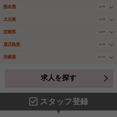
北九州市八幡東区
北九州市八幡西区
3件
3件
武雄市
1件
熊本県
25件
長崎県全域
長崎市
佐世保市
13件
3件
5件
福岡市東区
福岡市博多区
4件
16件
島原市
諫早市
大村市
1件
1件
1件
大分県
福岡市中央区
福岡市西区
21件
8件
3件
熊本県全域
熊本市中央区
25件
7件
西彼杵郡時津町
2件
福岡市城南区
福岡市早良区
1件
2件
熊本市西区
熊本市南区
1件
2件
宮崎県
26件
大分県全域
大分市
別府市
21件
17件
1件
大牟田市
久留米市
直方市
2件
7件
1件
熊本市北区
八代市
人吉市
1件
2件
1件
中津市
3件
鹿児島県
46件
宮崎県全域
宮崎市
都城市
26件
14件
9件
飯塚市
田川市
八女市
1件
1件
1件
荒尾市
宇土市
宇城市
2件
1件
1件
延岡市
日南市
日向市
1件
1件
1件
行橋市
小郡市
筑紫野市
2件
3件
3件
沖縄県
合志市
菊池郡菊陽町
141件
1件
4件
鹿児島県全域
鹿児島市
46件
25件
春日市
大野城市
宗像市
3件
1件
1件
上益城郡御船町
2件
鹿屋市
阿久根市
出水市
6件
1件
3件
沖縄県全域
那覇市
宜野湾市
141件
32件
7件
太宰府市
福津市
糟屋郡志免町
1件
1件
3件
求人を探す
薩摩川内市
日置市
曽於市
4件
1件
1件
石垣市
浦添市
名護市
2件
24件
6件
糟屋郡新宮町
糟屋郡久山町
2件
2件
霧島市
南さつま市
姶良市
3件
1件
1件
糸満市
沖縄市
豊見城市
3件
8件
9件
那珂川市
1件
うるま市
宮古島市
南城市
18件
2件
3件
スタッフ登録
国頭郡本部町
国頭郡金武町
1件
2件
中頭郡読谷村
中頭郡北谷町
3件
6件