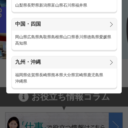
山梨県
長野県
新潟県
富山県
石川県
福井県
中国・四国
岡山県
広島県
鳥取県
島根県
山口県
香川県
徳島県
愛媛県
高知県
九州・沖縄
家電量販店の派遣・バイト求人
家電量販店で働くメリットをご紹介！
福岡県
佐賀県
長崎県
熊本県
大分県
宮崎県
鹿児島県
沖縄県
お役立ち情報コラム