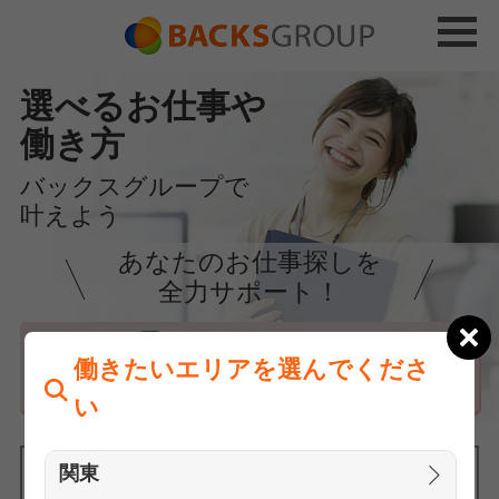
選べるお仕事や
働き方
バックスグループで
叶えよう
あなたのお仕事探しを
全力サポート！
はじめての方へ
働きたいエリアを選んでくださ
まずは相談
い
関東
働きたいエリアを選んでください