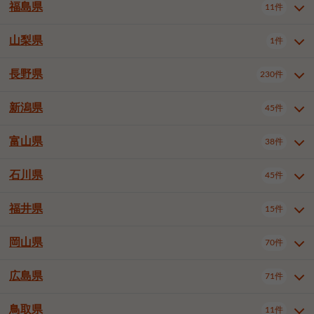
大仙市
2件
福島県
11件
羽曳野市
門真市
摂津市
2件
3件
1件
山形県全域
山形市
米沢市
11件
5件
1件
岩見沢市
網走市
苫小牧市
3件
1件
3件
柴田郡大河原町
宮城郡利府町
1件
1件
高石市
藤井寺市
東大阪市
1件
1件
7件
鶴岡市
新庄市
上山市
1件
1件
2件
江別市
紋別市
千歳市
3件
1件
2件
山梨県
富谷市
1件
2件
福島県全域
福島市
会津若松市
11件
3件
1件
泉南市
四條畷市
大阪狭山市
2件
2件
1件
天童市
1件
恵庭市
北広島市
紋別郡遠軽町
3件
1件
1件
郡山市
いわき市
5件
2件
長野県
230件
山梨県全域
中巨摩郡昭和町
1件
1件
釧路郡釧路町
厚岸郡厚岸町
1件
1件
新潟県
45件
長野県全域
長野市
松本市
230件
63件
40件
上田市
岡谷市
飯田市
19件
3件
20件
富山県
38件
新潟県全域
新潟市東区
45件
2件
諏訪市
須坂市
小諸市
5件
13件
4件
新潟市中央区
新潟市江南区
12件
3件
石川県
45件
富山県全域
富山市
高岡市
38件
27件
5件
伊那市
駒ヶ根市
中野市
6件
6件
2件
新潟市西区
長岡市
柏崎市
4件
11件
1件
砺波市
小矢部市
射水市
1件
2件
3件
福井県
大町市
飯山市
茅野市
15件
1件
5件
2件
石川県全域
金沢市
小松市
45件
22件
4件
新発田市
小千谷市
見附市
3件
1件
1件
塩尻市
佐久市
千曲市
2件
12件
4件
白山市
野々市市
6件
13件
岡山県
燕市
上越市
佐渡市
70件
3件
3件
1件
福井県全域
福井市
越前市
15件
12件
3件
安曇野市
北佐久郡軽井沢町
2件
4件
広島県
71件
岡山県全域
岡山市北区
70件
27件
諏訪郡下諏訪町
諏訪郡富士見町
1件
1件
岡山市中区
岡山市東区
6件
2件
上伊那郡箕輪町
上伊那郡宮田村
2件
1件
鳥取県
11件
広島県全域
広島市中区
71件
24件