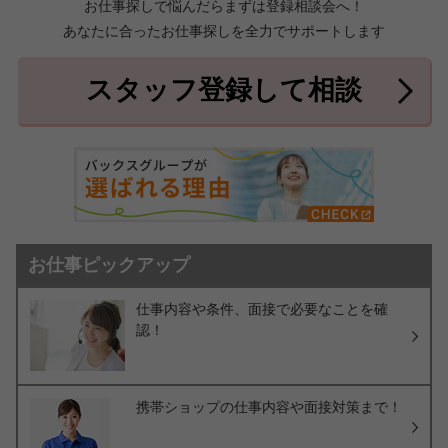
お仕事探しで悩んだらまずは登録相談会へ！
あなたに合ったお仕事探しを全力でサポートします
中頭郡北中城村
中頭郡中城村
7件
2件
中頭郡西原町
島尻郡与那原町
2件
1件
スタッフ登録して相談
島尻郡南風原町
3件
お仕事ピックアップ
仕事内容や条件、面接で必要なことを確
認！
携帯ショップの仕事内容や面接対策まで！