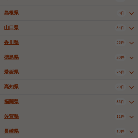
岡山市南区
倉敷市
津山市
6件
19件
7件
下伊那郡喬木村
木曽郡木曽町
1件
5件
広島市南区
広島市西区
10件
4件
島根県
8件
鳥取県全域
鳥取市
米子市
11件
2件
5件
笠岡市
総社市
瀬戸内市
1件
1件
1件
東筑摩郡麻績村
東筑摩郡山形村
1件
4件
広島市安佐南区
呉市
三原市
6件
2件
4件
倉吉市
西伯郡日吉津村
1件
3件
山口県
34件
島根県全域
松江市
出雲市
埴科郡坂城町
8件
5件
3件
1件
尾道市
福山市
東広島市
1件
12件
4件
香川県
廿日市市
安芸郡府中町
53件
1件
2件
山口県全域
下関市
宇部市
34件
7件
2件
安芸郡海田町
1件
山口市
防府市
下松市
9件
1件
6件
徳島県
20件
香川県全域
高松市
丸亀市
53件
42件
6件
岩国市
柳井市
周南市
4件
1件
1件
観音寺市
さぬき市
三豊市
1件
1件
1件
愛媛県
26件
徳島県全域
徳島市
阿南市
20件
13件
4件
山陽小野田市
3件
綾歌郡綾川町
2件
海部郡美波町
板野郡藍住町
1件
2件
高知県
20件
愛媛県全域
松山市
今治市
26件
13件
3件
宇和島市
新居浜市
西条市
1件
4件
1件
福岡県
83件
高知県全域
高知市
土佐市
20件
19件
1件
大洲市
四国中央市
東温市
1件
2件
1件
佐賀県
11件
福岡県全域
北九州市若松区
83件
1件
北九州市小倉北区
北九州市小倉南区
3件
3件
長崎県
13件
佐賀県全域
佐賀市
唐津市
11件
9件
1件