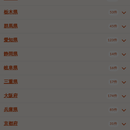
横浜市戸塚区
横浜市港南区
2件
6件
さいたま市浦和区
さいたま市緑区
3件
1件
杉並区
豊島区
北区
12件
60件
4件
千葉市花見川区
千葉市稲毛区
4件
3件
栃木県
横浜市旭区
横浜市泉区
53件
4件
2件
茨城県全域
水戸市
日立市
108件
25件
6件
川越市
熊谷市
川口市
6件
1件
7件
荒川区
板橋区
練馬区
1件
3件
5件
千葉市若葉区
千葉市緑区
2件
2件
横浜市青葉区
横浜市都筑区
4件
7件
土浦市
古河市
石岡市
5件
3件
4件
群馬県
所沢市
飯能市
本庄市
45件
5件
1件
2件
栃木県全域
宇都宮市
足利市
53件
27件
2件
足立区
葛飾区
江戸川区
11件
6件
4件
千葉市美浜区
市川市
船橋市
9件
9件
8件
川崎市川崎区
川崎市幸区
8件
8件
龍ケ崎市
常陸太田市
北茨城市
1件
2件
1件
東松山市
春日部市
狭山市
3件
7件
2件
佐野市
日光市
小山市
6件
1件
5件
八王子市
立川市
武蔵野市
8件
16件
7件
愛知県
木更津市
松戸市
野田市
123件
7件
8件
4件
群馬県全域
前橋市
高崎市
45件
7件
16件
川崎市中原区
川崎市高津区
1件
1件
笠間市
取手市
牛久市
1件
2件
6件
羽生市
鴻巣市
深谷市
3件
2件
1件
真岡市
大田原市
那須塩原市
1件
3件
3件
三鷹市
青梅市
1件
1件
茂原市
成田市
佐倉市
5件
5件
1件
桐生市
伊勢崎市
太田市
1件
6件
7件
川崎市宮前区
川崎市麻生区
1件
1件
静岡県
つくば市
ひたちなか市
14件
17件
10件
愛知県全域
名古屋市千種区
123件
1件
上尾市
越谷市
蕨市
2件
5件
1件
さくら市
下野市
1件
1件
府中市（東京都）
昭島市
2件
2件
旭市
習志野市
柏市
1件
5件
15件
館林市
みどり市
1件
4件
相模原市緑区
相模原市南区
2件
2件
鹿嶋市
守谷市
那珂市
1件
4件
2件
名古屋市東区
名古屋市西区
1件
7件
戸田市
入間市
朝霞市
3件
3件
1件
岐阜県
河内郡上三川町
下都賀郡壬生町
16件
2件
1件
静岡県全域
静岡市葵区
調布市
14件
町田市
小平市
3件
5件
9件
1件
市原市
流山市
八千代市
7件
6件
1件
北群馬郡吉岡町
邑楽郡千代田町
2件
1件
横須賀市
平塚市
鎌倉市
3件
13件
3件
稲敷市
神栖市
鉾田市
1件
10件
2件
名古屋市中村区
名古屋市中区
22件
3件
志木市
久喜市
富士見市
1件
3件
2件
静岡市駿河区
富士市
藤枝市
国分寺市
3件
清瀬市
1件
東久留米市
1件
2件
2件
1件
鴨川市
鎌ケ谷市
君津市
2件
1件
1件
三重県
17件
岐阜県全域
岐阜市
大垣市
藤沢市
16件
茅ヶ崎市
4件
秦野市
4件
13件
2件
1件
つくばみらい市
小美玉市
3件
1件
名古屋市昭和区
名古屋市瑞穂区
1件
1件
三郷市
蓮田市
坂戸市
3件
1件
2件
駿東郡清水町
浜松市中央区
多摩市
1件
稲城市
5件
1件
3件
浦安市
四街道市
印西市
3件
1件
9件
高山市
多治見市
羽島市
厚木市
1件
大和市
1件
伊勢原市
1件
2件
2件
2件
稲敷郡阿見町
1件
大阪府
名古屋市中川区
名古屋市港区
174件
1件
4件
三重県全域
津市
四日市市
幸手市
17件
児玉郡上里町
3件
2件
1件
1件
白井市
富里市
山武市
2件
2件
2件
土岐市
各務原市
可児市
海老名市
1件
座間市
1件
1件
1件
2件
名古屋市南区
名古屋市守山区
2件
1件
桑名市
鈴鹿市
員弁郡東員町
3件
6件
1件
兵庫県
85件
大阪府全域
大阪市西区
いすみ市
174件
長生郡長生村
2件
1件
1件
本巣市
本巣郡北方町
1件
1件
名古屋市緑区
名古屋市名東区
5件
1件
多気郡明和町
2件
大阪市港区
大阪市天王寺区
1件
1件
京都府
31件
兵庫県全域
神戸市東灘区
85件
4件
名古屋市天白区
豊橋市
岡崎市
1件
6件
16件