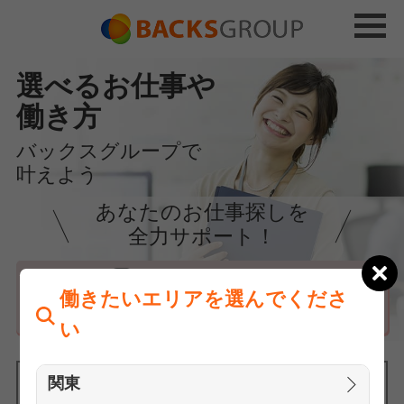
選べるお仕事や
働き方
バックスグループで
叶えよう
あなたのお仕事探しを
全力サポート！
はじめての方へ
働きたいエリアを選んでくださ
まずは相談
い
関東
働きたいエリアを選んでください