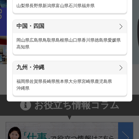
山梨県
長野県
新潟県
富山県
石川県
福井県
中国・四国
岡山県
広島県
鳥取県
島根県
山口県
香川県
徳島県
愛媛県
高知県
九州・沖縄
家電量販店の派遣・バイト求人
家電量販店で働くメリットをご紹介！
福岡県
佐賀県
長崎県
熊本県
大分県
宮崎県
鹿児島県
沖縄県
お役立ち情報コラム