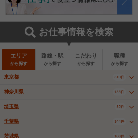
お仕事情報を検索
エリア
路線・駅
こだわり
職種
から探す
から探す
から探す
から探す
東京都
310件
神奈川県
135件
東京都全域
千代田区
310件
22件
中央区
港区
新宿区
11件
8件
27件
埼玉県
85件
神奈川県全域
横浜市西区
135件
29件
文京区
台東区
墨田区
3件
7件
9件
横浜市中区
横浜市磯子区
6件
1件
千葉県
144件
埼玉県全域
さいたま市北区
85件
2件
江東区
品川区
目黒区
6件
11件
5件
横浜市金沢区
横浜市港北区
2件
4件
さいたま市大宮区
さいたま市見沼区
10件
2件
茨城県
大田区
世田谷区
渋谷区
108件
4件
9件
22件
千葉県全域
千葉市中央区
144件
17件