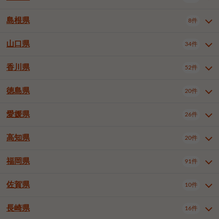
岡山市南区
倉敷市
津山市
6件
19件
7件
下伊那郡喬木村
木曽郡木曽町
1件
5件
広島市南区
広島市西区
10件
4件
島根県
8件
鳥取県全域
鳥取市
米子市
11件
2件
5件
笠岡市
総社市
瀬戸内市
1件
1件
1件
東筑摩郡麻績村
東筑摩郡山形村
1件
4件
広島市安佐南区
呉市
三原市
6件
2件
4件
倉吉市
西伯郡日吉津村
1件
3件
山口県
34件
島根県全域
松江市
出雲市
埴科郡坂城町
8件
5件
3件
1件
尾道市
福山市
東広島市
1件
12件
4件
香川県
廿日市市
安芸郡府中町
52件
1件
2件
山口県全域
下関市
宇部市
34件
7件
2件
安芸郡海田町
1件
山口市
防府市
下松市
9件
1件
6件
徳島県
20件
香川県全域
高松市
丸亀市
52件
41件
6件
岩国市
柳井市
周南市
4件
1件
1件
観音寺市
さぬき市
三豊市
1件
1件
1件
愛媛県
26件
徳島県全域
徳島市
阿南市
20件
13件
4件
山陽小野田市
3件
綾歌郡綾川町
2件
海部郡美波町
板野郡藍住町
1件
2件
高知県
20件
愛媛県全域
松山市
今治市
26件
13件
3件
宇和島市
新居浜市
西条市
1件
4件
1件
福岡県
91件
高知県全域
高知市
土佐市
20件
19件
1件
大洲市
四国中央市
東温市
1件
2件
1件
佐賀県
10件
福岡県全域
北九州市若松区
91件
2件
北九州市小倉北区
北九州市小倉南区
3件
3件
長崎県
16件
佐賀県全域
佐賀市
唐津市
10件
9件
1件