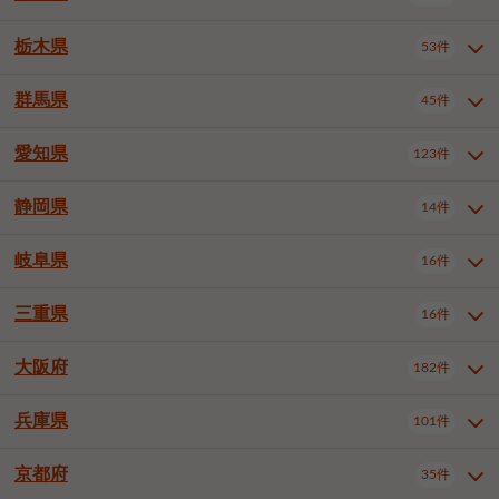
横浜市戸塚区
横浜市港南区
2件
6件
さいたま市浦和区
さいたま市緑区
3件
1件
中野区
杉並区
豊島区
2件
13件
61件
千葉市花見川区
千葉市稲毛区
4件
3件
栃木県
横浜市旭区
横浜市泉区
53件
4件
2件
茨城県全域
水戸市
日立市
108件
25件
6件
川越市
熊谷市
川口市
6件
1件
6件
北区
荒川区
板橋区
3件
1件
3件
千葉市若葉区
千葉市緑区
2件
2件
横浜市青葉区
横浜市都筑区
4件
7件
土浦市
古河市
石岡市
5件
3件
4件
群馬県
所沢市
飯能市
本庄市
45件
5件
1件
2件
栃木県全域
宇都宮市
足利市
53件
27件
2件
練馬区
足立区
葛飾区
5件
11件
5件
千葉市美浜区
市川市
船橋市
9件
9件
8件
川崎市川崎区
川崎市幸区
8件
8件
龍ケ崎市
常陸太田市
北茨城市
1件
2件
1件
東松山市
春日部市
狭山市
3件
7件
2件
佐野市
日光市
小山市
6件
1件
5件
江戸川区
八王子市
立川市
4件
8件
16件
愛知県
木更津市
松戸市
野田市
123件
7件
8件
4件
群馬県全域
前橋市
高崎市
45件
7件
16件
川崎市中原区
川崎市高津区
1件
1件
笠間市
取手市
牛久市
1件
2件
6件
羽生市
鴻巣市
深谷市
3件
2件
1件
真岡市
大田原市
那須塩原市
1件
3件
3件
武蔵野市
三鷹市
青梅市
7件
1件
1件
茂原市
成田市
佐倉市
5件
5件
1件
桐生市
伊勢崎市
太田市
1件
6件
7件
川崎市宮前区
川崎市麻生区
1件
1件
静岡県
つくば市
ひたちなか市
14件
17件
10件
愛知県全域
名古屋市千種区
123件
1件
上尾市
越谷市
蕨市
2件
5件
1件
さくら市
下野市
1件
1件
府中市（東京都）
昭島市
2件
2件
旭市
習志野市
柏市
1件
5件
15件
館林市
みどり市
1件
4件
相模原市緑区
相模原市南区
2件
2件
鹿嶋市
守谷市
那珂市
1件
4件
2件
名古屋市東区
名古屋市西区
1件
7件
戸田市
入間市
朝霞市
2件
3件
1件
岐阜県
河内郡上三川町
下都賀郡壬生町
16件
2件
1件
静岡県全域
静岡市葵区
調布市
14件
町田市
国分寺市
3件
4件
9件
2件
市原市
流山市
八千代市
7件
6件
1件
北群馬郡吉岡町
邑楽郡千代田町
2件
1件
横須賀市
平塚市
鎌倉市
3件
13件
3件
稲敷市
神栖市
鉾田市
1件
10件
2件
名古屋市中村区
名古屋市中区
22件
3件
志木市
久喜市
富士見市
1件
3件
2件
静岡市駿河区
富士市
藤枝市
清瀬市
3件
東久留米市
1件
多摩市
1件
2件
1件
1件
鴨川市
鎌ケ谷市
君津市
2件
1件
1件
三重県
16件
岐阜県全域
岐阜市
大垣市
藤沢市
16件
茅ヶ崎市
4件
秦野市
4件
13件
2件
1件
つくばみらい市
小美玉市
3件
1件
名古屋市昭和区
名古屋市瑞穂区
1件
1件
三郷市
蓮田市
坂戸市
3件
1件
2件
駿東郡清水町
浜松市中央区
稲城市
1件
5件
2件
浦安市
四街道市
印西市
3件
1件
9件
高山市
多治見市
羽島市
厚木市
1件
大和市
1件
伊勢原市
1件
2件
2件
2件
稲敷郡阿見町
1件
大阪府
名古屋市中川区
名古屋市港区
182件
1件
4件
三重県全域
津市
四日市市
幸手市
16件
児玉郡上里町
3件
2件
1件
1件
白井市
富里市
山武市
2件
2件
2件
土岐市
各務原市
可児市
海老名市
1件
座間市
1件
1件
1件
2件
名古屋市南区
名古屋市守山区
2件
1件
桑名市
鈴鹿市
員弁郡東員町
2件
6件
1件
兵庫県
101件
大阪府全域
大阪市西区
いすみ市
182件
長生郡長生村
2件
1件
1件
本巣市
本巣郡北方町
1件
1件
名古屋市緑区
名古屋市名東区
5件
1件
多気郡明和町
2件
大阪市港区
大阪市天王寺区
1件
1件
京都府
35件
兵庫県全域
神戸市東灘区
101件
4件
名古屋市天白区
豊橋市
岡崎市
1件
6件
16件