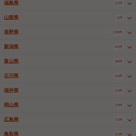
大仙市
2件
福島県
11件
和泉市
箕面市
柏原市
12件
5件
1件
山形県全域
山形市
米沢市
11件
5件
1件
岩見沢市
網走市
苫小牧市
3件
1件
3件
柴田郡大河原町
宮城郡利府町
1件
1件
羽曳野市
門真市
摂津市
2件
3件
1件
鶴岡市
新庄市
上山市
1件
1件
2件
江別市
紋別市
千歳市
3件
1件
2件
山梨県
富谷市
1件
2件
福島県全域
福島市
会津若松市
11件
3件
1件
高石市
藤井寺市
東大阪市
1件
1件
7件
天童市
1件
恵庭市
北広島市
紋別郡遠軽町
3件
1件
1件
郡山市
いわき市
5件
2件
長野県
230件
山梨県全域
中巨摩郡昭和町
1件
1件
泉南市
四條畷市
大阪狭山市
1件
2件
1件
釧路郡釧路町
厚岸郡厚岸町
1件
1件
新潟県
44件
長野県全域
長野市
松本市
230件
63件
40件
上田市
岡谷市
飯田市
19件
3件
20件
富山県
38件
新潟県全域
新潟市東区
44件
2件
諏訪市
須坂市
小諸市
5件
13件
4件
新潟市中央区
新潟市江南区
11件
3件
石川県
43件
富山県全域
富山市
高岡市
38件
27件
5件
伊那市
駒ヶ根市
中野市
6件
6件
2件
新潟市西区
長岡市
柏崎市
4件
11件
1件
砺波市
小矢部市
射水市
1件
2件
3件
福井県
大町市
飯山市
茅野市
15件
1件
5件
2件
石川県全域
金沢市
小松市
43件
22件
4件
新発田市
小千谷市
見附市
3件
1件
1件
塩尻市
佐久市
千曲市
2件
12件
4件
白山市
野々市市
4件
13件
岡山県
燕市
上越市
佐渡市
70件
3件
3件
1件
福井県全域
福井市
越前市
15件
12件
3件
安曇野市
北佐久郡軽井沢町
2件
4件
広島県
71件
岡山県全域
岡山市北区
70件
27件
諏訪郡下諏訪町
諏訪郡富士見町
1件
1件
岡山市中区
岡山市東区
6件
2件
上伊那郡箕輪町
上伊那郡宮田村
2件
1件
鳥取県
11件
広島県全域
広島市中区
71件
24件