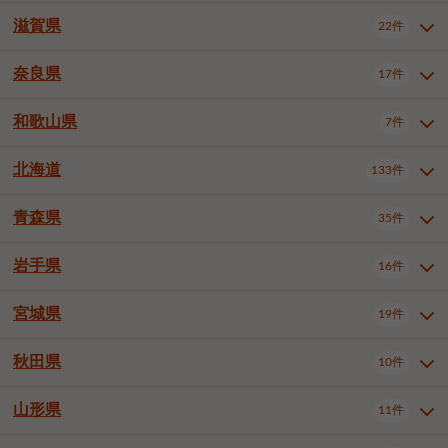
大阪市浪速区
大阪市東淀川区
4件
1件
神戸市兵庫区
神戸市長田区
2件
1件
一宮市
半田市
春日井市
3件
2件
3件
滋賀県
22件
京都府全域
京都市北区
35件
1件
大阪市生野区
大阪市阿倍野区
1件
2件
神戸市須磨区
神戸市垂水区
1件
11件
豊川市
津島市
豊田市
3件
1件
8件
京都市左京区
京都市中京区
2件
2件
奈良県
大阪市住吉区
大阪市西成区
17件
1件
1件
滋賀県全域
大津市
彦根市
22件
3件
1件
神戸市北区
神戸市中央区
4件
14件
安城市
西尾市
小牧市
5件
2件
1件
京都市下京区
京都市南区
10件
6件
大阪市鶴見区
大阪市住之江区
1件
1件
長浜市
近江八幡市
草津市
1件
2件
3件
和歌山県
神戸市西区
姫路市
尼崎市
7件
4件
7件
6件
奈良県全域
奈良市
大和高田市
稲沢市
17件
大府市
4件
知立市
1件
1件
1件
1件
京都市右京区
京都市伏見区
1件
2件
大阪市平野区
大阪市北区
2件
58件
守山市
甲賀市
湖南市
4件
2件
1件
明石市
西宮市
洲本市
6件
8件
1件
大和郡山市
橿原市
桜井市
高浜市
1件
日進市
4件
長久手市
2件
1件
2件
2件
北海道
京都市山科区
京都市西京区
133件
1件
1件
和歌山県全域
和歌山市
橋本市
7件
2件
1件
大阪市中央区
堺市堺区
13件
2件
東近江市
蒲生郡竜王町
4件
1件
芦屋市
伊丹市
豊岡市
1件
3件
1件
御所市
生駒市
香芝市
愛知郡東郷町
1件
丹羽郡扶桑町
1件
1件
6件
2件
福知山市
舞鶴市
綾部市
1件
1件
1件
御坊市
田辺市
岩出市
1件
1件
2件
堺市中区
堺市東区
堺市西区
1件
1件
2件
青森県
35件
北海道全域
札幌市中央区
133件
27件
加古川市
西脇市
宝塚市
11件
1件
2件
生駒郡斑鳩町
北葛城郡上牧町
知多郡東浦町
1件
額田郡幸田町
1件
4件
2件
宇治市
亀岡市
長岡京市
1件
2件
1件
堺市南区
堺市北区
堺市美原区
1件
2件
1件
札幌市北区
札幌市東区
19件
4件
三木市
川西市
三田市
2件
1件
1件
岩手県
16件
青森県全域
青森市
弘前市
35件
14件
7件
八幡市
2件
岸和田市
豊中市
吹田市
4件
6件
1件
札幌市白石区
札幌市豊平区
4件
8件
加西市
丹波篠山市
丹波市
1件
1件
1件
八戸市
三沢市
むつ市
9件
3件
2件
宮城県
19件
岩手県全域
盛岡市
花巻市
泉大津市
16件
高槻市
8件
守口市
1件
1件
5件
1件
札幌市西区
札幌市厚別区
17件
4件
宍粟市
加東市
たつの市
1件
2件
1件
北上市
一関市
奥州市
枚方市
2件
茨木市
1件
八尾市
4件
7件
4件
5件
秋田県
札幌市手稲区
札幌市清田区
10件
2件
5件
宮城県全域
仙台市青葉区
神崎郡福崎町
19件
揖保郡太子町
6件
1件
1件
泉佐野市
富田林市
寝屋川市
3件
2件
4件
函館市
小樽市
旭川市
4件
1件
10件
仙台市宮城野区
仙台市太白区
3件
1件
山形県
11件
秋田県全域
秋田市
大館市
10件
6件
2件
河内長野市
松原市
大東市
1件
1件
1件
釧路市
帯広市
北見市
2件
2件
4件
仙台市泉区
名取市
多賀城市
3件
1件
1件