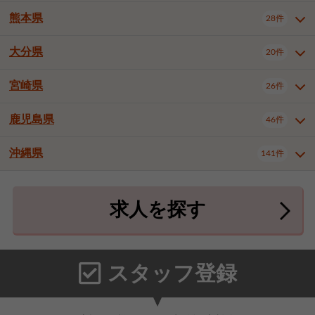
北九州市八幡東区
北九州市八幡西区
3件
3件
熊本県
28件
長崎県全域
長崎市
佐世保市
16件
4件
6件
福岡市東区
福岡市博多区
4件
17件
島原市
諫早市
大村市
1件
2件
1件
大分県
福岡市中央区
福岡市西区
20件
9件
3件
熊本県全域
熊本市中央区
28件
7件
西彼杵郡時津町
2件
福岡市城南区
福岡市早良区
1件
2件
熊本市西区
熊本市南区
1件
2件
宮崎県
26件
大分県全域
大分市
別府市
20件
16件
1件
大牟田市
久留米市
直方市
2件
6件
1件
熊本市北区
八代市
人吉市
1件
1件
2件
中津市
3件
鹿児島県
46件
宮崎県全域
宮崎市
都城市
26件
14件
9件
飯塚市
田川市
八女市
1件
3件
1件
荒尾市
山鹿市
菊池市
2件
1件
1件
延岡市
日南市
日向市
1件
1件
1件
行橋市
中間市
小郡市
2件
1件
3件
沖縄県
宇土市
宇城市
天草市
141件
1件
1件
1件
鹿児島県全域
鹿児島市
46件
25件
筑紫野市
春日市
大野城市
3件
4件
1件
合志市
菊池郡菊陽町
1件
4件
鹿屋市
阿久根市
出水市
6件
1件
3件
沖縄県全域
那覇市
宜野湾市
141件
32件
7件
宗像市
太宰府市
福津市
1件
1件
1件
上益城郡御船町
2件
求人を探す
薩摩川内市
日置市
曽於市
4件
1件
1件
石垣市
浦添市
名護市
2件
24件
6件
糟屋郡志免町
糟屋郡新宮町
4件
2件
霧島市
南さつま市
姶良市
3件
1件
1件
糸満市
沖縄市
豊見城市
3件
8件
9件
糟屋郡久山町
那珂川市
3件
1件
うるま市
宮古島市
南城市
18件
2件
3件
スタッフ登録
国頭郡本部町
国頭郡金武町
1件
2件
中頭郡読谷村
中頭郡北谷町
3件
6件