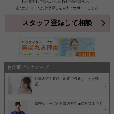
お仕事探しで悩んだらまずは登録相談会へ！
あなたに合ったお仕事探しを全力でサポートします
中頭郡北中城村
中頭郡中城村
7件
2件
中頭郡西原町
島尻郡与那原町
2件
1件
スタッフ登録して相談
島尻郡南風原町
3件
お仕事ピックアップ
仕事内容や条件、面接で必要なことを確
認！
携帯ショップの仕事内容や面接対策まで！