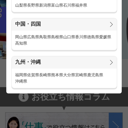
山梨県
長野県
新潟県
富山県
石川県
福井県
中国・四国
岡山県
広島県
鳥取県
島根県
山口県
香川県
徳島県
愛媛県
高知県
九州・沖縄
家電量販店の派遣・バイト求人
家電量販店で働くメリットをご紹介！
福岡県
佐賀県
長崎県
熊本県
大分県
宮崎県
鹿児島県
沖縄県
お役立ち情報コラム