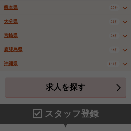
北九州市八幡東区
北九州市八幡西区
3件
3件
武雄市
1件
熊本県
25件
長崎県全域
長崎市
佐世保市
13件
3件
5件
福岡市東区
福岡市博多区
4件
16件
島原市
諫早市
大村市
1件
1件
1件
大分県
福岡市中央区
福岡市西区
21件
8件
3件
熊本県全域
熊本市中央区
25件
7件
西彼杵郡時津町
2件
福岡市城南区
福岡市早良区
1件
2件
熊本市西区
熊本市南区
1件
2件
宮崎県
26件
大分県全域
大分市
別府市
21件
17件
1件
大牟田市
久留米市
直方市
2件
7件
1件
熊本市北区
八代市
人吉市
1件
2件
1件
中津市
3件
鹿児島県
46件
宮崎県全域
宮崎市
都城市
26件
14件
9件
飯塚市
田川市
八女市
1件
1件
1件
荒尾市
宇土市
宇城市
2件
1件
1件
延岡市
日南市
日向市
1件
1件
1件
行橋市
小郡市
筑紫野市
2件
3件
3件
沖縄県
合志市
菊池郡菊陽町
141件
1件
4件
鹿児島県全域
鹿児島市
46件
25件
春日市
大野城市
宗像市
3件
1件
1件
上益城郡御船町
2件
鹿屋市
阿久根市
出水市
6件
1件
3件
沖縄県全域
那覇市
宜野湾市
141件
32件
7件
太宰府市
福津市
糟屋郡志免町
1件
1件
3件
求人を探す
薩摩川内市
日置市
曽於市
4件
1件
1件
石垣市
浦添市
名護市
2件
24件
6件
糟屋郡新宮町
糟屋郡久山町
2件
2件
霧島市
南さつま市
姶良市
3件
1件
1件
糸満市
沖縄市
豊見城市
3件
8件
9件
那珂川市
1件
うるま市
宮古島市
南城市
18件
2件
3件
スタッフ登録
国頭郡本部町
国頭郡金武町
1件
2件
中頭郡読谷村
中頭郡北谷町
3件
6件