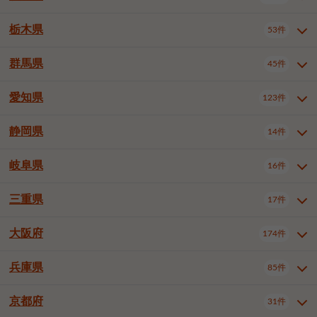
横浜市戸塚区
横浜市港南区
2件
6件
さいたま市浦和区
さいたま市緑区
3件
1件
杉並区
豊島区
北区
12件
60件
4件
千葉市花見川区
千葉市稲毛区
4件
3件
栃木県
横浜市旭区
横浜市泉区
53件
4件
2件
茨城県全域
水戸市
日立市
108件
25件
6件
川越市
熊谷市
川口市
6件
1件
7件
荒川区
板橋区
練馬区
1件
3件
5件
千葉市若葉区
千葉市緑区
2件
2件
横浜市青葉区
横浜市都筑区
4件
7件
土浦市
古河市
石岡市
5件
3件
4件
群馬県
所沢市
飯能市
本庄市
45件
5件
1件
2件
栃木県全域
宇都宮市
足利市
53件
27件
2件
足立区
葛飾区
江戸川区
11件
6件
4件
千葉市美浜区
市川市
船橋市
9件
9件
8件
川崎市川崎区
川崎市幸区
8件
8件
龍ケ崎市
常陸太田市
北茨城市
1件
2件
1件
東松山市
春日部市
狭山市
3件
7件
2件
佐野市
日光市
小山市
6件
1件
5件
八王子市
立川市
武蔵野市
8件
16件
7件
愛知県
木更津市
松戸市
野田市
123件
7件
8件
4件
群馬県全域
前橋市
高崎市
45件
7件
16件
川崎市中原区
川崎市高津区
1件
1件
笠間市
取手市
牛久市
1件
2件
6件
羽生市
鴻巣市
深谷市
3件
2件
1件
真岡市
大田原市
那須塩原市
1件
3件
3件
三鷹市
青梅市
1件
1件
茂原市
成田市
佐倉市
5件
5件
1件
桐生市
伊勢崎市
太田市
1件
6件
7件
川崎市宮前区
川崎市麻生区
1件
1件
静岡県
つくば市
ひたちなか市
14件
17件
10件
愛知県全域
名古屋市千種区
123件
1件
上尾市
越谷市
蕨市
2件
5件
1件
さくら市
下野市
1件
1件
府中市（東京都）
昭島市
2件
2件
旭市
習志野市
柏市
1件
5件
15件
館林市
みどり市
1件
4件
相模原市緑区
相模原市南区
2件
2件
鹿嶋市
守谷市
那珂市
1件
4件
2件
名古屋市東区
名古屋市西区
1件
7件
戸田市
入間市
朝霞市
3件
3件
1件
岐阜県
河内郡上三川町
下都賀郡壬生町
16件
2件
1件
静岡県全域
静岡市葵区
調布市
14件
町田市
小平市
3件
5件
9件
1件
市原市
流山市
八千代市
7件
6件
1件
北群馬郡吉岡町
邑楽郡千代田町
2件
1件
横須賀市
平塚市
鎌倉市
3件
13件
3件
稲敷市
神栖市
鉾田市
1件
10件
2件
名古屋市中村区
名古屋市中区
22件
3件
志木市
久喜市
富士見市
1件
3件
2件
静岡市駿河区
富士市
藤枝市
国分寺市
3件
清瀬市
1件
東久留米市
1件
2件
2件
1件
鴨川市
鎌ケ谷市
君津市
2件
1件
1件
三重県
17件
岐阜県全域
岐阜市
大垣市
藤沢市
16件
茅ヶ崎市
4件
秦野市
4件
13件
2件
1件
つくばみらい市
小美玉市
3件
1件
名古屋市昭和区
名古屋市瑞穂区
1件
1件
三郷市
蓮田市
坂戸市
3件
1件
2件
駿東郡清水町
浜松市中央区
多摩市
1件
稲城市
5件
1件
3件
浦安市
四街道市
印西市
3件
1件
9件
高山市
多治見市
羽島市
厚木市
1件
大和市
1件
伊勢原市
1件
2件
2件
2件
稲敷郡阿見町
1件
大阪府
名古屋市中川区
名古屋市港区
174件
1件
4件
三重県全域
津市
四日市市
幸手市
17件
児玉郡上里町
3件
2件
1件
1件
白井市
富里市
山武市
2件
2件
2件
土岐市
各務原市
可児市
海老名市
1件
座間市
1件
1件
1件
2件
名古屋市南区
名古屋市守山区
2件
1件
桑名市
鈴鹿市
員弁郡東員町
3件
6件
1件
兵庫県
85件
大阪府全域
大阪市西区
いすみ市
174件
長生郡長生村
2件
1件
1件
本巣市
本巣郡北方町
1件
1件
名古屋市緑区
名古屋市名東区
5件
1件
多気郡明和町
2件
大阪市港区
大阪市天王寺区
1件
1件
京都府
31件
兵庫県全域
神戸市東灘区
85件
4件
名古屋市天白区
豊橋市
岡崎市
1件
6件
16件