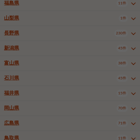
大仙市
2件
福島県
11件
羽曳野市
門真市
摂津市
2件
3件
1件
山形県全域
山形市
米沢市
11件
5件
1件
岩見沢市
網走市
苫小牧市
3件
1件
3件
柴田郡大河原町
宮城郡利府町
1件
1件
高石市
藤井寺市
東大阪市
1件
1件
7件
鶴岡市
新庄市
上山市
1件
1件
2件
江別市
紋別市
千歳市
3件
1件
2件
山梨県
富谷市
1件
2件
福島県全域
福島市
会津若松市
11件
3件
1件
泉南市
四條畷市
大阪狭山市
2件
2件
1件
天童市
1件
恵庭市
北広島市
紋別郡遠軽町
3件
1件
1件
郡山市
いわき市
5件
2件
長野県
230件
山梨県全域
中巨摩郡昭和町
1件
1件
釧路郡釧路町
厚岸郡厚岸町
1件
1件
新潟県
45件
長野県全域
長野市
松本市
230件
63件
40件
上田市
岡谷市
飯田市
19件
3件
20件
富山県
38件
新潟県全域
新潟市東区
45件
2件
諏訪市
須坂市
小諸市
5件
13件
4件
新潟市中央区
新潟市江南区
12件
3件
石川県
45件
富山県全域
富山市
高岡市
38件
27件
5件
伊那市
駒ヶ根市
中野市
6件
6件
2件
新潟市西区
長岡市
柏崎市
4件
11件
1件
砺波市
小矢部市
射水市
1件
2件
3件
福井県
大町市
飯山市
茅野市
15件
1件
5件
2件
石川県全域
金沢市
小松市
45件
22件
4件
新発田市
小千谷市
見附市
3件
1件
1件
塩尻市
佐久市
千曲市
2件
12件
4件
白山市
野々市市
6件
13件
岡山県
燕市
上越市
佐渡市
70件
3件
3件
1件
福井県全域
福井市
越前市
15件
12件
3件
安曇野市
北佐久郡軽井沢町
2件
4件
広島県
71件
岡山県全域
岡山市北区
70件
27件
諏訪郡下諏訪町
諏訪郡富士見町
1件
1件
岡山市中区
岡山市東区
6件
2件
上伊那郡箕輪町
上伊那郡宮田村
2件
1件
鳥取県
11件
広島県全域
広島市中区
71件
24件