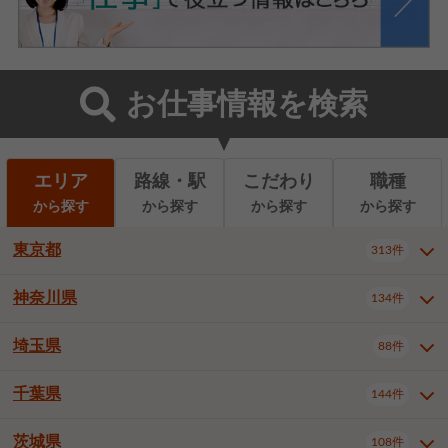
お仕事情報を検索
エリア
路線・駅
こだわり
職種
から探す
から探す
から探す
から探す
東京都
313件
神奈川県
134件
東京都全域
千代田区
中央区
313件
22件
9件
港区
新宿区
文京区
8件
26件
2件
埼玉県
88件
神奈川県全域
横浜市西区
134件
28件
台東区
墨田区
江東区
8件
9件
7件
横浜市中区
横浜市磯子区
6件
1件
千葉県
144件
埼玉県全域
さいたま市北区
88件
3件
品川区
目黒区
大田区
12件
5件
5件
横浜市金沢区
横浜市港北区
2件
4件
さいたま市大宮区
さいたま市見沼区
10件
2件
茨城県
世田谷区
渋谷区
中野区
108件
9件
22件
2件
千葉県全域
千葉市中央区
144件
17件