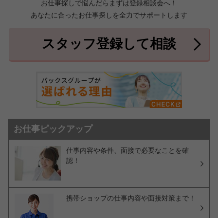
お仕事探しで悩んだらまずは登録相談会へ！
あなたに合ったお仕事探しを全力でサポートします
中頭郡北中城村
中頭郡中城村
7件
2件
中頭郡西原町
島尻郡与那原町
2件
1件
スタッフ登録して相談
島尻郡南風原町
3件
お仕事ピックアップ
仕事内容や条件、面接で必要なことを確
認！
携帯ショップの仕事内容や面接対策まで！