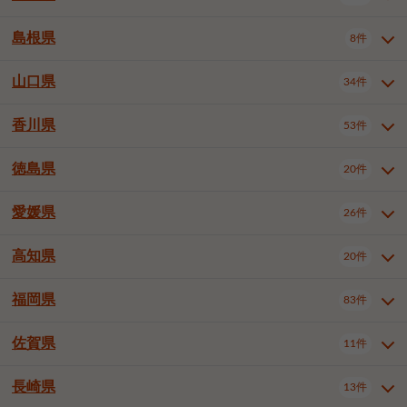
岡山市南区
倉敷市
津山市
6件
19件
7件
下伊那郡喬木村
木曽郡木曽町
1件
5件
広島市南区
広島市西区
10件
4件
島根県
8件
鳥取県全域
鳥取市
米子市
11件
2件
5件
笠岡市
総社市
瀬戸内市
1件
1件
1件
東筑摩郡麻績村
東筑摩郡山形村
1件
4件
広島市安佐南区
呉市
三原市
6件
2件
4件
倉吉市
西伯郡日吉津村
1件
3件
山口県
34件
島根県全域
松江市
出雲市
埴科郡坂城町
8件
5件
3件
1件
尾道市
福山市
東広島市
1件
12件
4件
香川県
廿日市市
安芸郡府中町
53件
1件
2件
山口県全域
下関市
宇部市
34件
7件
2件
安芸郡海田町
1件
山口市
防府市
下松市
9件
1件
6件
徳島県
20件
香川県全域
高松市
丸亀市
53件
42件
6件
岩国市
柳井市
周南市
4件
1件
1件
観音寺市
さぬき市
三豊市
1件
1件
1件
愛媛県
26件
徳島県全域
徳島市
阿南市
20件
13件
4件
山陽小野田市
3件
綾歌郡綾川町
2件
海部郡美波町
板野郡藍住町
1件
2件
高知県
20件
愛媛県全域
松山市
今治市
26件
13件
3件
宇和島市
新居浜市
西条市
1件
4件
1件
福岡県
83件
高知県全域
高知市
土佐市
20件
19件
1件
大洲市
四国中央市
東温市
1件
2件
1件
佐賀県
11件
福岡県全域
北九州市若松区
83件
1件
北九州市小倉北区
北九州市小倉南区
3件
3件
長崎県
13件
佐賀県全域
佐賀市
唐津市
11件
9件
1件