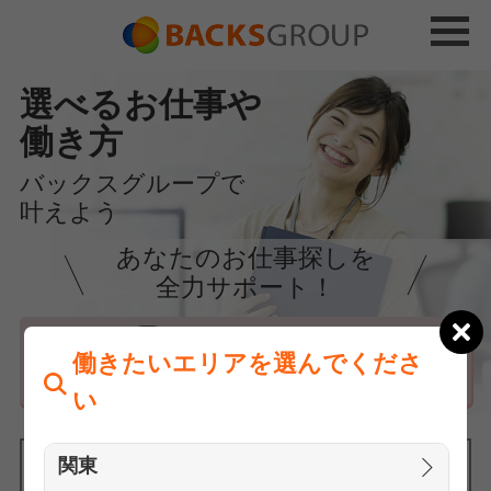
選べるお仕事や
働き方
バックスグループで
叶えよう
あなたのお仕事探しを
全力サポート！
はじめての方へ
働きたいエリアを選んでくださ
まずは相談
い
関東
働きたいエリアを選んでください