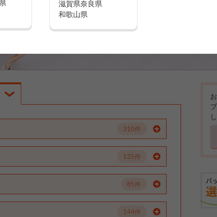
県
滋賀県
奈良県
和歌山県
お
プ
し
310件
135件
85件
144件