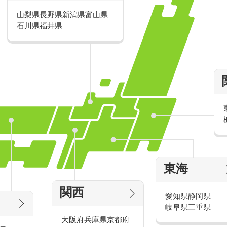
山梨県
長野県
新潟県
富山県
派遣・アルバイトのおすすめ求人特
石川県
福井県
家電量販店の派遣・バイト求人
東海
タッ
家電量販店で働くメリットをご紹介！
官
関西
愛知県
静岡県
岐阜県
三重県
大阪府
兵庫県
京都府