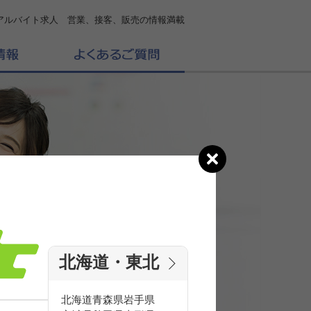
アルバイト求人 営業、接客、販売の情報満載
北海道・東北
の
求人を探す
北海道
青森県
岩手県