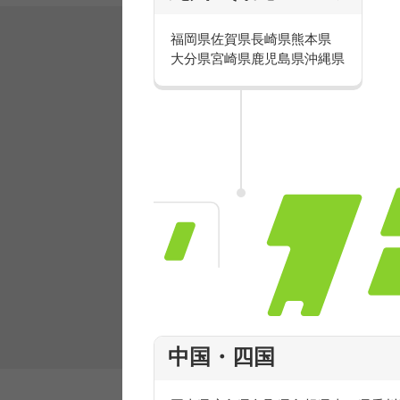
福岡県
佐賀県
長崎県
熊本県
大分県
宮崎県
鹿児島県
沖縄県
有名ブランドで楽しく働こう
人気を誇るブランドで 販売&店舗運営ス
フ積極採用中！
中国・四国