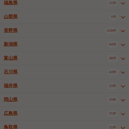
大仙市
2件
福島県
11件
和泉市
箕面市
柏原市
12件
5件
1件
山形県全域
山形市
米沢市
11件
5件
1件
岩見沢市
網走市
苫小牧市
3件
1件
3件
柴田郡大河原町
宮城郡利府町
1件
1件
羽曳野市
門真市
摂津市
2件
3件
1件
鶴岡市
新庄市
上山市
1件
1件
2件
江別市
紋別市
千歳市
3件
1件
2件
山梨県
富谷市
1件
2件
福島県全域
福島市
会津若松市
11件
3件
1件
高石市
藤井寺市
東大阪市
1件
1件
7件
天童市
1件
恵庭市
北広島市
紋別郡遠軽町
3件
1件
1件
郡山市
いわき市
5件
2件
長野県
230件
山梨県全域
中巨摩郡昭和町
1件
1件
泉南市
四條畷市
大阪狭山市
1件
2件
1件
釧路郡釧路町
厚岸郡厚岸町
1件
1件
新潟県
44件
長野県全域
長野市
松本市
230件
63件
40件
上田市
岡谷市
飯田市
19件
3件
20件
富山県
38件
新潟県全域
新潟市東区
44件
2件
諏訪市
須坂市
小諸市
5件
13件
4件
新潟市中央区
新潟市江南区
11件
3件
石川県
43件
富山県全域
富山市
高岡市
38件
27件
5件
伊那市
駒ヶ根市
中野市
6件
6件
2件
新潟市西区
長岡市
柏崎市
4件
11件
1件
砺波市
小矢部市
射水市
1件
2件
3件
福井県
大町市
飯山市
茅野市
15件
1件
5件
2件
石川県全域
金沢市
小松市
43件
22件
4件
新発田市
小千谷市
見附市
3件
1件
1件
塩尻市
佐久市
千曲市
2件
12件
4件
白山市
野々市市
4件
13件
岡山県
燕市
上越市
佐渡市
70件
3件
3件
1件
福井県全域
福井市
越前市
15件
12件
3件
安曇野市
北佐久郡軽井沢町
2件
4件
広島県
71件
岡山県全域
岡山市北区
70件
27件
諏訪郡下諏訪町
諏訪郡富士見町
1件
1件
岡山市中区
岡山市東区
6件
2件
上伊那郡箕輪町
上伊那郡宮田村
2件
1件
鳥取県
11件
広島県全域
広島市中区
71件
24件