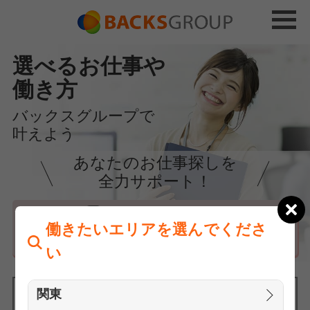
選べるお仕事や
働き方
バックスグループで
叶えよう
あなたのお仕事探しを
全力サポート！
はじめての方へ
働きたいエリアを選んでくださ
まずは相談
い
関東
働きたいエリアを選んでください