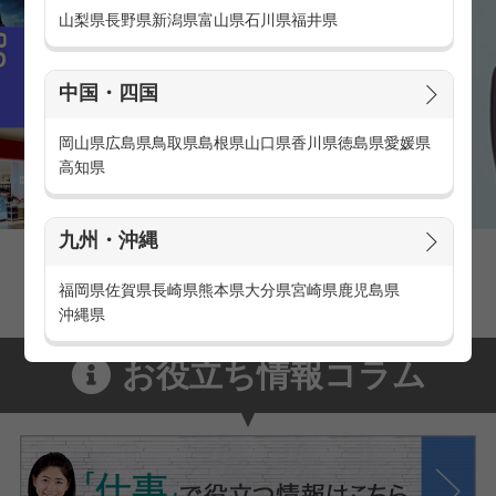
山梨県
長野県
新潟県
富山県
石川県
福井県
中国・四国
岡山県
広島県
鳥取県
島根県
山口県
香川県
徳島県
愛媛県
高知県
九州・沖縄
家電量販店の派遣・バイト求人
家電量販店で働くメリットをご紹介！
福岡県
佐賀県
長崎県
熊本県
大分県
宮崎県
鹿児島県
沖縄県
お役立ち情報コラム