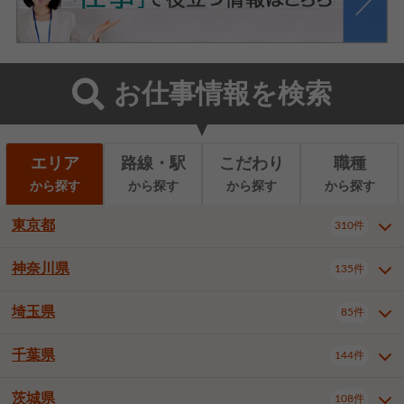
お仕事情報を検索
エリア
路線・駅
こだわり
職種
から探す
から探す
から探す
から探す
東京都
310件
神奈川県
135件
東京都全域
千代田区
310件
22件
中央区
港区
新宿区
11件
8件
27件
埼玉県
85件
神奈川県全域
横浜市西区
135件
29件
文京区
台東区
墨田区
3件
7件
9件
横浜市中区
横浜市磯子区
6件
1件
千葉県
144件
埼玉県全域
さいたま市北区
85件
2件
江東区
品川区
目黒区
6件
11件
5件
横浜市金沢区
横浜市港北区
2件
4件
さいたま市大宮区
さいたま市見沼区
10件
2件
茨城県
大田区
世田谷区
渋谷区
108件
4件
9件
22件
千葉県全域
千葉市中央区
144件
17件