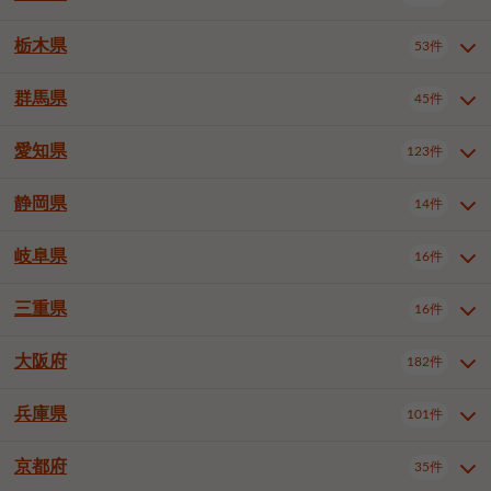
横浜市戸塚区
横浜市港南区
2件
6件
さいたま市浦和区
さいたま市緑区
3件
1件
中野区
杉並区
豊島区
2件
13件
61件
千葉市花見川区
千葉市稲毛区
4件
3件
栃木県
横浜市旭区
横浜市泉区
53件
4件
2件
茨城県全域
水戸市
日立市
108件
25件
6件
川越市
熊谷市
川口市
6件
1件
6件
北区
荒川区
板橋区
3件
1件
3件
千葉市若葉区
千葉市緑区
2件
2件
横浜市青葉区
横浜市都筑区
4件
7件
土浦市
古河市
石岡市
5件
3件
4件
群馬県
所沢市
飯能市
本庄市
45件
5件
1件
2件
栃木県全域
宇都宮市
足利市
53件
27件
2件
練馬区
足立区
葛飾区
5件
11件
5件
千葉市美浜区
市川市
船橋市
9件
9件
8件
川崎市川崎区
川崎市幸区
8件
8件
龍ケ崎市
常陸太田市
北茨城市
1件
2件
1件
東松山市
春日部市
狭山市
3件
7件
2件
佐野市
日光市
小山市
6件
1件
5件
江戸川区
八王子市
立川市
4件
8件
16件
愛知県
木更津市
松戸市
野田市
123件
7件
8件
4件
群馬県全域
前橋市
高崎市
45件
7件
16件
川崎市中原区
川崎市高津区
1件
1件
笠間市
取手市
牛久市
1件
2件
6件
羽生市
鴻巣市
深谷市
3件
2件
1件
真岡市
大田原市
那須塩原市
1件
3件
3件
武蔵野市
三鷹市
青梅市
7件
1件
1件
茂原市
成田市
佐倉市
5件
5件
1件
桐生市
伊勢崎市
太田市
1件
6件
7件
川崎市宮前区
川崎市麻生区
1件
1件
静岡県
つくば市
ひたちなか市
14件
17件
10件
愛知県全域
名古屋市千種区
123件
1件
上尾市
越谷市
蕨市
2件
5件
1件
さくら市
下野市
1件
1件
府中市（東京都）
昭島市
2件
2件
旭市
習志野市
柏市
1件
5件
15件
館林市
みどり市
1件
4件
相模原市緑区
相模原市南区
2件
2件
鹿嶋市
守谷市
那珂市
1件
4件
2件
名古屋市東区
名古屋市西区
1件
7件
戸田市
入間市
朝霞市
2件
3件
1件
岐阜県
河内郡上三川町
下都賀郡壬生町
16件
2件
1件
静岡県全域
静岡市葵区
調布市
14件
町田市
国分寺市
3件
4件
9件
2件
市原市
流山市
八千代市
7件
6件
1件
北群馬郡吉岡町
邑楽郡千代田町
2件
1件
横須賀市
平塚市
鎌倉市
3件
13件
3件
稲敷市
神栖市
鉾田市
1件
10件
2件
名古屋市中村区
名古屋市中区
22件
3件
志木市
久喜市
富士見市
1件
3件
2件
静岡市駿河区
富士市
藤枝市
清瀬市
3件
東久留米市
1件
多摩市
1件
2件
1件
1件
鴨川市
鎌ケ谷市
君津市
2件
1件
1件
三重県
16件
岐阜県全域
岐阜市
大垣市
藤沢市
16件
茅ヶ崎市
4件
秦野市
4件
13件
2件
1件
つくばみらい市
小美玉市
3件
1件
名古屋市昭和区
名古屋市瑞穂区
1件
1件
三郷市
蓮田市
坂戸市
3件
1件
2件
駿東郡清水町
浜松市中央区
稲城市
1件
5件
2件
浦安市
四街道市
印西市
3件
1件
9件
高山市
多治見市
羽島市
厚木市
1件
大和市
1件
伊勢原市
1件
2件
2件
2件
稲敷郡阿見町
1件
大阪府
名古屋市中川区
名古屋市港区
182件
1件
4件
三重県全域
津市
四日市市
幸手市
16件
児玉郡上里町
3件
2件
1件
1件
白井市
富里市
山武市
2件
2件
2件
土岐市
各務原市
可児市
海老名市
1件
座間市
1件
1件
1件
2件
名古屋市南区
名古屋市守山区
2件
1件
桑名市
鈴鹿市
員弁郡東員町
2件
6件
1件
兵庫県
101件
大阪府全域
大阪市西区
いすみ市
182件
長生郡長生村
2件
1件
1件
本巣市
本巣郡北方町
1件
1件
名古屋市緑区
名古屋市名東区
5件
1件
多気郡明和町
2件
大阪市港区
大阪市天王寺区
1件
1件
京都府
35件
兵庫県全域
神戸市東灘区
101件
4件
名古屋市天白区
豊橋市
岡崎市
1件
6件
16件