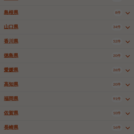
岡山市南区
倉敷市
津山市
6件
19件
7件
下伊那郡喬木村
木曽郡木曽町
1件
5件
広島市南区
広島市西区
10件
4件
島根県
8件
鳥取県全域
鳥取市
米子市
11件
2件
5件
笠岡市
総社市
瀬戸内市
1件
1件
1件
東筑摩郡麻績村
東筑摩郡山形村
1件
4件
広島市安佐南区
呉市
三原市
6件
2件
4件
倉吉市
西伯郡日吉津村
1件
3件
山口県
34件
島根県全域
松江市
出雲市
埴科郡坂城町
8件
5件
3件
1件
尾道市
福山市
東広島市
1件
12件
4件
香川県
廿日市市
安芸郡府中町
52件
1件
2件
山口県全域
下関市
宇部市
34件
7件
2件
安芸郡海田町
1件
山口市
防府市
下松市
9件
1件
6件
徳島県
20件
香川県全域
高松市
丸亀市
52件
41件
6件
岩国市
柳井市
周南市
4件
1件
1件
観音寺市
さぬき市
三豊市
1件
1件
1件
愛媛県
26件
徳島県全域
徳島市
阿南市
20件
13件
4件
山陽小野田市
3件
綾歌郡綾川町
2件
海部郡美波町
板野郡藍住町
1件
2件
高知県
20件
愛媛県全域
松山市
今治市
26件
13件
3件
宇和島市
新居浜市
西条市
1件
4件
1件
福岡県
91件
高知県全域
高知市
土佐市
20件
19件
1件
大洲市
四国中央市
東温市
1件
2件
1件
佐賀県
10件
福岡県全域
北九州市若松区
91件
2件
北九州市小倉北区
北九州市小倉南区
3件
3件
長崎県
16件
佐賀県全域
佐賀市
唐津市
10件
9件
1件