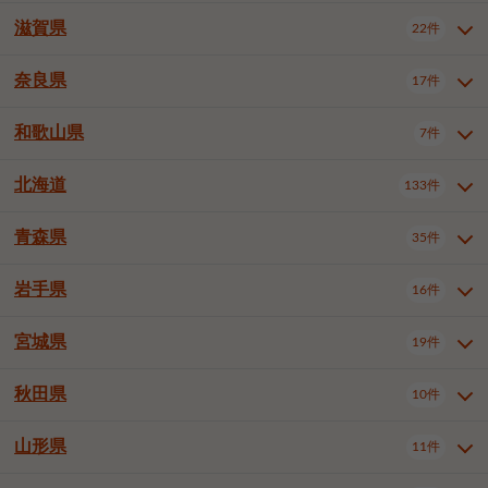
大阪市浪速区
大阪市東淀川区
4件
1件
神戸市兵庫区
神戸市長田区
2件
1件
一宮市
半田市
春日井市
3件
2件
3件
滋賀県
22件
京都府全域
京都市北区
35件
1件
大阪市生野区
大阪市阿倍野区
1件
2件
神戸市須磨区
神戸市垂水区
1件
11件
豊川市
津島市
豊田市
3件
1件
8件
京都市左京区
京都市中京区
2件
2件
奈良県
大阪市住吉区
大阪市西成区
17件
1件
1件
滋賀県全域
大津市
彦根市
22件
3件
1件
神戸市北区
神戸市中央区
4件
14件
安城市
西尾市
小牧市
5件
2件
1件
京都市下京区
京都市南区
10件
6件
大阪市鶴見区
大阪市住之江区
1件
1件
長浜市
近江八幡市
草津市
1件
2件
3件
和歌山県
神戸市西区
姫路市
尼崎市
7件
4件
7件
6件
奈良県全域
奈良市
大和高田市
稲沢市
17件
大府市
4件
知立市
1件
1件
1件
1件
京都市右京区
京都市伏見区
1件
2件
大阪市平野区
大阪市北区
2件
58件
守山市
甲賀市
湖南市
4件
2件
1件
明石市
西宮市
洲本市
6件
8件
1件
大和郡山市
橿原市
桜井市
高浜市
1件
日進市
4件
長久手市
2件
1件
2件
2件
北海道
京都市山科区
京都市西京区
133件
1件
1件
和歌山県全域
和歌山市
橋本市
7件
2件
1件
大阪市中央区
堺市堺区
13件
2件
東近江市
蒲生郡竜王町
4件
1件
芦屋市
伊丹市
豊岡市
1件
3件
1件
御所市
生駒市
香芝市
愛知郡東郷町
1件
丹羽郡扶桑町
1件
1件
6件
2件
福知山市
舞鶴市
綾部市
1件
1件
1件
御坊市
田辺市
岩出市
1件
1件
2件
堺市中区
堺市東区
堺市西区
1件
1件
2件
青森県
35件
北海道全域
札幌市中央区
133件
27件
加古川市
西脇市
宝塚市
11件
1件
2件
生駒郡斑鳩町
北葛城郡上牧町
知多郡東浦町
1件
額田郡幸田町
1件
4件
2件
宇治市
亀岡市
長岡京市
1件
2件
1件
堺市南区
堺市北区
堺市美原区
1件
2件
1件
札幌市北区
札幌市東区
19件
4件
三木市
川西市
三田市
2件
1件
1件
岩手県
16件
青森県全域
青森市
弘前市
35件
14件
7件
八幡市
2件
岸和田市
豊中市
吹田市
4件
6件
1件
札幌市白石区
札幌市豊平区
4件
8件
加西市
丹波篠山市
丹波市
1件
1件
1件
八戸市
三沢市
むつ市
9件
3件
2件
宮城県
19件
岩手県全域
盛岡市
花巻市
泉大津市
16件
高槻市
8件
守口市
1件
1件
5件
1件
札幌市西区
札幌市厚別区
17件
4件
宍粟市
加東市
たつの市
1件
2件
1件
北上市
一関市
奥州市
枚方市
2件
茨木市
1件
八尾市
4件
7件
4件
5件
秋田県
札幌市手稲区
札幌市清田区
10件
2件
5件
宮城県全域
仙台市青葉区
神崎郡福崎町
19件
揖保郡太子町
6件
1件
1件
泉佐野市
富田林市
寝屋川市
3件
2件
4件
函館市
小樽市
旭川市
4件
1件
10件
仙台市宮城野区
仙台市太白区
3件
1件
山形県
11件
秋田県全域
秋田市
大館市
10件
6件
2件
河内長野市
松原市
大東市
1件
1件
1件
釧路市
帯広市
北見市
2件
2件
4件
仙台市泉区
名取市
多賀城市
3件
1件
1件