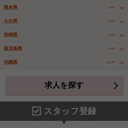
北九州市八幡東区
北九州市八幡西区
3件
3件
熊本県
28件
長崎県全域
長崎市
佐世保市
16件
4件
6件
福岡市東区
福岡市博多区
4件
17件
島原市
諫早市
大村市
1件
2件
1件
大分県
福岡市中央区
福岡市西区
20件
9件
3件
熊本県全域
熊本市中央区
28件
7件
西彼杵郡時津町
2件
福岡市城南区
福岡市早良区
1件
2件
熊本市西区
熊本市南区
1件
2件
宮崎県
26件
大分県全域
大分市
別府市
20件
16件
1件
大牟田市
久留米市
直方市
2件
6件
1件
熊本市北区
八代市
人吉市
1件
1件
2件
中津市
3件
鹿児島県
46件
宮崎県全域
宮崎市
都城市
26件
14件
9件
飯塚市
田川市
八女市
1件
3件
1件
荒尾市
山鹿市
菊池市
2件
1件
1件
延岡市
日南市
日向市
1件
1件
1件
行橋市
中間市
小郡市
2件
1件
3件
沖縄県
宇土市
宇城市
天草市
141件
1件
1件
1件
鹿児島県全域
鹿児島市
46件
25件
筑紫野市
春日市
大野城市
3件
4件
1件
合志市
菊池郡菊陽町
1件
4件
鹿屋市
阿久根市
出水市
6件
1件
3件
沖縄県全域
那覇市
宜野湾市
141件
32件
7件
宗像市
太宰府市
福津市
1件
1件
1件
上益城郡御船町
2件
求人を探す
薩摩川内市
日置市
曽於市
4件
1件
1件
石垣市
浦添市
名護市
2件
24件
6件
糟屋郡志免町
糟屋郡新宮町
4件
2件
霧島市
南さつま市
姶良市
3件
1件
1件
糸満市
沖縄市
豊見城市
3件
8件
9件
糟屋郡久山町
那珂川市
3件
1件
うるま市
宮古島市
南城市
18件
2件
3件
スタッフ登録
国頭郡本部町
国頭郡金武町
1件
2件
中頭郡読谷村
中頭郡北谷町
3件
6件