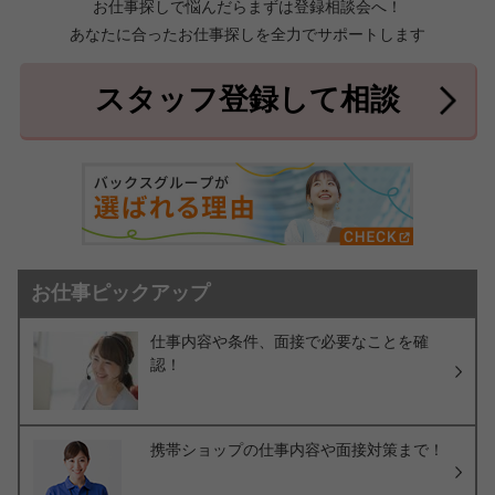
お仕事探しで悩んだらまずは登録相談会へ！
あなたに合ったお仕事探しを全力でサポートします
中頭郡北中城村
中頭郡中城村
7件
2件
中頭郡西原町
島尻郡与那原町
2件
1件
スタッフ登録して相談
島尻郡南風原町
3件
お仕事ピックアップ
仕事内容や条件、面接で必要なことを確
認！
携帯ショップの仕事内容や面接対策まで！