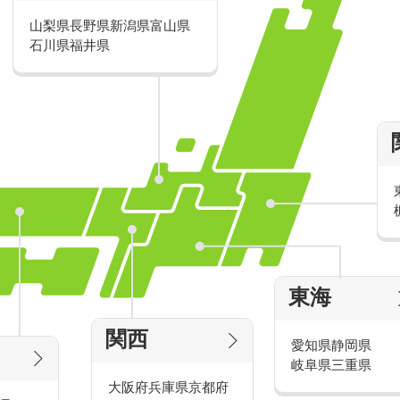
山梨県
長野県
新潟県
富山県
派遣・アルバイトのおすすめ求人特
石川県
福井県
家電量販店の派遣・バイト求人
東海
タッ
家電量販店で働くメリットをご紹介！
官
関西
愛知県
静岡県
岐阜県
三重県
大阪府
兵庫県
京都府