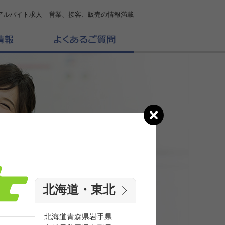
アルバイト求人 営業、接客、販売の情報満載
北海道・東北
の
求人を探す
北海道
青森県
岩手県