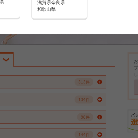
県
滋賀県
奈良県
和歌山県
お
プ
し
313件
134件
88件
144件