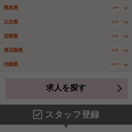
北九州市八幡東区
北九州市八幡西区
3件
3件
熊本県
28件
長崎県全域
長崎市
佐世保市
16件
4件
6件
福岡市東区
福岡市博多区
4件
17件
島原市
諫早市
大村市
1件
2件
1件
大分県
福岡市中央区
福岡市西区
20件
9件
3件
熊本県全域
熊本市中央区
28件
7件
西彼杵郡時津町
2件
福岡市城南区
福岡市早良区
1件
2件
熊本市西区
熊本市南区
1件
2件
宮崎県
26件
大分県全域
大分市
別府市
20件
16件
1件
大牟田市
久留米市
直方市
2件
6件
1件
熊本市北区
八代市
人吉市
1件
1件
2件
中津市
3件
鹿児島県
46件
宮崎県全域
宮崎市
都城市
26件
14件
9件
飯塚市
田川市
八女市
1件
3件
1件
荒尾市
山鹿市
菊池市
2件
1件
1件
延岡市
日南市
日向市
1件
1件
1件
行橋市
中間市
小郡市
2件
1件
3件
沖縄県
宇土市
宇城市
天草市
141件
1件
1件
1件
鹿児島県全域
鹿児島市
46件
25件
筑紫野市
春日市
大野城市
3件
4件
1件
合志市
菊池郡菊陽町
1件
4件
鹿屋市
阿久根市
出水市
6件
1件
3件
沖縄県全域
那覇市
宜野湾市
141件
32件
7件
宗像市
太宰府市
福津市
1件
1件
1件
上益城郡御船町
2件
求人を探す
薩摩川内市
日置市
曽於市
4件
1件
1件
石垣市
浦添市
名護市
2件
24件
6件
糟屋郡志免町
糟屋郡新宮町
4件
2件
霧島市
南さつま市
姶良市
3件
1件
1件
糸満市
沖縄市
豊見城市
3件
8件
9件
糟屋郡久山町
那珂川市
3件
1件
うるま市
宮古島市
南城市
18件
2件
3件
スタッフ登録
国頭郡本部町
国頭郡金武町
1件
2件
中頭郡読谷村
中頭郡北谷町
3件
6件