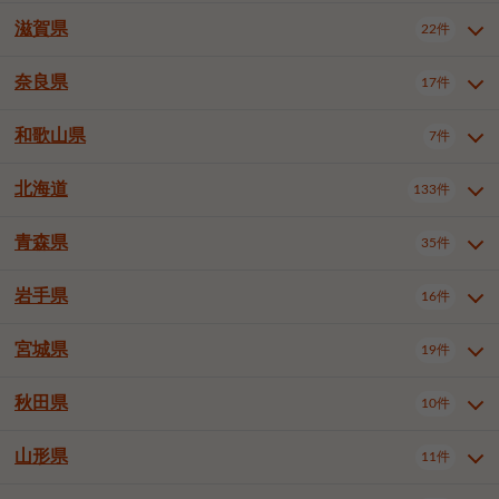
大阪市浪速区
大阪市東淀川区
4件
1件
神戸市兵庫区
神戸市長田区
2件
1件
一宮市
半田市
春日井市
3件
2件
3件
滋賀県
22件
京都府全域
京都市北区
35件
1件
大阪市生野区
大阪市阿倍野区
1件
2件
神戸市須磨区
神戸市垂水区
1件
11件
豊川市
津島市
豊田市
3件
1件
8件
京都市左京区
京都市中京区
2件
2件
奈良県
大阪市住吉区
大阪市西成区
17件
1件
1件
滋賀県全域
大津市
彦根市
22件
3件
1件
神戸市北区
神戸市中央区
4件
14件
安城市
西尾市
小牧市
5件
2件
1件
京都市下京区
京都市南区
10件
6件
大阪市鶴見区
大阪市住之江区
1件
1件
長浜市
近江八幡市
草津市
1件
2件
3件
和歌山県
神戸市西区
姫路市
尼崎市
7件
4件
7件
6件
奈良県全域
奈良市
大和高田市
稲沢市
17件
大府市
4件
知立市
1件
1件
1件
1件
京都市右京区
京都市伏見区
1件
2件
大阪市平野区
大阪市北区
2件
58件
守山市
甲賀市
湖南市
4件
2件
1件
明石市
西宮市
洲本市
6件
8件
1件
大和郡山市
橿原市
桜井市
高浜市
1件
日進市
4件
長久手市
2件
1件
2件
2件
北海道
京都市山科区
京都市西京区
133件
1件
1件
和歌山県全域
和歌山市
橋本市
7件
2件
1件
大阪市中央区
堺市堺区
13件
2件
東近江市
蒲生郡竜王町
4件
1件
芦屋市
伊丹市
豊岡市
1件
3件
1件
御所市
生駒市
香芝市
愛知郡東郷町
1件
丹羽郡扶桑町
1件
1件
6件
2件
福知山市
舞鶴市
綾部市
1件
1件
1件
御坊市
田辺市
岩出市
1件
1件
2件
堺市中区
堺市東区
堺市西区
1件
1件
2件
青森県
35件
北海道全域
札幌市中央区
133件
27件
加古川市
西脇市
宝塚市
11件
1件
2件
生駒郡斑鳩町
北葛城郡上牧町
知多郡東浦町
1件
額田郡幸田町
1件
4件
2件
宇治市
亀岡市
長岡京市
1件
2件
1件
堺市南区
堺市北区
堺市美原区
1件
2件
1件
札幌市北区
札幌市東区
19件
4件
三木市
川西市
三田市
2件
1件
1件
岩手県
16件
青森県全域
青森市
弘前市
35件
14件
7件
八幡市
2件
岸和田市
豊中市
吹田市
4件
6件
1件
札幌市白石区
札幌市豊平区
4件
8件
加西市
丹波篠山市
丹波市
1件
1件
1件
八戸市
三沢市
むつ市
9件
3件
2件
宮城県
19件
岩手県全域
盛岡市
花巻市
泉大津市
16件
高槻市
8件
守口市
1件
1件
5件
1件
札幌市西区
札幌市厚別区
17件
4件
宍粟市
加東市
たつの市
1件
2件
1件
北上市
一関市
奥州市
枚方市
2件
茨木市
1件
八尾市
4件
7件
4件
5件
秋田県
札幌市手稲区
札幌市清田区
10件
2件
5件
宮城県全域
仙台市青葉区
神崎郡福崎町
19件
揖保郡太子町
6件
1件
1件
泉佐野市
富田林市
寝屋川市
3件
2件
4件
函館市
小樽市
旭川市
4件
1件
10件
仙台市宮城野区
仙台市太白区
3件
1件
山形県
11件
秋田県全域
秋田市
大館市
10件
6件
2件
河内長野市
松原市
大東市
1件
1件
1件
釧路市
帯広市
北見市
2件
2件
4件
仙台市泉区
名取市
多賀城市
3件
1件
1件