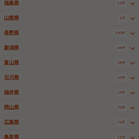
大仙市
2件
福島県
11件
和泉市
箕面市
柏原市
12件
5件
1件
山形県全域
山形市
米沢市
11件
5件
1件
岩見沢市
網走市
苫小牧市
3件
1件
3件
柴田郡大河原町
宮城郡利府町
1件
1件
羽曳野市
門真市
摂津市
2件
3件
1件
鶴岡市
新庄市
上山市
1件
1件
2件
江別市
紋別市
千歳市
3件
1件
2件
山梨県
富谷市
1件
2件
福島県全域
福島市
会津若松市
11件
3件
1件
高石市
藤井寺市
東大阪市
1件
1件
7件
天童市
1件
恵庭市
北広島市
紋別郡遠軽町
3件
1件
1件
郡山市
いわき市
5件
2件
長野県
230件
山梨県全域
中巨摩郡昭和町
1件
1件
泉南市
四條畷市
大阪狭山市
1件
2件
1件
釧路郡釧路町
厚岸郡厚岸町
1件
1件
新潟県
44件
長野県全域
長野市
松本市
230件
63件
40件
上田市
岡谷市
飯田市
19件
3件
20件
富山県
38件
新潟県全域
新潟市東区
44件
2件
諏訪市
須坂市
小諸市
5件
13件
4件
新潟市中央区
新潟市江南区
11件
3件
石川県
43件
富山県全域
富山市
高岡市
38件
27件
5件
伊那市
駒ヶ根市
中野市
6件
6件
2件
新潟市西区
長岡市
柏崎市
4件
11件
1件
砺波市
小矢部市
射水市
1件
2件
3件
福井県
大町市
飯山市
茅野市
15件
1件
5件
2件
石川県全域
金沢市
小松市
43件
22件
4件
新発田市
小千谷市
見附市
3件
1件
1件
塩尻市
佐久市
千曲市
2件
12件
4件
白山市
野々市市
4件
13件
岡山県
燕市
上越市
佐渡市
70件
3件
3件
1件
福井県全域
福井市
越前市
15件
12件
3件
安曇野市
北佐久郡軽井沢町
2件
4件
広島県
71件
岡山県全域
岡山市北区
70件
27件
諏訪郡下諏訪町
諏訪郡富士見町
1件
1件
岡山市中区
岡山市東区
6件
2件
上伊那郡箕輪町
上伊那郡宮田村
2件
1件
鳥取県
11件
広島県全域
広島市中区
71件
24件