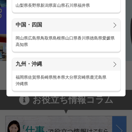
山梨県
長野県
新潟県
富山県
石川県
福井県
中国・四国
岡山県
広島県
鳥取県
島根県
山口県
香川県
徳島県
愛媛県
高知県
九州・沖縄
家電量販店の派遣・バイト求人
家電量販店で働くメリットをご紹介！
福岡県
佐賀県
長崎県
熊本県
大分県
宮崎県
鹿児島県
沖縄県
お役立ち情報コラム