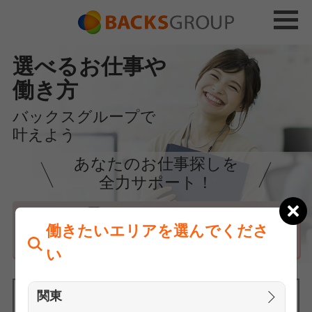
選べるお仕事や
働き方
バックスグループで
叶えよう
あなたのお仕事探しを
全力サポート！
はじめての方へ
働きたいエリアを選んでくださ
まずは相談
い
関東
働きたいエリアを選んでください