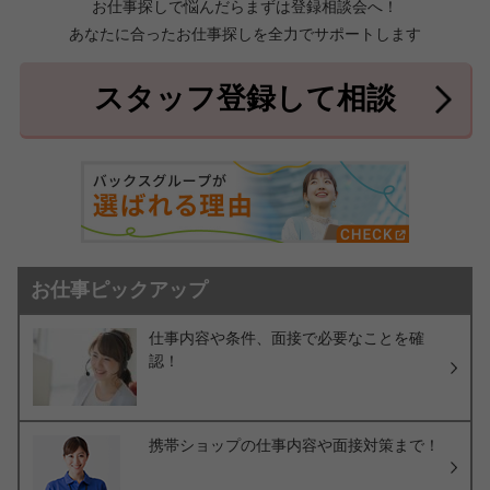
お仕事探しで悩んだらまずは登録相談会へ！
あなたに合ったお仕事探しを全力でサポートします
中頭郡北中城村
中頭郡中城村
7件
2件
中頭郡西原町
島尻郡与那原町
2件
1件
スタッフ登録して相談
島尻郡南風原町
3件
お仕事ピックアップ
仕事内容や条件、面接で必要なことを確
認！
携帯ショップの仕事内容や面接対策まで！