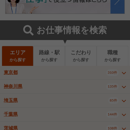
お仕事情報を検索
エリア
路線・駅
こだわり
職種
から探す
から探す
から探す
から探す
東京都
310件
神奈川県
135件
東京都全域
千代田区
310件
22件
中央区
港区
新宿区
11件
8件
27件
埼玉県
85件
神奈川県全域
横浜市西区
135件
29件
文京区
台東区
墨田区
3件
7件
9件
横浜市中区
横浜市磯子区
6件
1件
千葉県
144件
埼玉県全域
さいたま市北区
85件
2件
江東区
品川区
目黒区
6件
11件
5件
横浜市金沢区
横浜市港北区
2件
4件
さいたま市大宮区
さいたま市見沼区
10件
2件
茨城県
大田区
世田谷区
渋谷区
108件
4件
9件
22件
千葉県全域
千葉市中央区
144件
17件