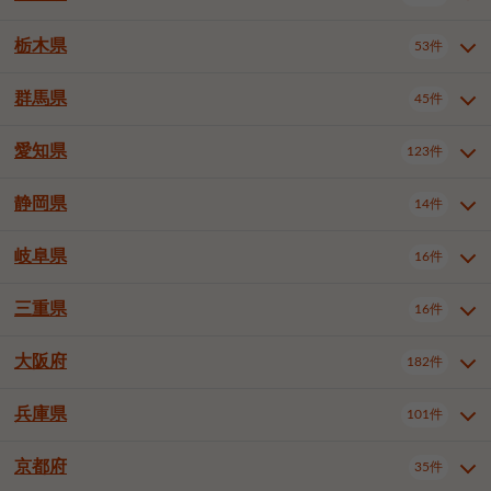
横浜市戸塚区
横浜市港南区
2件
6件
さいたま市浦和区
さいたま市緑区
3件
1件
中野区
杉並区
豊島区
2件
13件
61件
千葉市花見川区
千葉市稲毛区
4件
3件
栃木県
横浜市旭区
横浜市泉区
53件
4件
2件
茨城県全域
水戸市
日立市
108件
25件
6件
川越市
熊谷市
川口市
6件
1件
6件
北区
荒川区
板橋区
3件
1件
3件
千葉市若葉区
千葉市緑区
2件
2件
横浜市青葉区
横浜市都筑区
4件
7件
土浦市
古河市
石岡市
5件
3件
4件
群馬県
所沢市
飯能市
本庄市
45件
5件
1件
2件
栃木県全域
宇都宮市
足利市
53件
27件
2件
練馬区
足立区
葛飾区
5件
11件
5件
千葉市美浜区
市川市
船橋市
9件
9件
8件
川崎市川崎区
川崎市幸区
8件
8件
龍ケ崎市
常陸太田市
北茨城市
1件
2件
1件
東松山市
春日部市
狭山市
3件
7件
2件
佐野市
日光市
小山市
6件
1件
5件
江戸川区
八王子市
立川市
4件
8件
16件
愛知県
木更津市
松戸市
野田市
123件
7件
8件
4件
群馬県全域
前橋市
高崎市
45件
7件
16件
川崎市中原区
川崎市高津区
1件
1件
笠間市
取手市
牛久市
1件
2件
6件
羽生市
鴻巣市
深谷市
3件
2件
1件
真岡市
大田原市
那須塩原市
1件
3件
3件
武蔵野市
三鷹市
青梅市
7件
1件
1件
茂原市
成田市
佐倉市
5件
5件
1件
桐生市
伊勢崎市
太田市
1件
6件
7件
川崎市宮前区
川崎市麻生区
1件
1件
静岡県
つくば市
ひたちなか市
14件
17件
10件
愛知県全域
名古屋市千種区
123件
1件
上尾市
越谷市
蕨市
2件
5件
1件
さくら市
下野市
1件
1件
府中市（東京都）
昭島市
2件
2件
旭市
習志野市
柏市
1件
5件
15件
館林市
みどり市
1件
4件
相模原市緑区
相模原市南区
2件
2件
鹿嶋市
守谷市
那珂市
1件
4件
2件
名古屋市東区
名古屋市西区
1件
7件
戸田市
入間市
朝霞市
2件
3件
1件
岐阜県
河内郡上三川町
下都賀郡壬生町
16件
2件
1件
静岡県全域
静岡市葵区
調布市
14件
町田市
国分寺市
3件
4件
9件
2件
市原市
流山市
八千代市
7件
6件
1件
北群馬郡吉岡町
邑楽郡千代田町
2件
1件
横須賀市
平塚市
鎌倉市
3件
13件
3件
稲敷市
神栖市
鉾田市
1件
10件
2件
名古屋市中村区
名古屋市中区
22件
3件
志木市
久喜市
富士見市
1件
3件
2件
静岡市駿河区
富士市
藤枝市
清瀬市
3件
東久留米市
1件
多摩市
1件
2件
1件
1件
鴨川市
鎌ケ谷市
君津市
2件
1件
1件
三重県
16件
岐阜県全域
岐阜市
大垣市
藤沢市
16件
茅ヶ崎市
4件
秦野市
4件
13件
2件
1件
つくばみらい市
小美玉市
3件
1件
名古屋市昭和区
名古屋市瑞穂区
1件
1件
三郷市
蓮田市
坂戸市
3件
1件
2件
駿東郡清水町
浜松市中央区
稲城市
1件
5件
2件
浦安市
四街道市
印西市
3件
1件
9件
高山市
多治見市
羽島市
厚木市
1件
大和市
1件
伊勢原市
1件
2件
2件
2件
稲敷郡阿見町
1件
大阪府
名古屋市中川区
名古屋市港区
182件
1件
4件
三重県全域
津市
四日市市
幸手市
16件
児玉郡上里町
3件
2件
1件
1件
白井市
富里市
山武市
2件
2件
2件
土岐市
各務原市
可児市
海老名市
1件
座間市
1件
1件
1件
2件
名古屋市南区
名古屋市守山区
2件
1件
桑名市
鈴鹿市
員弁郡東員町
2件
6件
1件
兵庫県
101件
大阪府全域
大阪市西区
いすみ市
182件
長生郡長生村
2件
1件
1件
本巣市
本巣郡北方町
1件
1件
名古屋市緑区
名古屋市名東区
5件
1件
多気郡明和町
2件
大阪市港区
大阪市天王寺区
1件
1件
京都府
35件
兵庫県全域
神戸市東灘区
101件
4件
名古屋市天白区
豊橋市
岡崎市
1件
6件
16件