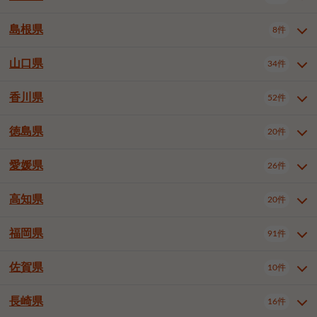
岡山市南区
倉敷市
津山市
6件
19件
7件
下伊那郡喬木村
木曽郡木曽町
1件
5件
広島市南区
広島市西区
10件
4件
島根県
8件
鳥取県全域
鳥取市
米子市
11件
2件
5件
笠岡市
総社市
瀬戸内市
1件
1件
1件
東筑摩郡麻績村
東筑摩郡山形村
1件
4件
広島市安佐南区
呉市
三原市
6件
2件
4件
倉吉市
西伯郡日吉津村
1件
3件
山口県
34件
島根県全域
松江市
出雲市
埴科郡坂城町
8件
5件
3件
1件
尾道市
福山市
東広島市
1件
12件
4件
香川県
廿日市市
安芸郡府中町
52件
1件
2件
山口県全域
下関市
宇部市
34件
7件
2件
安芸郡海田町
1件
山口市
防府市
下松市
9件
1件
6件
徳島県
20件
香川県全域
高松市
丸亀市
52件
41件
6件
岩国市
柳井市
周南市
4件
1件
1件
観音寺市
さぬき市
三豊市
1件
1件
1件
愛媛県
26件
徳島県全域
徳島市
阿南市
20件
13件
4件
山陽小野田市
3件
綾歌郡綾川町
2件
海部郡美波町
板野郡藍住町
1件
2件
高知県
20件
愛媛県全域
松山市
今治市
26件
13件
3件
宇和島市
新居浜市
西条市
1件
4件
1件
福岡県
91件
高知県全域
高知市
土佐市
20件
19件
1件
大洲市
四国中央市
東温市
1件
2件
1件
佐賀県
10件
福岡県全域
北九州市若松区
91件
2件
北九州市小倉北区
北九州市小倉南区
3件
3件
長崎県
16件
佐賀県全域
佐賀市
唐津市
10件
9件
1件