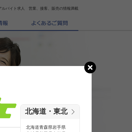
アルバイト求人 営業、接客、販売の情報満載
北海道・東北
の
求人を探す
北海道
青森県
岩手県