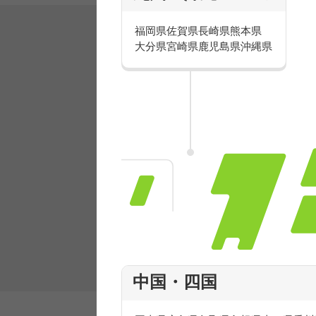
福岡県
佐賀県
長崎県
熊本県
大分県
宮崎県
鹿児島県
沖縄県
有名ブランドで楽しく働こう
人気を誇るブランドで 販売&店舗運営ス
フ積極採用中！
中国・四国