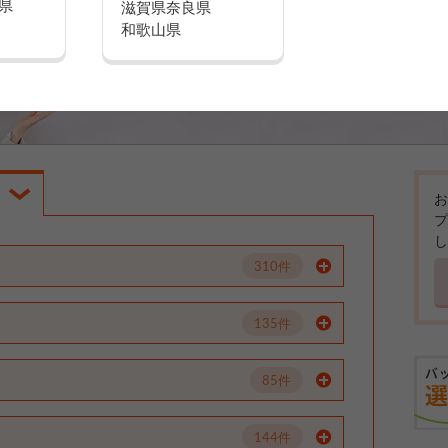
県
滋賀県
奈良県
和歌山県
お
プ
し
310件
135件
85件
144件