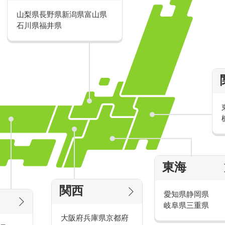
山梨県
長野県
新潟県
富山県
派遣・アルバイトのおすすめ求人特
石川県
福井県
家電量販店の派遣・バイト求人
東海
タッ
家電量販店で働くメリットをご紹介！
官
関西
愛知県
静岡県
岐阜県
三重県
大阪府
兵庫県
京都府