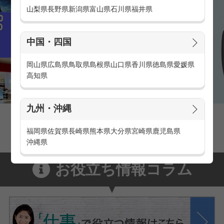
山梨県
長野県
新潟県
富山県
石川県
福井県
中国・四国
岡山県
広島県
鳥取県
島根県
山口県
香川県
徳島県
愛媛県
高知県
九州・沖縄
家電量販店の派遣・バイト求人
家電量販店で働くメリットをご紹介！
福岡県
佐賀県
長崎県
熊本県
大分県
宮崎県
鹿児島県
沖縄県
お役立ち情報コラム