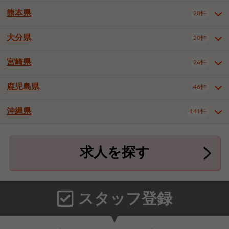
北九州市八幡東区
北九州市八幡西区
3件
3件
熊本県
28件
長崎県全域
長崎市
佐世保市
16件
4件
6件
福岡市東区
福岡市博多区
4件
17件
島原市
諫早市
大村市
1件
2件
1件
大分県
福岡市中央区
福岡市西区
20件
9件
3件
熊本県全域
熊本市中央区
28件
7件
西彼杵郡時津町
2件
福岡市城南区
福岡市早良区
1件
2件
熊本市西区
熊本市南区
1件
2件
宮崎県
26件
大分県全域
大分市
別府市
20件
16件
1件
大牟田市
久留米市
直方市
2件
6件
1件
熊本市北区
八代市
人吉市
1件
1件
2件
中津市
3件
鹿児島県
46件
宮崎県全域
宮崎市
都城市
26件
14件
9件
飯塚市
田川市
八女市
1件
3件
1件
荒尾市
山鹿市
菊池市
2件
1件
1件
延岡市
日南市
日向市
1件
1件
1件
行橋市
中間市
小郡市
2件
1件
3件
沖縄県
宇土市
宇城市
天草市
141件
1件
1件
1件
鹿児島県全域
鹿児島市
46件
25件
筑紫野市
春日市
大野城市
3件
4件
1件
合志市
菊池郡菊陽町
1件
4件
鹿屋市
阿久根市
出水市
6件
1件
3件
沖縄県全域
那覇市
宜野湾市
141件
32件
7件
宗像市
太宰府市
福津市
1件
1件
1件
上益城郡御船町
2件
求人を探す
薩摩川内市
日置市
曽於市
4件
1件
1件
石垣市
浦添市
名護市
2件
24件
6件
糟屋郡志免町
糟屋郡新宮町
4件
2件
霧島市
南さつま市
姶良市
3件
1件
1件
糸満市
沖縄市
豊見城市
3件
8件
9件
糟屋郡久山町
那珂川市
3件
1件
うるま市
宮古島市
南城市
18件
2件
3件
スタッフ登録
国頭郡本部町
国頭郡金武町
1件
2件
中頭郡読谷村
中頭郡北谷町
3件
6件