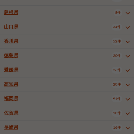
岡山市南区
倉敷市
津山市
6件
19件
7件
下伊那郡喬木村
木曽郡木曽町
1件
5件
広島市南区
広島市西区
10件
4件
島根県
8件
鳥取県全域
鳥取市
米子市
11件
2件
5件
笠岡市
総社市
瀬戸内市
1件
1件
1件
東筑摩郡麻績村
東筑摩郡山形村
1件
4件
広島市安佐南区
呉市
三原市
6件
2件
4件
倉吉市
西伯郡日吉津村
1件
3件
山口県
34件
島根県全域
松江市
出雲市
埴科郡坂城町
8件
5件
3件
1件
尾道市
福山市
東広島市
1件
12件
4件
香川県
廿日市市
安芸郡府中町
52件
1件
2件
山口県全域
下関市
宇部市
34件
7件
2件
安芸郡海田町
1件
山口市
防府市
下松市
9件
1件
6件
徳島県
20件
香川県全域
高松市
丸亀市
52件
41件
6件
岩国市
柳井市
周南市
4件
1件
1件
観音寺市
さぬき市
三豊市
1件
1件
1件
愛媛県
26件
徳島県全域
徳島市
阿南市
20件
13件
4件
山陽小野田市
3件
綾歌郡綾川町
2件
海部郡美波町
板野郡藍住町
1件
2件
高知県
20件
愛媛県全域
松山市
今治市
26件
13件
3件
宇和島市
新居浜市
西条市
1件
4件
1件
福岡県
91件
高知県全域
高知市
土佐市
20件
19件
1件
大洲市
四国中央市
東温市
1件
2件
1件
佐賀県
10件
福岡県全域
北九州市若松区
91件
2件
北九州市小倉北区
北九州市小倉南区
3件
3件
長崎県
16件
佐賀県全域
佐賀市
唐津市
10件
9件
1件