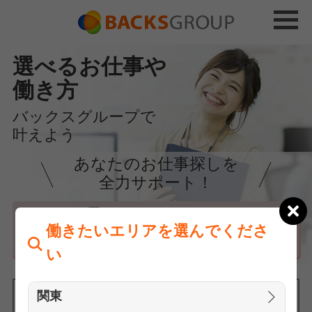
選べるお仕事や
働き方
バックスグループで
叶えよう
あなたのお仕事探しを
全力サポート！
はじめての方へ
働きたいエリアを選んでくださ
まずは相談
い
関東
働きたいエリアを選んでください