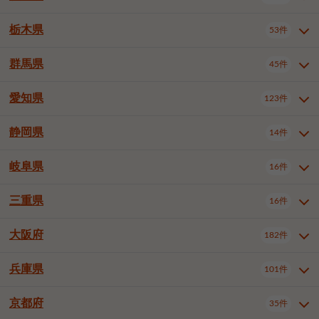
横浜市戸塚区
横浜市港南区
2件
6件
さいたま市浦和区
さいたま市緑区
3件
1件
中野区
杉並区
豊島区
2件
13件
61件
千葉市花見川区
千葉市稲毛区
4件
3件
栃木県
横浜市旭区
横浜市泉区
53件
4件
2件
茨城県全域
水戸市
日立市
108件
25件
6件
川越市
熊谷市
川口市
6件
1件
6件
北区
荒川区
板橋区
3件
1件
3件
千葉市若葉区
千葉市緑区
2件
2件
横浜市青葉区
横浜市都筑区
4件
7件
土浦市
古河市
石岡市
5件
3件
4件
群馬県
所沢市
飯能市
本庄市
45件
5件
1件
2件
栃木県全域
宇都宮市
足利市
53件
27件
2件
練馬区
足立区
葛飾区
5件
11件
5件
千葉市美浜区
市川市
船橋市
9件
9件
8件
川崎市川崎区
川崎市幸区
8件
8件
龍ケ崎市
常陸太田市
北茨城市
1件
2件
1件
東松山市
春日部市
狭山市
3件
7件
2件
佐野市
日光市
小山市
6件
1件
5件
江戸川区
八王子市
立川市
4件
8件
16件
愛知県
木更津市
松戸市
野田市
123件
7件
8件
4件
群馬県全域
前橋市
高崎市
45件
7件
16件
川崎市中原区
川崎市高津区
1件
1件
笠間市
取手市
牛久市
1件
2件
6件
羽生市
鴻巣市
深谷市
3件
2件
1件
真岡市
大田原市
那須塩原市
1件
3件
3件
武蔵野市
三鷹市
青梅市
7件
1件
1件
茂原市
成田市
佐倉市
5件
5件
1件
桐生市
伊勢崎市
太田市
1件
6件
7件
川崎市宮前区
川崎市麻生区
1件
1件
静岡県
つくば市
ひたちなか市
14件
17件
10件
愛知県全域
名古屋市千種区
123件
1件
上尾市
越谷市
蕨市
2件
5件
1件
さくら市
下野市
1件
1件
府中市（東京都）
昭島市
2件
2件
旭市
習志野市
柏市
1件
5件
15件
館林市
みどり市
1件
4件
相模原市緑区
相模原市南区
2件
2件
鹿嶋市
守谷市
那珂市
1件
4件
2件
名古屋市東区
名古屋市西区
1件
7件
戸田市
入間市
朝霞市
2件
3件
1件
岐阜県
河内郡上三川町
下都賀郡壬生町
16件
2件
1件
静岡県全域
静岡市葵区
調布市
14件
町田市
国分寺市
3件
4件
9件
2件
市原市
流山市
八千代市
7件
6件
1件
北群馬郡吉岡町
邑楽郡千代田町
2件
1件
横須賀市
平塚市
鎌倉市
3件
13件
3件
稲敷市
神栖市
鉾田市
1件
10件
2件
名古屋市中村区
名古屋市中区
22件
3件
志木市
久喜市
富士見市
1件
3件
2件
静岡市駿河区
富士市
藤枝市
清瀬市
3件
東久留米市
1件
多摩市
1件
2件
1件
1件
鴨川市
鎌ケ谷市
君津市
2件
1件
1件
三重県
16件
岐阜県全域
岐阜市
大垣市
藤沢市
16件
茅ヶ崎市
4件
秦野市
4件
13件
2件
1件
つくばみらい市
小美玉市
3件
1件
名古屋市昭和区
名古屋市瑞穂区
1件
1件
三郷市
蓮田市
坂戸市
3件
1件
2件
駿東郡清水町
浜松市中央区
稲城市
1件
5件
2件
浦安市
四街道市
印西市
3件
1件
9件
高山市
多治見市
羽島市
厚木市
1件
大和市
1件
伊勢原市
1件
2件
2件
2件
稲敷郡阿見町
1件
大阪府
名古屋市中川区
名古屋市港区
182件
1件
4件
三重県全域
津市
四日市市
幸手市
16件
児玉郡上里町
3件
2件
1件
1件
白井市
富里市
山武市
2件
2件
2件
土岐市
各務原市
可児市
海老名市
1件
座間市
1件
1件
1件
2件
名古屋市南区
名古屋市守山区
2件
1件
桑名市
鈴鹿市
員弁郡東員町
2件
6件
1件
兵庫県
101件
大阪府全域
大阪市西区
いすみ市
182件
長生郡長生村
2件
1件
1件
本巣市
本巣郡北方町
1件
1件
名古屋市緑区
名古屋市名東区
5件
1件
多気郡明和町
2件
大阪市港区
大阪市天王寺区
1件
1件
京都府
35件
兵庫県全域
神戸市東灘区
101件
4件
名古屋市天白区
豊橋市
岡崎市
1件
6件
16件