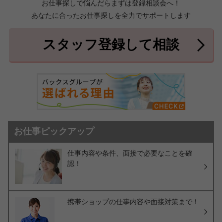
お仕事探しで悩んだらまずは登録相談会へ！
あなたに合ったお仕事探しを全力でサポートします
中頭郡北中城村
中頭郡中城村
7件
2件
中頭郡西原町
島尻郡与那原町
2件
1件
スタッフ登録して相談
島尻郡南風原町
3件
お仕事ピックアップ
仕事内容や条件、面接で必要なことを確
認！
携帯ショップの仕事内容や面接対策まで！