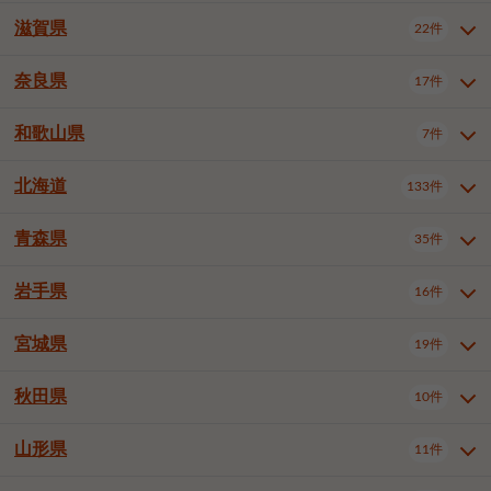
大阪市浪速区
大阪市東淀川区
4件
1件
神戸市兵庫区
神戸市長田区
2件
1件
一宮市
半田市
春日井市
3件
2件
3件
滋賀県
22件
京都府全域
京都市北区
35件
1件
大阪市生野区
大阪市阿倍野区
1件
2件
神戸市須磨区
神戸市垂水区
1件
11件
豊川市
津島市
豊田市
3件
1件
8件
京都市左京区
京都市中京区
2件
2件
奈良県
大阪市住吉区
大阪市西成区
17件
1件
1件
滋賀県全域
大津市
彦根市
22件
3件
1件
神戸市北区
神戸市中央区
4件
14件
安城市
西尾市
小牧市
5件
2件
1件
京都市下京区
京都市南区
10件
6件
大阪市鶴見区
大阪市住之江区
1件
1件
長浜市
近江八幡市
草津市
1件
2件
3件
和歌山県
神戸市西区
姫路市
尼崎市
7件
4件
7件
6件
奈良県全域
奈良市
大和高田市
稲沢市
17件
大府市
4件
知立市
1件
1件
1件
1件
京都市右京区
京都市伏見区
1件
2件
大阪市平野区
大阪市北区
2件
58件
守山市
甲賀市
湖南市
4件
2件
1件
明石市
西宮市
洲本市
6件
8件
1件
大和郡山市
橿原市
桜井市
高浜市
1件
日進市
4件
長久手市
2件
1件
2件
2件
北海道
京都市山科区
京都市西京区
133件
1件
1件
和歌山県全域
和歌山市
橋本市
7件
2件
1件
大阪市中央区
堺市堺区
13件
2件
東近江市
蒲生郡竜王町
4件
1件
芦屋市
伊丹市
豊岡市
1件
3件
1件
御所市
生駒市
香芝市
愛知郡東郷町
1件
丹羽郡扶桑町
1件
1件
6件
2件
福知山市
舞鶴市
綾部市
1件
1件
1件
御坊市
田辺市
岩出市
1件
1件
2件
堺市中区
堺市東区
堺市西区
1件
1件
2件
青森県
35件
北海道全域
札幌市中央区
133件
27件
加古川市
西脇市
宝塚市
11件
1件
2件
生駒郡斑鳩町
北葛城郡上牧町
知多郡東浦町
1件
額田郡幸田町
1件
4件
2件
宇治市
亀岡市
長岡京市
1件
2件
1件
堺市南区
堺市北区
堺市美原区
1件
2件
1件
札幌市北区
札幌市東区
19件
4件
三木市
川西市
三田市
2件
1件
1件
岩手県
16件
青森県全域
青森市
弘前市
35件
14件
7件
八幡市
2件
岸和田市
豊中市
吹田市
4件
6件
1件
札幌市白石区
札幌市豊平区
4件
8件
加西市
丹波篠山市
丹波市
1件
1件
1件
八戸市
三沢市
むつ市
9件
3件
2件
宮城県
19件
岩手県全域
盛岡市
花巻市
泉大津市
16件
高槻市
8件
守口市
1件
1件
5件
1件
札幌市西区
札幌市厚別区
17件
4件
宍粟市
加東市
たつの市
1件
2件
1件
北上市
一関市
奥州市
枚方市
2件
茨木市
1件
八尾市
4件
7件
4件
5件
秋田県
札幌市手稲区
札幌市清田区
10件
2件
5件
宮城県全域
仙台市青葉区
神崎郡福崎町
19件
揖保郡太子町
6件
1件
1件
泉佐野市
富田林市
寝屋川市
3件
2件
4件
函館市
小樽市
旭川市
4件
1件
10件
仙台市宮城野区
仙台市太白区
3件
1件
山形県
11件
秋田県全域
秋田市
大館市
10件
6件
2件
河内長野市
松原市
大東市
1件
1件
1件
釧路市
帯広市
北見市
2件
2件
4件
仙台市泉区
名取市
多賀城市
3件
1件
1件