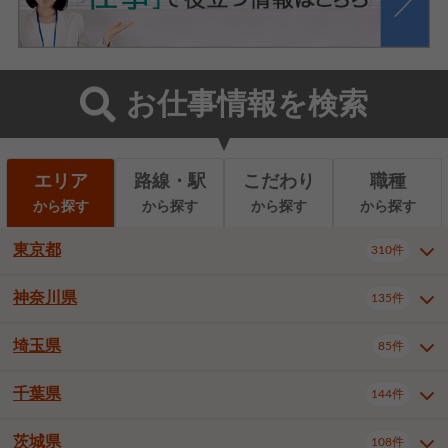
お仕事情報を検索
エリア
路線・駅
こだわり
職種
から探す
から探す
から探す
から探す
東京都
310件
神奈川県
135件
東京都全域
千代田区
310件
22件
中央区
港区
新宿区
11件
8件
27件
埼玉県
85件
神奈川県全域
横浜市西区
135件
29件
文京区
台東区
墨田区
3件
7件
9件
横浜市中区
横浜市磯子区
6件
1件
千葉県
144件
埼玉県全域
さいたま市北区
85件
2件
江東区
品川区
目黒区
6件
11件
5件
横浜市金沢区
横浜市港北区
2件
4件
さいたま市大宮区
さいたま市見沼区
10件
2件
茨城県
大田区
世田谷区
渋谷区
108件
4件
9件
22件
千葉県全域
千葉市中央区
144件
17件