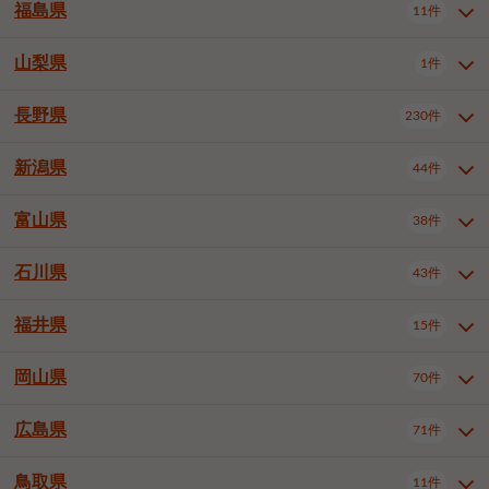
大仙市
2件
福島県
11件
和泉市
箕面市
柏原市
12件
5件
1件
山形県全域
山形市
米沢市
11件
5件
1件
岩見沢市
網走市
苫小牧市
3件
1件
3件
柴田郡大河原町
宮城郡利府町
1件
1件
羽曳野市
門真市
摂津市
2件
3件
1件
鶴岡市
新庄市
上山市
1件
1件
2件
江別市
紋別市
千歳市
3件
1件
2件
山梨県
富谷市
1件
2件
福島県全域
福島市
会津若松市
11件
3件
1件
高石市
藤井寺市
東大阪市
1件
1件
7件
天童市
1件
恵庭市
北広島市
紋別郡遠軽町
3件
1件
1件
郡山市
いわき市
5件
2件
長野県
230件
山梨県全域
中巨摩郡昭和町
1件
1件
泉南市
四條畷市
大阪狭山市
1件
2件
1件
釧路郡釧路町
厚岸郡厚岸町
1件
1件
新潟県
44件
長野県全域
長野市
松本市
230件
63件
40件
上田市
岡谷市
飯田市
19件
3件
20件
富山県
38件
新潟県全域
新潟市東区
44件
2件
諏訪市
須坂市
小諸市
5件
13件
4件
新潟市中央区
新潟市江南区
11件
3件
石川県
43件
富山県全域
富山市
高岡市
38件
27件
5件
伊那市
駒ヶ根市
中野市
6件
6件
2件
新潟市西区
長岡市
柏崎市
4件
11件
1件
砺波市
小矢部市
射水市
1件
2件
3件
福井県
大町市
飯山市
茅野市
15件
1件
5件
2件
石川県全域
金沢市
小松市
43件
22件
4件
新発田市
小千谷市
見附市
3件
1件
1件
塩尻市
佐久市
千曲市
2件
12件
4件
白山市
野々市市
4件
13件
岡山県
燕市
上越市
佐渡市
70件
3件
3件
1件
福井県全域
福井市
越前市
15件
12件
3件
安曇野市
北佐久郡軽井沢町
2件
4件
広島県
71件
岡山県全域
岡山市北区
70件
27件
諏訪郡下諏訪町
諏訪郡富士見町
1件
1件
岡山市中区
岡山市東区
6件
2件
上伊那郡箕輪町
上伊那郡宮田村
2件
1件
鳥取県
11件
広島県全域
広島市中区
71件
24件