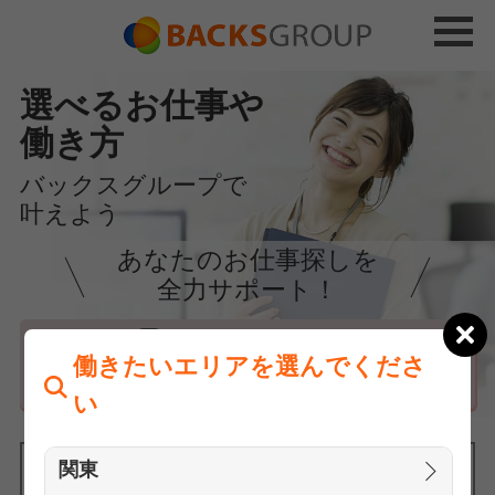
選べるお仕事や
働き方
バックスグループで
叶えよう
あなたのお仕事探しを
全力サポート！
はじめての方へ
働きたいエリアを選んでくださ
まずは相談
い
関東
働きたいエリアを選んでください