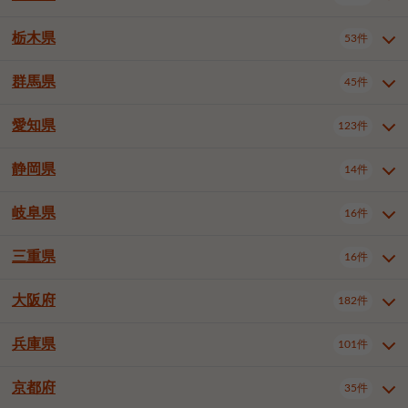
横浜市戸塚区
横浜市港南区
2件
6件
さいたま市浦和区
さいたま市緑区
3件
1件
中野区
杉並区
豊島区
2件
13件
61件
千葉市花見川区
千葉市稲毛区
4件
3件
栃木県
横浜市旭区
横浜市泉区
53件
4件
2件
茨城県全域
水戸市
日立市
108件
25件
6件
川越市
熊谷市
川口市
6件
1件
6件
北区
荒川区
板橋区
3件
1件
3件
千葉市若葉区
千葉市緑区
2件
2件
横浜市青葉区
横浜市都筑区
4件
7件
土浦市
古河市
石岡市
5件
3件
4件
群馬県
所沢市
飯能市
本庄市
45件
5件
1件
2件
栃木県全域
宇都宮市
足利市
53件
27件
2件
練馬区
足立区
葛飾区
5件
11件
5件
千葉市美浜区
市川市
船橋市
9件
9件
8件
川崎市川崎区
川崎市幸区
8件
8件
龍ケ崎市
常陸太田市
北茨城市
1件
2件
1件
東松山市
春日部市
狭山市
3件
7件
2件
佐野市
日光市
小山市
6件
1件
5件
江戸川区
八王子市
立川市
4件
8件
16件
愛知県
木更津市
松戸市
野田市
123件
7件
8件
4件
群馬県全域
前橋市
高崎市
45件
7件
16件
川崎市中原区
川崎市高津区
1件
1件
笠間市
取手市
牛久市
1件
2件
6件
羽生市
鴻巣市
深谷市
3件
2件
1件
真岡市
大田原市
那須塩原市
1件
3件
3件
武蔵野市
三鷹市
青梅市
7件
1件
1件
茂原市
成田市
佐倉市
5件
5件
1件
桐生市
伊勢崎市
太田市
1件
6件
7件
川崎市宮前区
川崎市麻生区
1件
1件
静岡県
つくば市
ひたちなか市
14件
17件
10件
愛知県全域
名古屋市千種区
123件
1件
上尾市
越谷市
蕨市
2件
5件
1件
さくら市
下野市
1件
1件
府中市（東京都）
昭島市
2件
2件
旭市
習志野市
柏市
1件
5件
15件
館林市
みどり市
1件
4件
相模原市緑区
相模原市南区
2件
2件
鹿嶋市
守谷市
那珂市
1件
4件
2件
名古屋市東区
名古屋市西区
1件
7件
戸田市
入間市
朝霞市
2件
3件
1件
岐阜県
河内郡上三川町
下都賀郡壬生町
16件
2件
1件
静岡県全域
静岡市葵区
調布市
14件
町田市
国分寺市
3件
4件
9件
2件
市原市
流山市
八千代市
7件
6件
1件
北群馬郡吉岡町
邑楽郡千代田町
2件
1件
横須賀市
平塚市
鎌倉市
3件
13件
3件
稲敷市
神栖市
鉾田市
1件
10件
2件
名古屋市中村区
名古屋市中区
22件
3件
志木市
久喜市
富士見市
1件
3件
2件
静岡市駿河区
富士市
藤枝市
清瀬市
3件
東久留米市
1件
多摩市
1件
2件
1件
1件
鴨川市
鎌ケ谷市
君津市
2件
1件
1件
三重県
16件
岐阜県全域
岐阜市
大垣市
藤沢市
16件
茅ヶ崎市
4件
秦野市
4件
13件
2件
1件
つくばみらい市
小美玉市
3件
1件
名古屋市昭和区
名古屋市瑞穂区
1件
1件
三郷市
蓮田市
坂戸市
3件
1件
2件
駿東郡清水町
浜松市中央区
稲城市
1件
5件
2件
浦安市
四街道市
印西市
3件
1件
9件
高山市
多治見市
羽島市
厚木市
1件
大和市
1件
伊勢原市
1件
2件
2件
2件
稲敷郡阿見町
1件
大阪府
名古屋市中川区
名古屋市港区
182件
1件
4件
三重県全域
津市
四日市市
幸手市
16件
児玉郡上里町
3件
2件
1件
1件
白井市
富里市
山武市
2件
2件
2件
土岐市
各務原市
可児市
海老名市
1件
座間市
1件
1件
1件
2件
名古屋市南区
名古屋市守山区
2件
1件
桑名市
鈴鹿市
員弁郡東員町
2件
6件
1件
兵庫県
101件
大阪府全域
大阪市西区
いすみ市
182件
長生郡長生村
2件
1件
1件
本巣市
本巣郡北方町
1件
1件
名古屋市緑区
名古屋市名東区
5件
1件
多気郡明和町
2件
大阪市港区
大阪市天王寺区
1件
1件
京都府
35件
兵庫県全域
神戸市東灘区
101件
4件
名古屋市天白区
豊橋市
岡崎市
1件
6件
16件