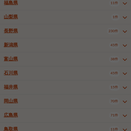
大仙市
2件
福島県
11件
和泉市
箕面市
柏原市
12件
5件
1件
山形県全域
山形市
米沢市
11件
5件
1件
岩見沢市
網走市
苫小牧市
3件
1件
3件
柴田郡大河原町
宮城郡利府町
1件
1件
羽曳野市
門真市
摂津市
2件
3件
1件
鶴岡市
新庄市
上山市
1件
1件
2件
江別市
紋別市
千歳市
3件
1件
2件
山梨県
富谷市
1件
2件
福島県全域
福島市
会津若松市
11件
3件
1件
高石市
藤井寺市
東大阪市
1件
1件
7件
天童市
1件
恵庭市
北広島市
紋別郡遠軽町
3件
1件
1件
郡山市
いわき市
5件
2件
長野県
230件
山梨県全域
中巨摩郡昭和町
1件
1件
泉南市
四條畷市
大阪狭山市
1件
2件
1件
釧路郡釧路町
厚岸郡厚岸町
1件
1件
新潟県
45件
長野県全域
長野市
松本市
230件
63件
40件
上田市
岡谷市
飯田市
19件
3件
20件
富山県
38件
新潟県全域
新潟市東区
45件
2件
諏訪市
須坂市
小諸市
5件
13件
4件
新潟市中央区
新潟市江南区
12件
3件
石川県
45件
富山県全域
富山市
高岡市
38件
27件
5件
伊那市
駒ヶ根市
中野市
6件
6件
2件
新潟市西区
長岡市
柏崎市
4件
11件
1件
砺波市
小矢部市
射水市
1件
2件
3件
福井県
大町市
飯山市
茅野市
15件
1件
5件
2件
石川県全域
金沢市
小松市
45件
22件
4件
新発田市
小千谷市
見附市
3件
1件
1件
塩尻市
佐久市
千曲市
2件
12件
4件
白山市
野々市市
6件
13件
岡山県
燕市
上越市
佐渡市
70件
3件
3件
1件
福井県全域
福井市
越前市
15件
12件
3件
安曇野市
北佐久郡軽井沢町
2件
4件
広島県
71件
岡山県全域
岡山市北区
70件
27件
諏訪郡下諏訪町
諏訪郡富士見町
1件
1件
岡山市中区
岡山市東区
6件
2件
上伊那郡箕輪町
上伊那郡宮田村
2件
1件
鳥取県
11件
広島県全域
広島市中区
71件
24件