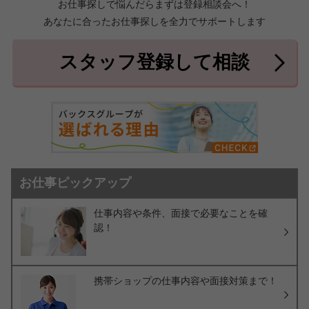
お仕事探しで悩んだらまずは登録相談会へ！
あなたに合ったお仕事探しを全力でサポートします
中頭郡北中城村
中頭郡中城村
7件
2件
中頭郡西原町
島尻郡与那原町
2件
1件
スタッフ登録して相談
島尻郡南風原町
3件
お仕事ピックアップ
仕事内容や条件、面接で必要なことを確
認！
携帯ショップの仕事内容や面接対策まで！