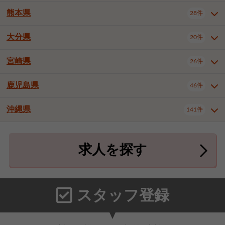
北九州市八幡東区
北九州市八幡西区
3件
3件
熊本県
28件
長崎県全域
長崎市
佐世保市
16件
4件
6件
福岡市東区
福岡市博多区
4件
16件
島原市
諫早市
大村市
1件
2件
1件
大分県
福岡市中央区
福岡市西区
20件
9件
3件
熊本県全域
熊本市中央区
28件
7件
西彼杵郡時津町
2件
福岡市城南区
福岡市早良区
1件
2件
熊本市西区
熊本市南区
1件
2件
宮崎県
26件
大分県全域
大分市
別府市
20件
16件
1件
大牟田市
久留米市
直方市
2件
6件
1件
熊本市北区
八代市
人吉市
1件
1件
2件
中津市
3件
鹿児島県
46件
宮崎県全域
宮崎市
都城市
26件
14件
9件
飯塚市
田川市
八女市
1件
3件
1件
荒尾市
山鹿市
菊池市
2件
1件
1件
延岡市
日南市
日向市
1件
1件
1件
行橋市
中間市
小郡市
2件
1件
3件
沖縄県
宇土市
宇城市
天草市
141件
1件
1件
1件
鹿児島県全域
鹿児島市
46件
25件
筑紫野市
春日市
大野城市
3件
4件
1件
合志市
菊池郡菊陽町
1件
4件
鹿屋市
阿久根市
出水市
6件
1件
3件
沖縄県全域
那覇市
宜野湾市
141件
32件
7件
宗像市
太宰府市
福津市
1件
1件
1件
上益城郡御船町
2件
求人を探す
薩摩川内市
日置市
曽於市
4件
1件
1件
石垣市
浦添市
名護市
2件
24件
6件
糟屋郡志免町
糟屋郡新宮町
4件
2件
霧島市
南さつま市
姶良市
3件
1件
1件
糸満市
沖縄市
豊見城市
3件
8件
9件
糟屋郡久山町
那珂川市
3件
1件
うるま市
宮古島市
南城市
18件
2件
3件
スタッフ登録
国頭郡本部町
国頭郡金武町
1件
2件
中頭郡読谷村
中頭郡北谷町
3件
6件