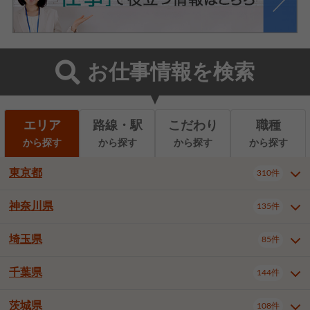
お仕事情報を検索
エリア
路線・駅
こだわり
職種
から探す
から探す
から探す
から探す
東京都
310件
神奈川県
135件
東京都全域
千代田区
310件
22件
中央区
港区
新宿区
11件
8件
27件
埼玉県
85件
神奈川県全域
横浜市西区
135件
29件
文京区
台東区
墨田区
3件
7件
9件
横浜市中区
横浜市磯子区
6件
1件
千葉県
144件
埼玉県全域
さいたま市北区
85件
2件
江東区
品川区
目黒区
6件
11件
5件
横浜市金沢区
横浜市港北区
2件
4件
さいたま市大宮区
さいたま市見沼区
10件
2件
茨城県
大田区
世田谷区
渋谷区
108件
4件
9件
22件
千葉県全域
千葉市中央区
144件
17件