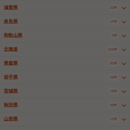
大阪市浪速区
大阪市東淀川区
4件
1件
神戸市兵庫区
神戸市長田区
2件
1件
一宮市
半田市
春日井市
3件
2件
3件
滋賀県
22件
京都府全域
京都市北区
35件
1件
大阪市生野区
大阪市阿倍野区
1件
2件
神戸市須磨区
神戸市垂水区
1件
11件
豊川市
津島市
豊田市
3件
1件
8件
京都市左京区
京都市中京区
2件
2件
奈良県
大阪市住吉区
大阪市西成区
17件
1件
1件
滋賀県全域
大津市
彦根市
22件
3件
1件
神戸市北区
神戸市中央区
4件
14件
安城市
西尾市
小牧市
5件
2件
1件
京都市下京区
京都市南区
10件
6件
大阪市鶴見区
大阪市住之江区
1件
1件
長浜市
近江八幡市
草津市
1件
2件
3件
和歌山県
神戸市西区
姫路市
尼崎市
7件
4件
7件
6件
奈良県全域
奈良市
大和高田市
稲沢市
17件
大府市
4件
知立市
1件
1件
1件
1件
京都市右京区
京都市伏見区
1件
2件
大阪市平野区
大阪市北区
2件
58件
守山市
甲賀市
湖南市
4件
2件
1件
明石市
西宮市
洲本市
6件
8件
1件
大和郡山市
橿原市
桜井市
高浜市
1件
日進市
4件
長久手市
2件
1件
2件
2件
北海道
京都市山科区
京都市西京区
133件
1件
1件
和歌山県全域
和歌山市
橋本市
7件
2件
1件
大阪市中央区
堺市堺区
13件
2件
東近江市
蒲生郡竜王町
4件
1件
芦屋市
伊丹市
豊岡市
1件
3件
1件
御所市
生駒市
香芝市
愛知郡東郷町
1件
丹羽郡扶桑町
1件
1件
6件
2件
福知山市
舞鶴市
綾部市
1件
1件
1件
御坊市
田辺市
岩出市
1件
1件
2件
堺市中区
堺市東区
堺市西区
1件
1件
2件
青森県
35件
北海道全域
札幌市中央区
133件
27件
加古川市
西脇市
宝塚市
11件
1件
2件
生駒郡斑鳩町
北葛城郡上牧町
知多郡東浦町
1件
額田郡幸田町
1件
4件
2件
宇治市
亀岡市
長岡京市
1件
2件
1件
堺市南区
堺市北区
堺市美原区
1件
2件
1件
札幌市北区
札幌市東区
19件
4件
三木市
川西市
三田市
2件
1件
1件
岩手県
16件
青森県全域
青森市
弘前市
35件
14件
7件
八幡市
2件
岸和田市
豊中市
吹田市
4件
6件
1件
札幌市白石区
札幌市豊平区
4件
8件
加西市
丹波篠山市
丹波市
1件
1件
1件
八戸市
三沢市
むつ市
9件
3件
2件
宮城県
19件
岩手県全域
盛岡市
花巻市
泉大津市
16件
高槻市
8件
守口市
1件
1件
5件
1件
札幌市西区
札幌市厚別区
17件
4件
宍粟市
加東市
たつの市
1件
2件
1件
北上市
一関市
奥州市
枚方市
2件
茨木市
1件
八尾市
4件
7件
4件
5件
秋田県
札幌市手稲区
札幌市清田区
10件
2件
5件
宮城県全域
仙台市青葉区
神崎郡福崎町
19件
揖保郡太子町
6件
1件
1件
泉佐野市
富田林市
寝屋川市
3件
2件
4件
函館市
小樽市
旭川市
4件
1件
10件
仙台市宮城野区
仙台市太白区
3件
1件
山形県
11件
秋田県全域
秋田市
大館市
10件
6件
2件
河内長野市
松原市
大東市
1件
1件
1件
釧路市
帯広市
北見市
2件
2件
4件
仙台市泉区
名取市
多賀城市
3件
1件
1件