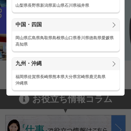
山梨県
長野県
新潟県
富山県
石川県
福井県
中国・四国
岡山県
広島県
鳥取県
島根県
山口県
香川県
徳島県
愛媛県
高知県
九州・沖縄
家電量販店の派遣・バイト求人
家電量販店で働くメリットをご紹介！
福岡県
佐賀県
長崎県
熊本県
大分県
宮崎県
鹿児島県
沖縄県
お役立ち情報コラム