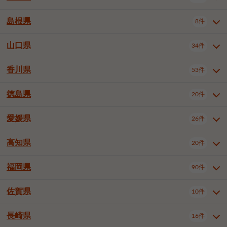
岡山市南区
倉敷市
津山市
6件
19件
7件
下伊那郡喬木村
木曽郡木曽町
1件
5件
広島市南区
広島市西区
10件
4件
島根県
8件
鳥取県全域
鳥取市
米子市
11件
2件
5件
笠岡市
総社市
瀬戸内市
1件
1件
1件
東筑摩郡麻績村
東筑摩郡山形村
1件
4件
広島市安佐南区
呉市
三原市
6件
2件
4件
倉吉市
西伯郡日吉津村
1件
3件
山口県
34件
島根県全域
松江市
出雲市
埴科郡坂城町
8件
5件
3件
1件
尾道市
福山市
東広島市
1件
12件
4件
香川県
廿日市市
安芸郡府中町
53件
1件
2件
山口県全域
下関市
宇部市
34件
7件
2件
安芸郡海田町
1件
山口市
防府市
下松市
9件
1件
6件
徳島県
20件
香川県全域
高松市
丸亀市
53件
42件
6件
岩国市
柳井市
周南市
4件
1件
1件
観音寺市
さぬき市
三豊市
1件
1件
1件
愛媛県
26件
徳島県全域
徳島市
阿南市
20件
13件
4件
山陽小野田市
3件
綾歌郡綾川町
2件
海部郡美波町
板野郡藍住町
1件
2件
高知県
20件
愛媛県全域
松山市
今治市
26件
13件
3件
宇和島市
新居浜市
西条市
1件
4件
1件
福岡県
90件
高知県全域
高知市
土佐市
20件
19件
1件
大洲市
四国中央市
東温市
1件
2件
1件
佐賀県
10件
福岡県全域
北九州市若松区
90件
2件
北九州市小倉北区
北九州市小倉南区
3件
3件
長崎県
16件
佐賀県全域
佐賀市
唐津市
10件
9件
1件