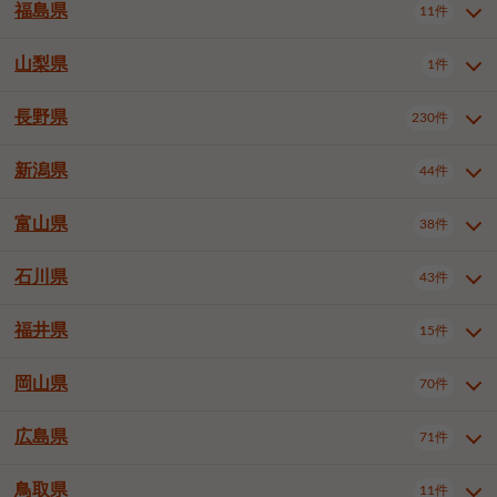
大仙市
2件
福島県
11件
和泉市
箕面市
柏原市
12件
5件
1件
山形県全域
山形市
米沢市
11件
5件
1件
岩見沢市
網走市
苫小牧市
3件
1件
3件
柴田郡大河原町
宮城郡利府町
1件
1件
羽曳野市
門真市
摂津市
2件
3件
1件
鶴岡市
新庄市
上山市
1件
1件
2件
江別市
紋別市
千歳市
3件
1件
2件
山梨県
富谷市
1件
2件
福島県全域
福島市
会津若松市
11件
3件
1件
高石市
藤井寺市
東大阪市
1件
1件
7件
天童市
1件
恵庭市
北広島市
紋別郡遠軽町
3件
1件
1件
郡山市
いわき市
5件
2件
長野県
230件
山梨県全域
中巨摩郡昭和町
1件
1件
泉南市
四條畷市
大阪狭山市
1件
2件
1件
釧路郡釧路町
厚岸郡厚岸町
1件
1件
新潟県
44件
長野県全域
長野市
松本市
230件
63件
40件
上田市
岡谷市
飯田市
19件
3件
20件
富山県
38件
新潟県全域
新潟市東区
44件
2件
諏訪市
須坂市
小諸市
5件
13件
4件
新潟市中央区
新潟市江南区
11件
3件
石川県
43件
富山県全域
富山市
高岡市
38件
27件
5件
伊那市
駒ヶ根市
中野市
6件
6件
2件
新潟市西区
長岡市
柏崎市
4件
11件
1件
砺波市
小矢部市
射水市
1件
2件
3件
福井県
大町市
飯山市
茅野市
15件
1件
5件
2件
石川県全域
金沢市
小松市
43件
22件
4件
新発田市
小千谷市
見附市
3件
1件
1件
塩尻市
佐久市
千曲市
2件
12件
4件
白山市
野々市市
4件
13件
岡山県
燕市
上越市
佐渡市
70件
3件
3件
1件
福井県全域
福井市
越前市
15件
12件
3件
安曇野市
北佐久郡軽井沢町
2件
4件
広島県
71件
岡山県全域
岡山市北区
70件
27件
諏訪郡下諏訪町
諏訪郡富士見町
1件
1件
岡山市中区
岡山市東区
6件
2件
上伊那郡箕輪町
上伊那郡宮田村
2件
1件
鳥取県
11件
広島県全域
広島市中区
71件
24件