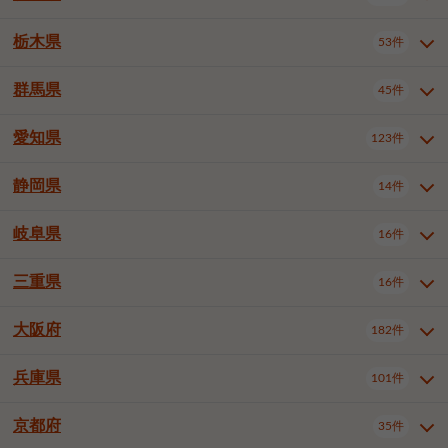
横浜市戸塚区
横浜市港南区
2件
6件
さいたま市浦和区
さいたま市緑区
3件
1件
中野区
杉並区
豊島区
2件
13件
61件
千葉市花見川区
千葉市稲毛区
4件
3件
栃木県
横浜市旭区
横浜市泉区
53件
4件
2件
茨城県全域
水戸市
日立市
108件
25件
6件
川越市
熊谷市
川口市
6件
1件
6件
北区
荒川区
板橋区
3件
1件
3件
千葉市若葉区
千葉市緑区
2件
2件
横浜市青葉区
横浜市都筑区
4件
7件
土浦市
古河市
石岡市
5件
3件
4件
群馬県
所沢市
飯能市
本庄市
45件
5件
1件
2件
栃木県全域
宇都宮市
足利市
53件
27件
2件
練馬区
足立区
葛飾区
5件
11件
5件
千葉市美浜区
市川市
船橋市
9件
9件
8件
川崎市川崎区
川崎市幸区
8件
8件
龍ケ崎市
常陸太田市
北茨城市
1件
2件
1件
東松山市
春日部市
狭山市
3件
7件
2件
佐野市
日光市
小山市
6件
1件
5件
江戸川区
八王子市
立川市
4件
8件
16件
愛知県
木更津市
松戸市
野田市
123件
7件
8件
4件
群馬県全域
前橋市
高崎市
45件
7件
16件
川崎市中原区
川崎市高津区
1件
1件
笠間市
取手市
牛久市
1件
2件
6件
羽生市
鴻巣市
深谷市
3件
2件
1件
真岡市
大田原市
那須塩原市
1件
3件
3件
武蔵野市
三鷹市
青梅市
7件
1件
1件
茂原市
成田市
佐倉市
5件
5件
1件
桐生市
伊勢崎市
太田市
1件
6件
7件
川崎市宮前区
川崎市麻生区
1件
1件
静岡県
つくば市
ひたちなか市
14件
17件
10件
愛知県全域
名古屋市千種区
123件
1件
上尾市
越谷市
蕨市
2件
5件
1件
さくら市
下野市
1件
1件
府中市（東京都）
昭島市
2件
2件
旭市
習志野市
柏市
1件
5件
15件
館林市
みどり市
1件
4件
相模原市緑区
相模原市南区
2件
2件
鹿嶋市
守谷市
那珂市
1件
4件
2件
名古屋市東区
名古屋市西区
1件
7件
戸田市
入間市
朝霞市
2件
3件
1件
岐阜県
河内郡上三川町
下都賀郡壬生町
16件
2件
1件
静岡県全域
静岡市葵区
調布市
14件
町田市
国分寺市
3件
4件
9件
2件
市原市
流山市
八千代市
7件
6件
1件
北群馬郡吉岡町
邑楽郡千代田町
2件
1件
横須賀市
平塚市
鎌倉市
3件
13件
3件
稲敷市
神栖市
鉾田市
1件
10件
2件
名古屋市中村区
名古屋市中区
22件
3件
志木市
久喜市
富士見市
1件
3件
2件
静岡市駿河区
富士市
藤枝市
清瀬市
3件
東久留米市
1件
多摩市
1件
2件
1件
1件
鴨川市
鎌ケ谷市
君津市
2件
1件
1件
三重県
16件
岐阜県全域
岐阜市
大垣市
藤沢市
16件
茅ヶ崎市
4件
秦野市
4件
13件
2件
1件
つくばみらい市
小美玉市
3件
1件
名古屋市昭和区
名古屋市瑞穂区
1件
1件
三郷市
蓮田市
坂戸市
3件
1件
2件
駿東郡清水町
浜松市中央区
稲城市
1件
5件
2件
浦安市
四街道市
印西市
3件
1件
9件
高山市
多治見市
羽島市
厚木市
1件
大和市
1件
伊勢原市
1件
2件
2件
2件
稲敷郡阿見町
1件
大阪府
名古屋市中川区
名古屋市港区
182件
1件
4件
三重県全域
津市
四日市市
幸手市
16件
児玉郡上里町
3件
2件
1件
1件
白井市
富里市
山武市
2件
2件
2件
土岐市
各務原市
可児市
海老名市
1件
座間市
1件
1件
1件
2件
名古屋市南区
名古屋市守山区
2件
1件
桑名市
鈴鹿市
員弁郡東員町
2件
6件
1件
兵庫県
101件
大阪府全域
大阪市西区
いすみ市
182件
長生郡長生村
2件
1件
1件
本巣市
本巣郡北方町
1件
1件
名古屋市緑区
名古屋市名東区
5件
1件
多気郡明和町
2件
大阪市港区
大阪市天王寺区
1件
1件
京都府
35件
兵庫県全域
神戸市東灘区
101件
4件
名古屋市天白区
豊橋市
岡崎市
1件
6件
16件