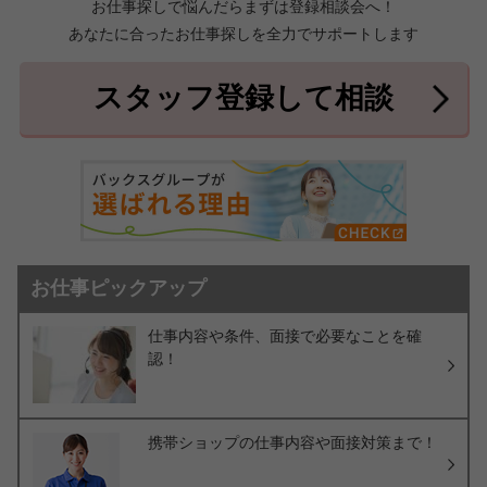
お仕事探しで悩んだらまずは登録相談会へ！
あなたに合ったお仕事探しを全力でサポートします
中頭郡北中城村
中頭郡中城村
7件
2件
中頭郡西原町
島尻郡与那原町
2件
1件
スタッフ登録して相談
島尻郡南風原町
3件
お仕事ピックアップ
仕事内容や条件、面接で必要なことを確
認！
携帯ショップの仕事内容や面接対策まで！