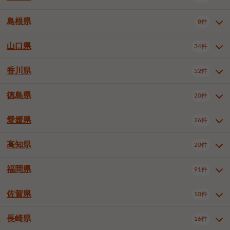
岡山市南区
倉敷市
津山市
6件
19件
7件
下伊那郡喬木村
木曽郡木曽町
1件
5件
広島市南区
広島市西区
10件
4件
島根県
8件
鳥取県全域
鳥取市
米子市
11件
2件
5件
笠岡市
総社市
瀬戸内市
1件
1件
1件
東筑摩郡麻績村
東筑摩郡山形村
1件
4件
広島市安佐南区
呉市
三原市
6件
2件
4件
倉吉市
西伯郡日吉津村
1件
3件
山口県
34件
島根県全域
松江市
出雲市
埴科郡坂城町
8件
5件
3件
1件
尾道市
福山市
東広島市
1件
12件
4件
香川県
廿日市市
安芸郡府中町
52件
1件
2件
山口県全域
下関市
宇部市
34件
7件
2件
安芸郡海田町
1件
山口市
防府市
下松市
9件
1件
6件
徳島県
20件
香川県全域
高松市
丸亀市
52件
41件
6件
岩国市
柳井市
周南市
4件
1件
1件
観音寺市
さぬき市
三豊市
1件
1件
1件
愛媛県
26件
徳島県全域
徳島市
阿南市
20件
13件
4件
山陽小野田市
3件
綾歌郡綾川町
2件
海部郡美波町
板野郡藍住町
1件
2件
高知県
20件
愛媛県全域
松山市
今治市
26件
13件
3件
宇和島市
新居浜市
西条市
1件
4件
1件
福岡県
91件
高知県全域
高知市
土佐市
20件
19件
1件
大洲市
四国中央市
東温市
1件
2件
1件
佐賀県
10件
福岡県全域
北九州市若松区
91件
2件
北九州市小倉北区
北九州市小倉南区
3件
3件
長崎県
16件
佐賀県全域
佐賀市
唐津市
10件
9件
1件