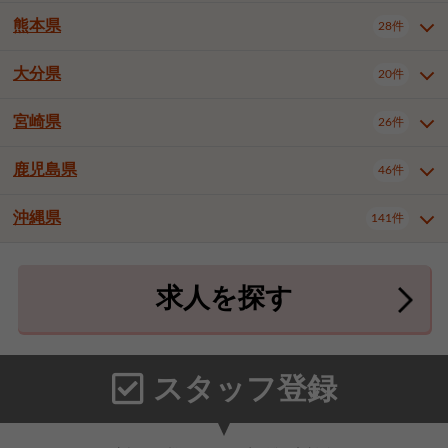
北九州市八幡東区
北九州市八幡西区
3件
3件
熊本県
28件
長崎県全域
長崎市
佐世保市
16件
4件
6件
福岡市東区
福岡市博多区
4件
17件
島原市
諫早市
大村市
1件
2件
1件
大分県
福岡市中央区
福岡市西区
20件
9件
3件
熊本県全域
熊本市中央区
28件
7件
西彼杵郡時津町
2件
福岡市城南区
福岡市早良区
1件
2件
熊本市西区
熊本市南区
1件
2件
宮崎県
26件
大分県全域
大分市
別府市
20件
16件
1件
大牟田市
久留米市
直方市
2件
6件
1件
熊本市北区
八代市
人吉市
1件
1件
2件
中津市
3件
鹿児島県
46件
宮崎県全域
宮崎市
都城市
26件
14件
9件
飯塚市
田川市
八女市
1件
3件
1件
荒尾市
山鹿市
菊池市
2件
1件
1件
延岡市
日南市
日向市
1件
1件
1件
行橋市
中間市
小郡市
2件
1件
3件
沖縄県
宇土市
宇城市
天草市
141件
1件
1件
1件
鹿児島県全域
鹿児島市
46件
25件
筑紫野市
春日市
大野城市
3件
4件
1件
合志市
菊池郡菊陽町
1件
4件
鹿屋市
阿久根市
出水市
6件
1件
3件
沖縄県全域
那覇市
宜野湾市
141件
32件
7件
宗像市
太宰府市
福津市
1件
1件
1件
上益城郡御船町
2件
求人を探す
薩摩川内市
日置市
曽於市
4件
1件
1件
石垣市
浦添市
名護市
2件
24件
6件
糟屋郡志免町
糟屋郡新宮町
4件
2件
霧島市
南さつま市
姶良市
3件
1件
1件
糸満市
沖縄市
豊見城市
3件
8件
9件
糟屋郡久山町
那珂川市
3件
1件
うるま市
宮古島市
南城市
18件
2件
3件
スタッフ登録
国頭郡本部町
国頭郡金武町
1件
2件
中頭郡読谷村
中頭郡北谷町
3件
6件