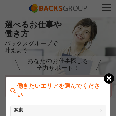
選べるお仕事や
働き方
バックスグループで
叶えよう
あなたのお仕事探しを
全力サポート！
はじめての方へ
働きたいエリアを選んでくださ
まずは相談
い
関東
働きたいエリアを選んでください