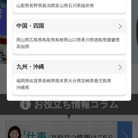
山梨県
長野県
新潟県
富山県
石川県
福井県
中国・四国
岡山県
広島県
鳥取県
島根県
山口県
香川県
徳島県
愛媛県
高知県
九州・沖縄
家電量販店の派遣・バイト求人
家電量販店で働くメリットをご紹介！
福岡県
佐賀県
長崎県
熊本県
大分県
宮崎県
鹿児島県
沖縄県
お役立ち情報コラム