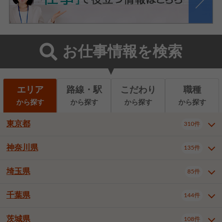
お仕事情報を検索
エリア
路線・駅
こだわり
職種
から探す
から探す
から探す
から探す
東京都
310件
神奈川県
135件
東京都全域
千代田区
310件
22件
中央区
港区
新宿区
11件
8件
27件
埼玉県
85件
神奈川県全域
横浜市西区
135件
29件
文京区
台東区
墨田区
3件
7件
9件
横浜市中区
横浜市磯子区
6件
1件
千葉県
144件
埼玉県全域
さいたま市北区
85件
2件
江東区
品川区
目黒区
6件
11件
5件
横浜市金沢区
横浜市港北区
2件
4件
さいたま市大宮区
さいたま市見沼区
10件
2件
茨城県
大田区
世田谷区
渋谷区
108件
4件
9件
22件
千葉県全域
千葉市中央区
144件
17件