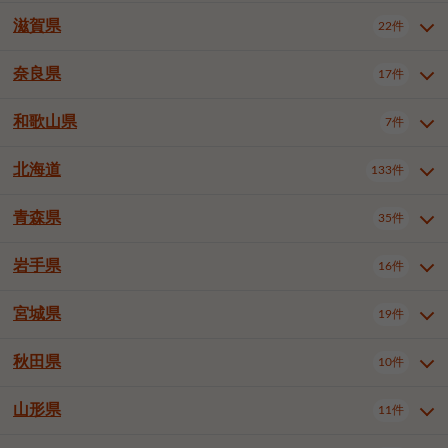
大阪市浪速区
大阪市東淀川区
4件
1件
神戸市兵庫区
神戸市長田区
2件
1件
一宮市
半田市
春日井市
3件
2件
3件
滋賀県
22件
京都府全域
京都市北区
35件
1件
大阪市生野区
大阪市阿倍野区
1件
2件
神戸市須磨区
神戸市垂水区
1件
11件
豊川市
津島市
豊田市
3件
1件
8件
京都市左京区
京都市中京区
2件
2件
奈良県
大阪市住吉区
大阪市西成区
17件
1件
1件
滋賀県全域
大津市
彦根市
22件
3件
1件
神戸市北区
神戸市中央区
4件
14件
安城市
西尾市
小牧市
5件
2件
1件
京都市下京区
京都市南区
10件
6件
大阪市鶴見区
大阪市住之江区
1件
1件
長浜市
近江八幡市
草津市
1件
2件
3件
和歌山県
神戸市西区
姫路市
尼崎市
7件
4件
7件
6件
奈良県全域
奈良市
大和高田市
稲沢市
17件
大府市
4件
知立市
1件
1件
1件
1件
京都市右京区
京都市伏見区
1件
2件
大阪市平野区
大阪市北区
2件
58件
守山市
甲賀市
湖南市
4件
2件
1件
明石市
西宮市
洲本市
6件
8件
1件
大和郡山市
橿原市
桜井市
高浜市
1件
日進市
4件
長久手市
2件
1件
2件
2件
北海道
京都市山科区
京都市西京区
133件
1件
1件
和歌山県全域
和歌山市
橋本市
7件
2件
1件
大阪市中央区
堺市堺区
13件
2件
東近江市
蒲生郡竜王町
4件
1件
芦屋市
伊丹市
豊岡市
1件
3件
1件
御所市
生駒市
香芝市
愛知郡東郷町
1件
丹羽郡扶桑町
1件
1件
6件
2件
福知山市
舞鶴市
綾部市
1件
1件
1件
御坊市
田辺市
岩出市
1件
1件
2件
堺市中区
堺市東区
堺市西区
1件
1件
2件
青森県
35件
北海道全域
札幌市中央区
133件
27件
加古川市
西脇市
宝塚市
11件
1件
2件
生駒郡斑鳩町
北葛城郡上牧町
知多郡東浦町
1件
額田郡幸田町
1件
4件
2件
宇治市
亀岡市
長岡京市
1件
2件
1件
堺市南区
堺市北区
堺市美原区
1件
2件
1件
札幌市北区
札幌市東区
19件
4件
三木市
川西市
三田市
2件
1件
1件
岩手県
16件
青森県全域
青森市
弘前市
35件
14件
7件
八幡市
2件
岸和田市
豊中市
吹田市
4件
6件
1件
札幌市白石区
札幌市豊平区
4件
8件
加西市
丹波篠山市
丹波市
1件
1件
1件
八戸市
三沢市
むつ市
9件
3件
2件
宮城県
19件
岩手県全域
盛岡市
花巻市
泉大津市
16件
高槻市
8件
守口市
1件
1件
5件
1件
札幌市西区
札幌市厚別区
17件
4件
宍粟市
加東市
たつの市
1件
2件
1件
北上市
一関市
奥州市
枚方市
2件
茨木市
1件
八尾市
4件
7件
4件
5件
秋田県
札幌市手稲区
札幌市清田区
10件
2件
5件
宮城県全域
仙台市青葉区
神崎郡福崎町
19件
揖保郡太子町
6件
1件
1件
泉佐野市
富田林市
寝屋川市
3件
2件
4件
函館市
小樽市
旭川市
4件
1件
10件
仙台市宮城野区
仙台市太白区
3件
1件
山形県
11件
秋田県全域
秋田市
大館市
10件
6件
2件
河内長野市
松原市
大東市
1件
1件
1件
釧路市
帯広市
北見市
2件
2件
4件
仙台市泉区
名取市
多賀城市
3件
1件
1件