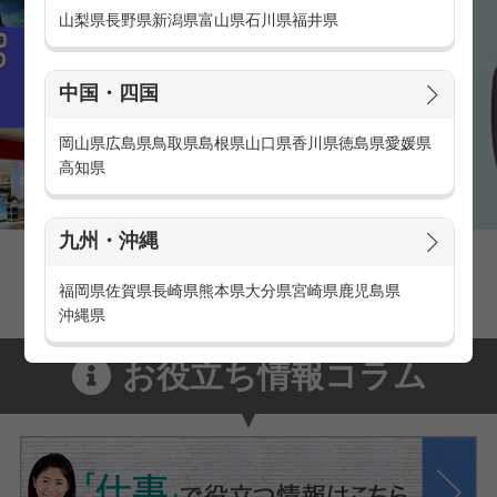
山梨県
長野県
新潟県
富山県
石川県
福井県
中国・四国
岡山県
広島県
鳥取県
島根県
山口県
香川県
徳島県
愛媛県
高知県
九州・沖縄
家電量販店の派遣・バイト求人
家電量販店で働くメリットをご紹介！
福岡県
佐賀県
長崎県
熊本県
大分県
宮崎県
鹿児島県
沖縄県
お役立ち情報コラム