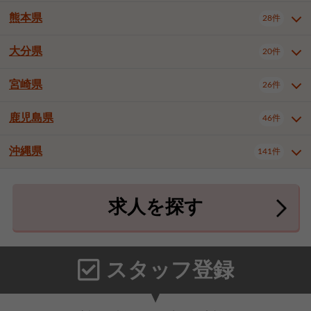
北九州市八幡東区
北九州市八幡西区
3件
3件
熊本県
28件
長崎県全域
長崎市
佐世保市
16件
4件
6件
福岡市東区
福岡市博多区
4件
17件
島原市
諫早市
大村市
1件
2件
1件
大分県
福岡市中央区
福岡市西区
20件
9件
3件
熊本県全域
熊本市中央区
28件
7件
西彼杵郡時津町
2件
福岡市城南区
福岡市早良区
1件
2件
熊本市西区
熊本市南区
1件
2件
宮崎県
26件
大分県全域
大分市
別府市
20件
16件
1件
大牟田市
久留米市
直方市
2件
6件
1件
熊本市北区
八代市
人吉市
1件
1件
2件
中津市
3件
鹿児島県
46件
宮崎県全域
宮崎市
都城市
26件
14件
9件
飯塚市
田川市
八女市
1件
3件
1件
荒尾市
山鹿市
菊池市
2件
1件
1件
延岡市
日南市
日向市
1件
1件
1件
行橋市
中間市
小郡市
2件
1件
3件
沖縄県
宇土市
宇城市
天草市
141件
1件
1件
1件
鹿児島県全域
鹿児島市
46件
25件
筑紫野市
春日市
大野城市
3件
4件
1件
合志市
菊池郡菊陽町
1件
4件
鹿屋市
阿久根市
出水市
6件
1件
3件
沖縄県全域
那覇市
宜野湾市
141件
32件
7件
宗像市
太宰府市
福津市
1件
1件
1件
上益城郡御船町
2件
求人を探す
薩摩川内市
日置市
曽於市
4件
1件
1件
石垣市
浦添市
名護市
2件
24件
6件
糟屋郡志免町
糟屋郡新宮町
4件
2件
霧島市
南さつま市
姶良市
3件
1件
1件
糸満市
沖縄市
豊見城市
3件
8件
9件
糟屋郡久山町
那珂川市
3件
1件
うるま市
宮古島市
南城市
18件
2件
3件
スタッフ登録
国頭郡本部町
国頭郡金武町
1件
2件
中頭郡読谷村
中頭郡北谷町
3件
6件