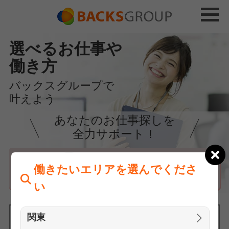
選べるお仕事や
働き方
バックスグループで
叶えよう
あなたのお仕事探しを
全力サポート！
はじめての方へ
働きたいエリアを選んでくださ
まずは相談
い
関東
働きたいエリアを選んでください