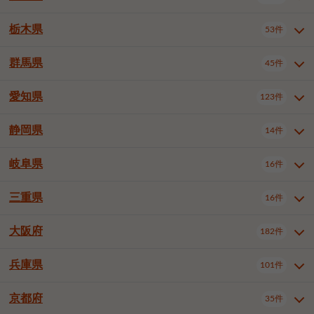
横浜市戸塚区
横浜市港南区
2件
6件
さいたま市浦和区
さいたま市緑区
3件
1件
中野区
杉並区
豊島区
2件
13件
61件
千葉市花見川区
千葉市稲毛区
4件
3件
栃木県
横浜市旭区
横浜市泉区
53件
4件
2件
茨城県全域
水戸市
日立市
108件
25件
6件
川越市
熊谷市
川口市
6件
1件
6件
北区
荒川区
板橋区
3件
1件
3件
千葉市若葉区
千葉市緑区
2件
2件
横浜市青葉区
横浜市都筑区
4件
7件
土浦市
古河市
石岡市
5件
3件
4件
群馬県
所沢市
飯能市
本庄市
45件
5件
1件
2件
栃木県全域
宇都宮市
足利市
53件
27件
2件
練馬区
足立区
葛飾区
5件
11件
5件
千葉市美浜区
市川市
船橋市
9件
9件
8件
川崎市川崎区
川崎市幸区
8件
8件
龍ケ崎市
常陸太田市
北茨城市
1件
2件
1件
東松山市
春日部市
狭山市
3件
7件
2件
佐野市
日光市
小山市
6件
1件
5件
江戸川区
八王子市
立川市
4件
8件
16件
愛知県
木更津市
松戸市
野田市
123件
7件
8件
4件
群馬県全域
前橋市
高崎市
45件
7件
16件
川崎市中原区
川崎市高津区
1件
1件
笠間市
取手市
牛久市
1件
2件
6件
羽生市
鴻巣市
深谷市
3件
2件
1件
真岡市
大田原市
那須塩原市
1件
3件
3件
武蔵野市
三鷹市
青梅市
7件
1件
1件
茂原市
成田市
佐倉市
5件
5件
1件
桐生市
伊勢崎市
太田市
1件
6件
7件
川崎市宮前区
川崎市麻生区
1件
1件
静岡県
つくば市
ひたちなか市
14件
17件
10件
愛知県全域
名古屋市千種区
123件
1件
上尾市
越谷市
蕨市
2件
5件
1件
さくら市
下野市
1件
1件
府中市（東京都）
昭島市
2件
2件
旭市
習志野市
柏市
1件
5件
15件
館林市
みどり市
1件
4件
相模原市緑区
相模原市南区
2件
2件
鹿嶋市
守谷市
那珂市
1件
4件
2件
名古屋市東区
名古屋市西区
1件
7件
戸田市
入間市
朝霞市
2件
3件
1件
岐阜県
河内郡上三川町
下都賀郡壬生町
16件
2件
1件
静岡県全域
静岡市葵区
調布市
14件
町田市
国分寺市
3件
4件
9件
2件
市原市
流山市
八千代市
7件
6件
1件
北群馬郡吉岡町
邑楽郡千代田町
2件
1件
横須賀市
平塚市
鎌倉市
3件
13件
3件
稲敷市
神栖市
鉾田市
1件
10件
2件
名古屋市中村区
名古屋市中区
22件
3件
志木市
久喜市
富士見市
1件
3件
2件
静岡市駿河区
富士市
藤枝市
清瀬市
3件
東久留米市
1件
多摩市
1件
2件
1件
1件
鴨川市
鎌ケ谷市
君津市
2件
1件
1件
三重県
16件
岐阜県全域
岐阜市
大垣市
藤沢市
16件
茅ヶ崎市
4件
秦野市
4件
13件
2件
1件
つくばみらい市
小美玉市
3件
1件
名古屋市昭和区
名古屋市瑞穂区
1件
1件
三郷市
蓮田市
坂戸市
3件
1件
2件
駿東郡清水町
浜松市中央区
稲城市
1件
5件
2件
浦安市
四街道市
印西市
3件
1件
9件
高山市
多治見市
羽島市
厚木市
1件
大和市
1件
伊勢原市
1件
2件
2件
2件
稲敷郡阿見町
1件
大阪府
名古屋市中川区
名古屋市港区
182件
1件
4件
三重県全域
津市
四日市市
幸手市
16件
児玉郡上里町
3件
2件
1件
1件
白井市
富里市
山武市
2件
2件
2件
土岐市
各務原市
可児市
海老名市
1件
座間市
1件
1件
1件
2件
名古屋市南区
名古屋市守山区
2件
1件
桑名市
鈴鹿市
員弁郡東員町
2件
6件
1件
兵庫県
101件
大阪府全域
大阪市西区
いすみ市
182件
長生郡長生村
2件
1件
1件
本巣市
本巣郡北方町
1件
1件
名古屋市緑区
名古屋市名東区
5件
1件
多気郡明和町
2件
大阪市港区
大阪市天王寺区
1件
1件
京都府
35件
兵庫県全域
神戸市東灘区
101件
4件
名古屋市天白区
豊橋市
岡崎市
1件
6件
16件