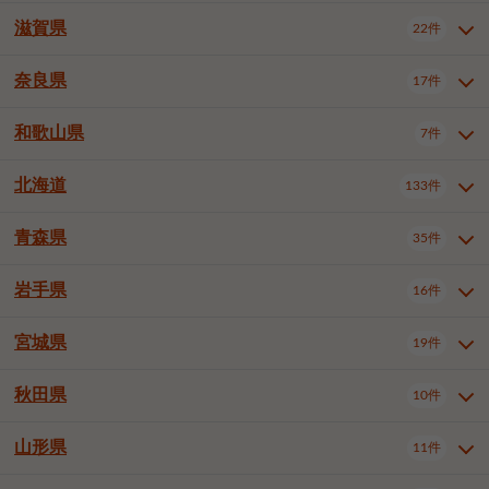
大阪市浪速区
大阪市東淀川区
4件
1件
神戸市兵庫区
神戸市長田区
2件
1件
一宮市
半田市
春日井市
3件
2件
3件
滋賀県
22件
京都府全域
京都市北区
35件
1件
大阪市生野区
大阪市阿倍野区
1件
2件
神戸市須磨区
神戸市垂水区
1件
11件
豊川市
津島市
豊田市
3件
1件
8件
京都市左京区
京都市中京区
2件
2件
奈良県
大阪市住吉区
大阪市西成区
17件
1件
1件
滋賀県全域
大津市
彦根市
22件
3件
1件
神戸市北区
神戸市中央区
4件
14件
安城市
西尾市
小牧市
5件
2件
1件
京都市下京区
京都市南区
10件
6件
大阪市鶴見区
大阪市住之江区
1件
1件
長浜市
近江八幡市
草津市
1件
2件
3件
和歌山県
神戸市西区
姫路市
尼崎市
7件
4件
7件
6件
奈良県全域
奈良市
大和高田市
稲沢市
17件
大府市
4件
知立市
1件
1件
1件
1件
京都市右京区
京都市伏見区
1件
2件
大阪市平野区
大阪市北区
2件
58件
守山市
甲賀市
湖南市
4件
2件
1件
明石市
西宮市
洲本市
6件
8件
1件
大和郡山市
橿原市
桜井市
高浜市
1件
日進市
4件
長久手市
2件
1件
2件
2件
北海道
京都市山科区
京都市西京区
133件
1件
1件
和歌山県全域
和歌山市
橋本市
7件
2件
1件
大阪市中央区
堺市堺区
13件
2件
東近江市
蒲生郡竜王町
4件
1件
芦屋市
伊丹市
豊岡市
1件
3件
1件
御所市
生駒市
香芝市
愛知郡東郷町
1件
丹羽郡扶桑町
1件
1件
6件
2件
福知山市
舞鶴市
綾部市
1件
1件
1件
御坊市
田辺市
岩出市
1件
1件
2件
堺市中区
堺市東区
堺市西区
1件
1件
2件
青森県
35件
北海道全域
札幌市中央区
133件
27件
加古川市
西脇市
宝塚市
11件
1件
2件
生駒郡斑鳩町
北葛城郡上牧町
知多郡東浦町
1件
額田郡幸田町
1件
4件
2件
宇治市
亀岡市
長岡京市
1件
2件
1件
堺市南区
堺市北区
堺市美原区
1件
2件
1件
札幌市北区
札幌市東区
19件
4件
三木市
川西市
三田市
2件
1件
1件
岩手県
16件
青森県全域
青森市
弘前市
35件
14件
7件
八幡市
2件
岸和田市
豊中市
吹田市
4件
6件
1件
札幌市白石区
札幌市豊平区
4件
8件
加西市
丹波篠山市
丹波市
1件
1件
1件
八戸市
三沢市
むつ市
9件
3件
2件
宮城県
19件
岩手県全域
盛岡市
花巻市
泉大津市
16件
高槻市
8件
守口市
1件
1件
5件
1件
札幌市西区
札幌市厚別区
17件
4件
宍粟市
加東市
たつの市
1件
2件
1件
北上市
一関市
奥州市
枚方市
2件
茨木市
1件
八尾市
4件
7件
4件
5件
秋田県
札幌市手稲区
札幌市清田区
10件
2件
5件
宮城県全域
仙台市青葉区
神崎郡福崎町
19件
揖保郡太子町
6件
1件
1件
泉佐野市
富田林市
寝屋川市
3件
2件
4件
函館市
小樽市
旭川市
4件
1件
10件
仙台市宮城野区
仙台市太白区
3件
1件
山形県
11件
秋田県全域
秋田市
大館市
10件
6件
2件
河内長野市
松原市
大東市
1件
1件
1件
釧路市
帯広市
北見市
2件
2件
4件
仙台市泉区
名取市
多賀城市
3件
1件
1件