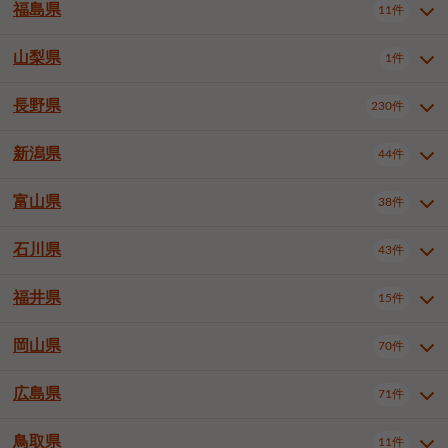
大仙市
2件
福島県
11件
和泉市
箕面市
柏原市
12件
5件
1件
山形県全域
山形市
米沢市
11件
5件
1件
岩見沢市
網走市
苫小牧市
3件
1件
3件
柴田郡大河原町
宮城郡利府町
1件
1件
羽曳野市
門真市
摂津市
2件
3件
1件
鶴岡市
新庄市
上山市
1件
1件
2件
江別市
紋別市
千歳市
3件
1件
2件
山梨県
富谷市
1件
2件
福島県全域
福島市
会津若松市
11件
3件
1件
高石市
藤井寺市
東大阪市
1件
1件
7件
天童市
1件
恵庭市
北広島市
紋別郡遠軽町
3件
1件
1件
郡山市
いわき市
5件
2件
長野県
230件
山梨県全域
中巨摩郡昭和町
1件
1件
泉南市
四條畷市
大阪狭山市
1件
2件
1件
釧路郡釧路町
厚岸郡厚岸町
1件
1件
新潟県
44件
長野県全域
長野市
松本市
230件
63件
40件
上田市
岡谷市
飯田市
19件
3件
20件
富山県
38件
新潟県全域
新潟市東区
44件
2件
諏訪市
須坂市
小諸市
5件
13件
4件
新潟市中央区
新潟市江南区
11件
3件
石川県
43件
富山県全域
富山市
高岡市
38件
27件
5件
伊那市
駒ヶ根市
中野市
6件
6件
2件
新潟市西区
長岡市
柏崎市
4件
11件
1件
砺波市
小矢部市
射水市
1件
2件
3件
福井県
大町市
飯山市
茅野市
15件
1件
5件
2件
石川県全域
金沢市
小松市
43件
22件
4件
新発田市
小千谷市
見附市
3件
1件
1件
塩尻市
佐久市
千曲市
2件
12件
4件
白山市
野々市市
4件
13件
岡山県
燕市
上越市
佐渡市
70件
3件
3件
1件
福井県全域
福井市
越前市
15件
12件
3件
安曇野市
北佐久郡軽井沢町
2件
4件
広島県
71件
岡山県全域
岡山市北区
70件
27件
諏訪郡下諏訪町
諏訪郡富士見町
1件
1件
岡山市中区
岡山市東区
6件
2件
上伊那郡箕輪町
上伊那郡宮田村
2件
1件
鳥取県
11件
広島県全域
広島市中区
71件
24件