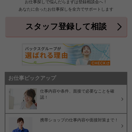
お仕事探しで悩んだらまずは登録相談会へ！
あなたに合ったお仕事探しを全力でサポートします
中頭郡北中城村
中頭郡中城村
7件
2件
中頭郡西原町
島尻郡与那原町
2件
1件
スタッフ登録して相談
島尻郡南風原町
3件
お仕事ピックアップ
仕事内容や条件、面接で必要なことを確
認！
携帯ショップの仕事内容や面接対策まで！