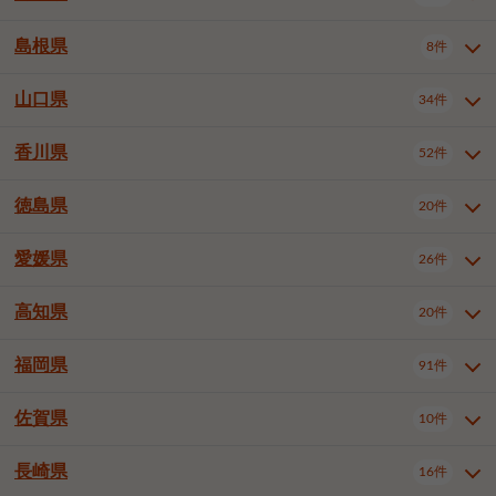
岡山市南区
倉敷市
津山市
6件
19件
7件
下伊那郡喬木村
木曽郡木曽町
1件
5件
広島市南区
広島市西区
10件
4件
島根県
8件
鳥取県全域
鳥取市
米子市
11件
2件
5件
笠岡市
総社市
瀬戸内市
1件
1件
1件
東筑摩郡麻績村
東筑摩郡山形村
1件
4件
広島市安佐南区
呉市
三原市
6件
2件
4件
倉吉市
西伯郡日吉津村
1件
3件
山口県
34件
島根県全域
松江市
出雲市
埴科郡坂城町
8件
5件
3件
1件
尾道市
福山市
東広島市
1件
12件
4件
香川県
廿日市市
安芸郡府中町
52件
1件
2件
山口県全域
下関市
宇部市
34件
7件
2件
安芸郡海田町
1件
山口市
防府市
下松市
9件
1件
6件
徳島県
20件
香川県全域
高松市
丸亀市
52件
41件
6件
岩国市
柳井市
周南市
4件
1件
1件
観音寺市
さぬき市
三豊市
1件
1件
1件
愛媛県
26件
徳島県全域
徳島市
阿南市
20件
13件
4件
山陽小野田市
3件
綾歌郡綾川町
2件
海部郡美波町
板野郡藍住町
1件
2件
高知県
20件
愛媛県全域
松山市
今治市
26件
13件
3件
宇和島市
新居浜市
西条市
1件
4件
1件
福岡県
91件
高知県全域
高知市
土佐市
20件
19件
1件
大洲市
四国中央市
東温市
1件
2件
1件
佐賀県
10件
福岡県全域
北九州市若松区
91件
2件
北九州市小倉北区
北九州市小倉南区
3件
3件
長崎県
16件
佐賀県全域
佐賀市
唐津市
10件
9件
1件