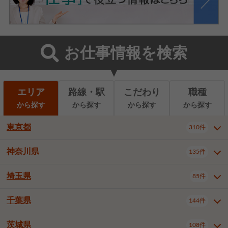
お仕事情報を検索
エリア
路線・駅
こだわり
職種
から探す
から探す
から探す
から探す
東京都
310件
神奈川県
135件
東京都全域
千代田区
310件
22件
中央区
港区
新宿区
11件
8件
27件
埼玉県
85件
神奈川県全域
横浜市西区
135件
29件
文京区
台東区
墨田区
3件
7件
9件
横浜市中区
横浜市磯子区
6件
1件
千葉県
144件
埼玉県全域
さいたま市北区
85件
2件
江東区
品川区
目黒区
6件
11件
5件
横浜市金沢区
横浜市港北区
2件
4件
さいたま市大宮区
さいたま市見沼区
10件
2件
茨城県
大田区
世田谷区
渋谷区
108件
4件
9件
22件
千葉県全域
千葉市中央区
144件
17件