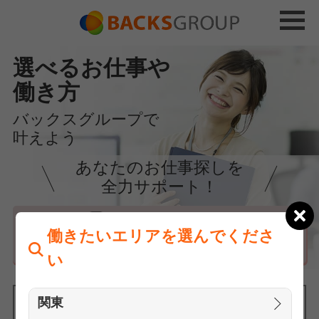
選べるお仕事や
働き方
バックスグループで
叶えよう
あなたのお仕事探しを
全力サポート！
はじめての方へ
働きたいエリアを選んでくださ
まずは相談
い
関東
働きたいエリアを選んでください