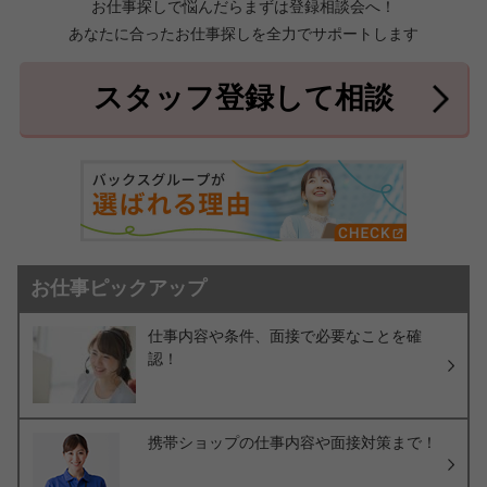
お仕事探しで悩んだらまずは登録相談会へ！
あなたに合ったお仕事探しを全力でサポートします
中頭郡北中城村
中頭郡中城村
7件
2件
中頭郡西原町
島尻郡与那原町
2件
1件
スタッフ登録して相談
島尻郡南風原町
3件
お仕事ピックアップ
仕事内容や条件、面接で必要なことを確
認！
携帯ショップの仕事内容や面接対策まで！