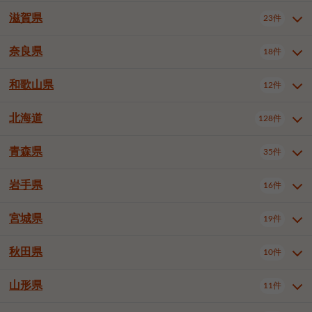
大阪市浪速区
大阪市生野区
5件
1件
神戸市兵庫区
神戸市長田区
3件
1件
一宮市
半田市
春日井市
3件
2件
3件
滋賀県
23件
京都府全域
京都市北区
31件
1件
大阪市城東区
大阪市阿倍野区
1件
2件
神戸市須磨区
神戸市垂水区
1件
9件
豊川市
津島市
豊田市
3件
1件
8件
京都市左京区
京都市中京区
2件
1件
奈良県
大阪市住吉区
大阪市西成区
18件
1件
1件
滋賀県全域
大津市
彦根市
23件
3件
1件
神戸市北区
神戸市中央区
4件
12件
安城市
西尾市
小牧市
5件
2件
1件
京都市下京区
京都市南区
10件
6件
大阪市住之江区
大阪市平野区
1件
1件
長浜市
近江八幡市
草津市
1件
1件
5件
和歌山県
神戸市西区
姫路市
尼崎市
12件
4件
6件
3件
奈良県全域
奈良市
大和高田市
稲沢市
18件
大府市
4件
知立市
1件
1件
1件
1件
京都市右京区
京都市伏見区
1件
2件
大阪市北区
大阪市中央区
59件
12件
守山市
甲賀市
湖南市
3件
2件
1件
明石市
西宮市
芦屋市
4件
7件
1件
大和郡山市
橿原市
桜井市
高浜市
1件
日進市
4件
長久手市
2件
1件
2件
2件
北海道
京都市山科区
京都市西京区
128件
1件
1件
和歌山県全域
和歌山市
海南市
12件
5件
1件
堺市堺区
堺市中区
堺市東区
1件
1件
2件
高島市
東近江市
蒲生郡竜王町
1件
4件
1件
伊丹市
加古川市
西脇市
3件
9件
1件
御所市
生駒市
香芝市
愛知郡東郷町
1件
丹羽郡扶桑町
2件
1件
6件
2件
宇治市
亀岡市
長岡京市
1件
2件
1件
橋本市
有田市
御坊市
1件
1件
1件
堺市西区
堺市北区
堺市美原区
2件
2件
1件
青森県
35件
北海道全域
札幌市中央区
128件
23件
宝塚市
三木市
川西市
2件
2件
1件
生駒郡斑鳩町
北葛城郡上牧町
知多郡東浦町
1件
額田郡幸田町
1件
4件
2件
八幡市
2件
岩出市
3件
岸和田市
豊中市
吹田市
4件
5件
1件
札幌市北区
札幌市東区
19件
4件
三田市
加西市
丹波篠山市
1件
1件
1件
岩手県
16件
青森県全域
青森市
弘前市
35件
14件
7件
泉大津市
高槻市
守口市
1件
5件
1件
札幌市白石区
札幌市豊平区
4件
8件
加東市
たつの市
神崎郡福崎町
2件
1件
1件
八戸市
三沢市
むつ市
9件
3件
2件
宮城県
19件
岩手県全域
盛岡市
花巻市
枚方市
16件
茨木市
8件
八尾市
1件
5件
4件
3件
札幌市西区
札幌市厚別区
16件
4件
揖保郡太子町
1件
北上市
一関市
奥州市
泉佐野市
2件
富田林市
1件
寝屋川市
4件
3件
2件
4件
秋田県
札幌市手稲区
札幌市清田区
10件
2件
5件
宮城県全域
仙台市青葉区
19件
6件
河内長野市
松原市
大東市
1件
1件
1件
函館市
小樽市
旭川市
4件
1件
10件
仙台市宮城野区
仙台市太白区
3件
1件
山形県
11件
秋田県全域
秋田市
大館市
10件
6件
2件
和泉市
箕面市
柏原市
11件
5件
1件
釧路市
帯広市
北見市
2件
2件
4件
仙台市泉区
名取市
多賀城市
3件
1件
1件