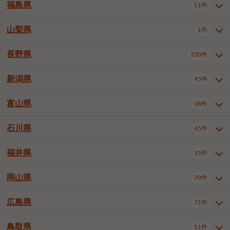
大仙市
2件
福島県
11件
羽曳野市
門真市
摂津市
2件
3件
1件
山形県全域
山形市
米沢市
11件
5件
1件
岩見沢市
網走市
苫小牧市
3件
1件
3件
柴田郡大河原町
宮城郡利府町
1件
1件
高石市
藤井寺市
東大阪市
1件
1件
7件
鶴岡市
新庄市
上山市
1件
1件
2件
江別市
紋別市
千歳市
3件
1件
2件
山梨県
富谷市
1件
2件
福島県全域
福島市
会津若松市
11件
3件
1件
泉南市
四條畷市
大阪狭山市
2件
2件
1件
天童市
1件
恵庭市
北広島市
紋別郡遠軽町
3件
1件
1件
郡山市
いわき市
5件
2件
長野県
230件
山梨県全域
中巨摩郡昭和町
1件
1件
釧路郡釧路町
厚岸郡厚岸町
1件
1件
新潟県
45件
長野県全域
長野市
松本市
230件
63件
40件
上田市
岡谷市
飯田市
19件
3件
20件
富山県
38件
新潟県全域
新潟市東区
45件
2件
諏訪市
須坂市
小諸市
5件
13件
4件
新潟市中央区
新潟市江南区
12件
3件
石川県
45件
富山県全域
富山市
高岡市
38件
27件
5件
伊那市
駒ヶ根市
中野市
6件
6件
2件
新潟市西区
長岡市
柏崎市
4件
11件
1件
砺波市
小矢部市
射水市
1件
2件
3件
福井県
大町市
飯山市
茅野市
15件
1件
5件
2件
石川県全域
金沢市
小松市
45件
22件
4件
新発田市
小千谷市
見附市
3件
1件
1件
塩尻市
佐久市
千曲市
2件
12件
4件
白山市
野々市市
6件
13件
岡山県
燕市
上越市
佐渡市
70件
3件
3件
1件
福井県全域
福井市
越前市
15件
12件
3件
安曇野市
北佐久郡軽井沢町
2件
4件
広島県
71件
岡山県全域
岡山市北区
70件
27件
諏訪郡下諏訪町
諏訪郡富士見町
1件
1件
岡山市中区
岡山市東区
6件
2件
上伊那郡箕輪町
上伊那郡宮田村
2件
1件
鳥取県
11件
広島県全域
広島市中区
71件
24件