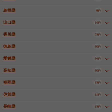
岡山市南区
倉敷市
津山市
6件
19件
7件
下伊那郡喬木村
木曽郡木曽町
1件
5件
広島市南区
広島市西区
10件
4件
島根県
8件
鳥取県全域
鳥取市
米子市
11件
2件
5件
笠岡市
総社市
瀬戸内市
1件
1件
1件
東筑摩郡麻績村
東筑摩郡山形村
1件
4件
広島市安佐南区
呉市
三原市
6件
2件
4件
倉吉市
西伯郡日吉津村
1件
3件
山口県
34件
島根県全域
松江市
出雲市
埴科郡坂城町
8件
5件
3件
1件
尾道市
福山市
東広島市
1件
12件
4件
香川県
廿日市市
安芸郡府中町
53件
1件
2件
山口県全域
下関市
宇部市
34件
7件
2件
安芸郡海田町
1件
山口市
防府市
下松市
9件
1件
6件
徳島県
20件
香川県全域
高松市
丸亀市
53件
42件
6件
岩国市
柳井市
周南市
4件
1件
1件
観音寺市
さぬき市
三豊市
1件
1件
1件
愛媛県
26件
徳島県全域
徳島市
阿南市
20件
13件
4件
山陽小野田市
3件
綾歌郡綾川町
2件
海部郡美波町
板野郡藍住町
1件
2件
高知県
20件
愛媛県全域
松山市
今治市
26件
13件
3件
宇和島市
新居浜市
西条市
1件
4件
1件
福岡県
83件
高知県全域
高知市
土佐市
20件
19件
1件
大洲市
四国中央市
東温市
1件
2件
1件
佐賀県
11件
福岡県全域
北九州市若松区
83件
1件
北九州市小倉北区
北九州市小倉南区
3件
3件
長崎県
13件
佐賀県全域
佐賀市
唐津市
11件
9件
1件