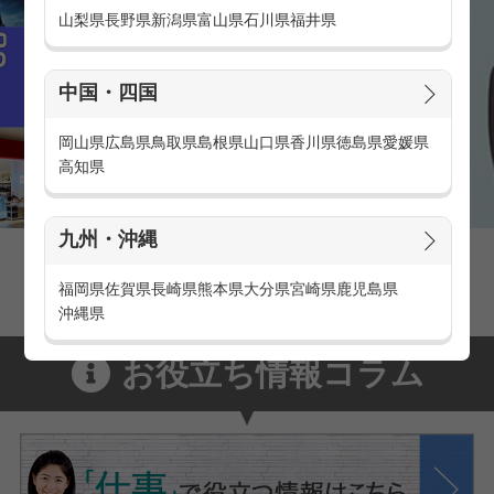
山梨県
長野県
新潟県
富山県
石川県
福井県
中国・四国
岡山県
広島県
鳥取県
島根県
山口県
香川県
徳島県
愛媛県
高知県
九州・沖縄
家電量販店の派遣・バイト求人
家電量販店で働くメリットをご紹介！
福岡県
佐賀県
長崎県
熊本県
大分県
宮崎県
鹿児島県
沖縄県
お役立ち情報コラム