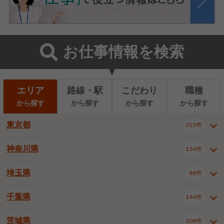
お仕事情報を検索
エリア
路線・駅
こだわり
職種
から探す
から探す
から探す
から探す
東京都
315件
神奈川県
134件
東京都全域
千代田区
中央区
315件
22件
9件
港区
新宿区
文京区
8件
26件
2件
埼玉県
88件
神奈川県全域
横浜市西区
134件
28件
台東区
墨田区
江東区
8件
9件
7件
横浜市中区
横浜市磯子区
6件
1件
千葉県
144件
埼玉県全域
さいたま市北区
88件
3件
品川区
目黒区
大田区
12件
5件
5件
横浜市金沢区
横浜市港北区
2件
4件
さいたま市大宮区
さいたま市見沼区
10件
2件
茨城県
世田谷区
渋谷区
中野区
108件
9件
22件
2件
千葉県全域
千葉市中央区
144件
17件