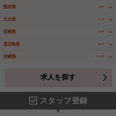
北九州市八幡東区
北九州市八幡西区
3件
3件
武雄市
1件
熊本県
25件
長崎県全域
長崎市
佐世保市
13件
3件
5件
福岡市東区
福岡市博多区
4件
16件
島原市
諫早市
大村市
1件
1件
1件
大分県
福岡市中央区
福岡市西区
21件
8件
3件
熊本県全域
熊本市中央区
25件
7件
西彼杵郡時津町
2件
福岡市城南区
福岡市早良区
1件
2件
熊本市西区
熊本市南区
1件
2件
宮崎県
26件
大分県全域
大分市
別府市
21件
17件
1件
大牟田市
久留米市
直方市
2件
7件
1件
熊本市北区
八代市
人吉市
1件
2件
1件
中津市
3件
鹿児島県
46件
宮崎県全域
宮崎市
都城市
26件
14件
9件
飯塚市
田川市
八女市
1件
1件
1件
荒尾市
宇土市
宇城市
2件
1件
1件
延岡市
日南市
日向市
1件
1件
1件
行橋市
小郡市
筑紫野市
2件
3件
3件
沖縄県
合志市
菊池郡菊陽町
141件
1件
4件
鹿児島県全域
鹿児島市
46件
25件
春日市
大野城市
宗像市
3件
1件
1件
上益城郡御船町
2件
鹿屋市
阿久根市
出水市
6件
1件
3件
沖縄県全域
那覇市
宜野湾市
141件
32件
7件
太宰府市
福津市
糟屋郡志免町
1件
1件
3件
求人を探す
薩摩川内市
日置市
曽於市
4件
1件
1件
石垣市
浦添市
名護市
2件
24件
6件
糟屋郡新宮町
糟屋郡久山町
2件
2件
霧島市
南さつま市
姶良市
3件
1件
1件
糸満市
沖縄市
豊見城市
3件
8件
9件
那珂川市
1件
うるま市
宮古島市
南城市
18件
2件
3件
スタッフ登録
国頭郡本部町
国頭郡金武町
1件
2件
中頭郡読谷村
中頭郡北谷町
3件
6件