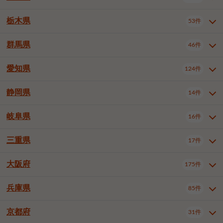
横浜市戸塚区
横浜市港南区
2件
6件
さいたま市浦和区
さいたま市緑区
3件
1件
杉並区
豊島区
北区
12件
61件
4件
千葉市花見川区
千葉市稲毛区
4件
3件
栃木県
横浜市旭区
横浜市泉区
53件
4件
2件
茨城県全域
水戸市
日立市
108件
25件
6件
川越市
熊谷市
川口市
6件
1件
7件
荒川区
板橋区
練馬区
1件
3件
5件
千葉市若葉区
千葉市緑区
2件
2件
横浜市青葉区
横浜市都筑区
4件
7件
土浦市
古河市
石岡市
5件
3件
4件
群馬県
所沢市
飯能市
本庄市
46件
5件
1件
2件
栃木県全域
宇都宮市
足利市
53件
27件
2件
足立区
葛飾区
江戸川区
11件
6件
4件
千葉市美浜区
市川市
船橋市
9件
9件
8件
川崎市川崎区
川崎市幸区
8件
8件
龍ケ崎市
常陸太田市
北茨城市
1件
2件
1件
東松山市
春日部市
狭山市
3件
7件
2件
佐野市
日光市
小山市
6件
1件
5件
八王子市
立川市
武蔵野市
8件
16件
7件
愛知県
木更津市
松戸市
野田市
124件
7件
8件
4件
群馬県全域
前橋市
高崎市
46件
7件
17件
川崎市中原区
川崎市高津区
1件
1件
笠間市
取手市
牛久市
1件
2件
6件
羽生市
鴻巣市
深谷市
3件
2件
1件
真岡市
大田原市
那須塩原市
1件
3件
3件
三鷹市
青梅市
1件
2件
茂原市
成田市
佐倉市
5件
5件
1件
桐生市
伊勢崎市
太田市
1件
6件
7件
川崎市宮前区
川崎市麻生区
1件
1件
静岡県
つくば市
ひたちなか市
14件
17件
10件
愛知県全域
名古屋市千種区
124件
1件
上尾市
越谷市
蕨市
2件
5件
1件
さくら市
下野市
1件
1件
府中市（東京都）
昭島市
2件
2件
旭市
習志野市
柏市
1件
5件
15件
館林市
みどり市
1件
4件
相模原市緑区
相模原市南区
2件
2件
鹿嶋市
守谷市
那珂市
1件
4件
2件
名古屋市東区
名古屋市西区
1件
7件
戸田市
入間市
朝霞市
3件
3件
1件
岐阜県
河内郡上三川町
下都賀郡壬生町
16件
2件
1件
静岡県全域
静岡市葵区
調布市
14件
町田市
小平市
3件
5件
9件
1件
市原市
流山市
八千代市
7件
6件
1件
北群馬郡吉岡町
邑楽郡千代田町
2件
1件
横須賀市
平塚市
鎌倉市
3件
13件
3件
稲敷市
神栖市
鉾田市
1件
10件
2件
名古屋市中村区
名古屋市中区
23件
3件
志木市
久喜市
富士見市
1件
3件
2件
静岡市駿河区
富士市
藤枝市
国分寺市
3件
清瀬市
1件
東久留米市
1件
2件
2件
1件
鴨川市
鎌ケ谷市
君津市
2件
1件
1件
三重県
17件
岐阜県全域
岐阜市
大垣市
藤沢市
16件
茅ヶ崎市
4件
秦野市
4件
13件
2件
1件
つくばみらい市
小美玉市
3件
1件
名古屋市昭和区
名古屋市瑞穂区
1件
1件
三郷市
蓮田市
坂戸市
3件
1件
2件
駿東郡清水町
浜松市中央区
多摩市
1件
稲城市
5件
1件
3件
浦安市
四街道市
印西市
3件
1件
9件
高山市
多治見市
羽島市
厚木市
1件
大和市
1件
伊勢原市
1件
2件
2件
2件
稲敷郡阿見町
1件
大阪府
名古屋市中川区
名古屋市港区
175件
1件
4件
三重県全域
津市
四日市市
幸手市
17件
児玉郡上里町
3件
2件
1件
1件
白井市
富里市
山武市
2件
2件
2件
土岐市
各務原市
可児市
海老名市
1件
座間市
1件
1件
1件
2件
名古屋市南区
名古屋市守山区
2件
1件
桑名市
鈴鹿市
員弁郡東員町
3件
6件
1件
兵庫県
85件
大阪府全域
大阪市西区
いすみ市
175件
長生郡長生村
2件
1件
1件
本巣市
本巣郡北方町
1件
1件
名古屋市緑区
名古屋市名東区
5件
1件
多気郡明和町
2件
大阪市港区
大阪市天王寺区
1件
1件
京都府
31件
兵庫県全域
神戸市東灘区
85件
4件
名古屋市天白区
豊橋市
岡崎市
1件
6件
16件