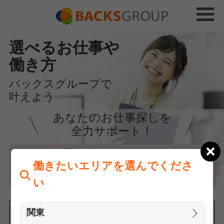
選べるお仕事や
働き方
バックスグループで
叶えよう
あなたのお仕事探しを
全力サポート！
はじめての方へ
働きたいエリアを選んでくださ
まずは相談
い
関東
働きたいエリアを選んでください