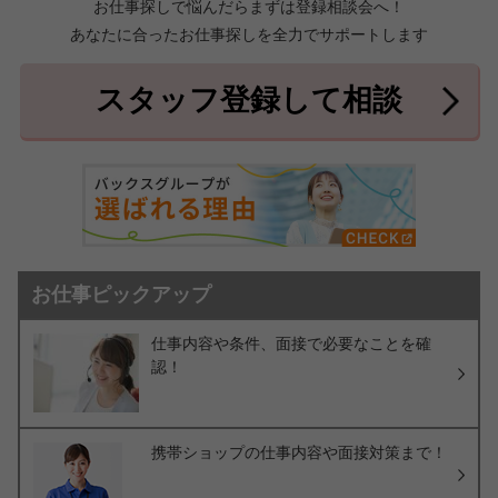
お仕事探しで悩んだらまずは登録相談会へ！
あなたに合ったお仕事探しを全力でサポートします
中頭郡北中城村
中頭郡中城村
7件
2件
中頭郡西原町
島尻郡与那原町
2件
1件
スタッフ登録して相談
島尻郡南風原町
3件
お仕事ピックアップ
仕事内容や条件、面接で必要なことを確
認！
携帯ショップの仕事内容や面接対策まで！