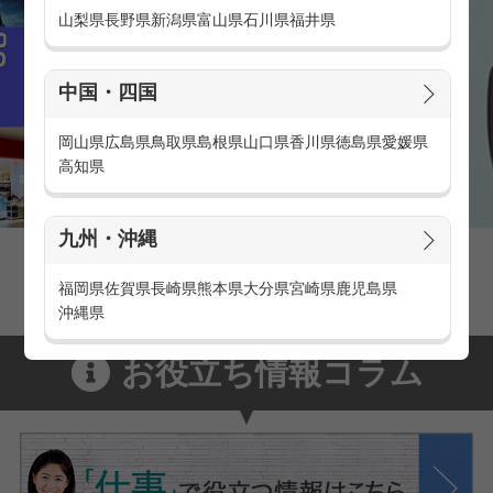
山梨県
長野県
新潟県
富山県
石川県
福井県
中国・四国
岡山県
広島県
鳥取県
島根県
山口県
香川県
徳島県
愛媛県
高知県
九州・沖縄
家電量販店の派遣・バイト求人
家電量販店で働くメリットをご紹介！
福岡県
佐賀県
長崎県
熊本県
大分県
宮崎県
鹿児島県
沖縄県
お役立ち情報コラム