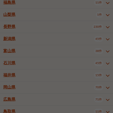
大仙市
2件
福島県
11件
和泉市
箕面市
柏原市
12件
5件
1件
山形県全域
山形市
米沢市
11件
5件
1件
岩見沢市
網走市
苫小牧市
3件
1件
3件
柴田郡大河原町
宮城郡利府町
1件
1件
羽曳野市
門真市
摂津市
2件
3件
1件
鶴岡市
新庄市
上山市
1件
1件
2件
江別市
紋別市
千歳市
3件
1件
2件
山梨県
富谷市
1件
2件
福島県全域
福島市
会津若松市
11件
3件
1件
高石市
藤井寺市
東大阪市
1件
1件
7件
天童市
1件
恵庭市
北広島市
紋別郡遠軽町
3件
1件
1件
郡山市
いわき市
5件
2件
長野県
230件
山梨県全域
中巨摩郡昭和町
1件
1件
泉南市
四條畷市
大阪狭山市
1件
2件
1件
釧路郡釧路町
厚岸郡厚岸町
1件
1件
新潟県
45件
長野県全域
長野市
松本市
230件
63件
40件
上田市
岡谷市
飯田市
19件
3件
20件
富山県
38件
新潟県全域
新潟市東区
45件
2件
諏訪市
須坂市
小諸市
5件
13件
4件
新潟市中央区
新潟市江南区
12件
3件
石川県
45件
富山県全域
富山市
高岡市
38件
27件
5件
伊那市
駒ヶ根市
中野市
6件
6件
2件
新潟市西区
長岡市
柏崎市
4件
11件
1件
砺波市
小矢部市
射水市
1件
2件
3件
福井県
大町市
飯山市
茅野市
15件
1件
5件
2件
石川県全域
金沢市
小松市
45件
22件
4件
新発田市
小千谷市
見附市
3件
1件
1件
塩尻市
佐久市
千曲市
2件
12件
4件
白山市
野々市市
6件
13件
岡山県
燕市
上越市
佐渡市
70件
3件
3件
1件
福井県全域
福井市
越前市
15件
12件
3件
安曇野市
北佐久郡軽井沢町
2件
4件
広島県
71件
岡山県全域
岡山市北区
70件
27件
諏訪郡下諏訪町
諏訪郡富士見町
1件
1件
岡山市中区
岡山市東区
6件
2件
上伊那郡箕輪町
上伊那郡宮田村
2件
1件
鳥取県
11件
広島県全域
広島市中区
71件
24件