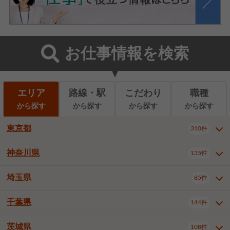
お仕事情報を検索
エリア
路線・駅
こだわり
職種
から探す
から探す
から探す
から探す
東京都
310件
神奈川県
135件
東京都全域
千代田区
310件
22件
中央区
港区
新宿区
11件
8件
27件
埼玉県
85件
神奈川県全域
横浜市西区
135件
29件
文京区
台東区
墨田区
3件
7件
9件
横浜市中区
横浜市磯子区
6件
1件
千葉県
144件
埼玉県全域
さいたま市北区
85件
2件
江東区
品川区
目黒区
6件
11件
5件
横浜市金沢区
横浜市港北区
2件
4件
さいたま市大宮区
さいたま市見沼区
10件
2件
茨城県
大田区
世田谷区
渋谷区
108件
4件
9件
22件
千葉県全域
千葉市中央区
144件
17件