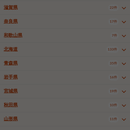
大阪市浪速区
大阪市東淀川区
4件
1件
神戸市兵庫区
神戸市長田区
2件
1件
一宮市
半田市
春日井市
3件
2件
3件
滋賀県
22件
京都府全域
京都市北区
35件
1件
大阪市生野区
大阪市阿倍野区
1件
2件
神戸市須磨区
神戸市垂水区
1件
11件
豊川市
津島市
豊田市
3件
1件
8件
京都市左京区
京都市中京区
2件
2件
奈良県
大阪市住吉区
大阪市西成区
17件
1件
1件
滋賀県全域
大津市
彦根市
22件
3件
1件
神戸市北区
神戸市中央区
4件
14件
安城市
西尾市
小牧市
5件
2件
1件
京都市下京区
京都市南区
10件
6件
大阪市鶴見区
大阪市住之江区
1件
1件
長浜市
近江八幡市
草津市
1件
2件
3件
和歌山県
神戸市西区
姫路市
尼崎市
7件
4件
7件
6件
奈良県全域
奈良市
大和高田市
稲沢市
17件
大府市
4件
知立市
1件
1件
1件
1件
京都市右京区
京都市伏見区
1件
2件
大阪市平野区
大阪市北区
2件
58件
守山市
甲賀市
湖南市
4件
2件
1件
明石市
西宮市
洲本市
6件
8件
1件
大和郡山市
橿原市
桜井市
高浜市
1件
日進市
4件
長久手市
2件
1件
2件
2件
北海道
京都市山科区
京都市西京区
133件
1件
1件
和歌山県全域
和歌山市
橋本市
7件
2件
1件
大阪市中央区
堺市堺区
13件
2件
東近江市
蒲生郡竜王町
4件
1件
芦屋市
伊丹市
豊岡市
1件
3件
1件
御所市
生駒市
香芝市
愛知郡東郷町
1件
丹羽郡扶桑町
1件
1件
6件
2件
福知山市
舞鶴市
綾部市
1件
1件
1件
御坊市
田辺市
岩出市
1件
1件
2件
堺市中区
堺市東区
堺市西区
1件
1件
2件
青森県
35件
北海道全域
札幌市中央区
133件
27件
加古川市
西脇市
宝塚市
11件
1件
2件
生駒郡斑鳩町
北葛城郡上牧町
知多郡東浦町
1件
額田郡幸田町
1件
4件
2件
宇治市
亀岡市
長岡京市
1件
2件
1件
堺市南区
堺市北区
堺市美原区
1件
2件
1件
札幌市北区
札幌市東区
19件
4件
三木市
川西市
三田市
2件
1件
1件
岩手県
16件
青森県全域
青森市
弘前市
35件
14件
7件
八幡市
2件
岸和田市
豊中市
吹田市
4件
6件
1件
札幌市白石区
札幌市豊平区
4件
8件
加西市
丹波篠山市
丹波市
1件
1件
1件
八戸市
三沢市
むつ市
9件
3件
2件
宮城県
19件
岩手県全域
盛岡市
花巻市
泉大津市
16件
高槻市
8件
守口市
1件
1件
5件
1件
札幌市西区
札幌市厚別区
17件
4件
宍粟市
加東市
たつの市
1件
2件
1件
北上市
一関市
奥州市
枚方市
2件
茨木市
1件
八尾市
4件
7件
4件
5件
秋田県
札幌市手稲区
札幌市清田区
10件
2件
5件
宮城県全域
仙台市青葉区
神崎郡福崎町
19件
揖保郡太子町
6件
1件
1件
泉佐野市
富田林市
寝屋川市
3件
2件
4件
函館市
小樽市
旭川市
4件
1件
10件
仙台市宮城野区
仙台市太白区
3件
1件
山形県
11件
秋田県全域
秋田市
大館市
10件
6件
2件
河内長野市
松原市
大東市
1件
1件
1件
釧路市
帯広市
北見市
2件
2件
4件
仙台市泉区
名取市
多賀城市
3件
1件
1件