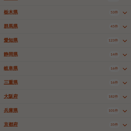
横浜市戸塚区
横浜市港南区
2件
6件
さいたま市浦和区
さいたま市緑区
3件
1件
中野区
杉並区
豊島区
2件
13件
61件
千葉市花見川区
千葉市稲毛区
4件
3件
栃木県
横浜市旭区
横浜市泉区
53件
4件
2件
茨城県全域
水戸市
日立市
108件
25件
6件
川越市
熊谷市
川口市
6件
1件
6件
北区
荒川区
板橋区
3件
1件
3件
千葉市若葉区
千葉市緑区
2件
2件
横浜市青葉区
横浜市都筑区
4件
7件
土浦市
古河市
石岡市
5件
3件
4件
群馬県
所沢市
飯能市
本庄市
45件
5件
1件
2件
栃木県全域
宇都宮市
足利市
53件
27件
2件
練馬区
足立区
葛飾区
5件
11件
5件
千葉市美浜区
市川市
船橋市
9件
9件
8件
川崎市川崎区
川崎市幸区
8件
8件
龍ケ崎市
常陸太田市
北茨城市
1件
2件
1件
東松山市
春日部市
狭山市
3件
7件
2件
佐野市
日光市
小山市
6件
1件
5件
江戸川区
八王子市
立川市
4件
8件
16件
愛知県
木更津市
松戸市
野田市
123件
7件
8件
4件
群馬県全域
前橋市
高崎市
45件
7件
16件
川崎市中原区
川崎市高津区
1件
1件
笠間市
取手市
牛久市
1件
2件
6件
羽生市
鴻巣市
深谷市
3件
2件
1件
真岡市
大田原市
那須塩原市
1件
3件
3件
武蔵野市
三鷹市
青梅市
7件
1件
1件
茂原市
成田市
佐倉市
5件
5件
1件
桐生市
伊勢崎市
太田市
1件
6件
7件
川崎市宮前区
川崎市麻生区
1件
1件
静岡県
つくば市
ひたちなか市
14件
17件
10件
愛知県全域
名古屋市千種区
123件
1件
上尾市
越谷市
蕨市
2件
5件
1件
さくら市
下野市
1件
1件
府中市（東京都）
昭島市
2件
2件
旭市
習志野市
柏市
1件
5件
15件
館林市
みどり市
1件
4件
相模原市緑区
相模原市南区
2件
2件
鹿嶋市
守谷市
那珂市
1件
4件
2件
名古屋市東区
名古屋市西区
1件
7件
戸田市
入間市
朝霞市
2件
3件
1件
岐阜県
河内郡上三川町
下都賀郡壬生町
16件
2件
1件
静岡県全域
静岡市葵区
調布市
14件
町田市
国分寺市
3件
4件
9件
2件
市原市
流山市
八千代市
7件
6件
1件
北群馬郡吉岡町
邑楽郡千代田町
2件
1件
横須賀市
平塚市
鎌倉市
3件
13件
3件
稲敷市
神栖市
鉾田市
1件
10件
2件
名古屋市中村区
名古屋市中区
22件
3件
志木市
久喜市
富士見市
1件
3件
2件
静岡市駿河区
富士市
藤枝市
清瀬市
3件
東久留米市
1件
多摩市
1件
2件
1件
1件
鴨川市
鎌ケ谷市
君津市
2件
1件
1件
三重県
16件
岐阜県全域
岐阜市
大垣市
藤沢市
16件
茅ヶ崎市
4件
秦野市
4件
13件
2件
1件
つくばみらい市
小美玉市
3件
1件
名古屋市昭和区
名古屋市瑞穂区
1件
1件
三郷市
蓮田市
坂戸市
3件
1件
2件
駿東郡清水町
浜松市中央区
稲城市
1件
5件
2件
浦安市
四街道市
印西市
3件
1件
9件
高山市
多治見市
羽島市
厚木市
1件
大和市
1件
伊勢原市
1件
2件
2件
2件
稲敷郡阿見町
1件
大阪府
名古屋市中川区
名古屋市港区
182件
1件
4件
三重県全域
津市
四日市市
幸手市
16件
児玉郡上里町
3件
2件
1件
1件
白井市
富里市
山武市
2件
2件
2件
土岐市
各務原市
可児市
海老名市
1件
座間市
1件
1件
1件
2件
名古屋市南区
名古屋市守山区
2件
1件
桑名市
鈴鹿市
員弁郡東員町
2件
6件
1件
兵庫県
101件
大阪府全域
大阪市西区
いすみ市
182件
長生郡長生村
2件
1件
1件
本巣市
本巣郡北方町
1件
1件
名古屋市緑区
名古屋市名東区
5件
1件
多気郡明和町
2件
大阪市港区
大阪市天王寺区
1件
1件
京都府
35件
兵庫県全域
神戸市東灘区
101件
4件
名古屋市天白区
豊橋市
岡崎市
1件
6件
16件