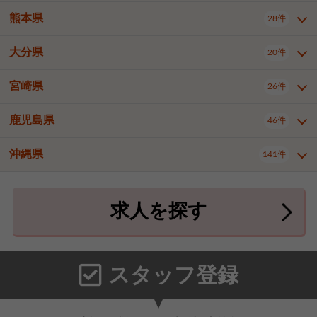
北九州市八幡東区
北九州市八幡西区
3件
3件
熊本県
28件
長崎県全域
長崎市
佐世保市
16件
4件
6件
福岡市東区
福岡市博多区
4件
17件
島原市
諫早市
大村市
1件
2件
1件
大分県
福岡市中央区
福岡市西区
20件
9件
3件
熊本県全域
熊本市中央区
28件
7件
西彼杵郡時津町
2件
福岡市城南区
福岡市早良区
1件
2件
熊本市西区
熊本市南区
1件
2件
宮崎県
26件
大分県全域
大分市
別府市
20件
16件
1件
大牟田市
久留米市
直方市
2件
6件
1件
熊本市北区
八代市
人吉市
1件
1件
2件
中津市
3件
鹿児島県
46件
宮崎県全域
宮崎市
都城市
26件
14件
9件
飯塚市
田川市
八女市
1件
3件
1件
荒尾市
山鹿市
菊池市
2件
1件
1件
延岡市
日南市
日向市
1件
1件
1件
行橋市
中間市
小郡市
2件
1件
3件
沖縄県
宇土市
宇城市
天草市
141件
1件
1件
1件
鹿児島県全域
鹿児島市
46件
25件
筑紫野市
春日市
大野城市
3件
4件
1件
合志市
菊池郡菊陽町
1件
4件
鹿屋市
阿久根市
出水市
6件
1件
3件
沖縄県全域
那覇市
宜野湾市
141件
32件
7件
宗像市
太宰府市
福津市
1件
1件
1件
上益城郡御船町
2件
求人を探す
薩摩川内市
日置市
曽於市
4件
1件
1件
石垣市
浦添市
名護市
2件
24件
6件
糟屋郡志免町
糟屋郡新宮町
4件
2件
霧島市
南さつま市
姶良市
3件
1件
1件
糸満市
沖縄市
豊見城市
3件
8件
9件
糟屋郡久山町
那珂川市
3件
1件
うるま市
宮古島市
南城市
18件
2件
3件
スタッフ登録
国頭郡本部町
国頭郡金武町
1件
2件
中頭郡読谷村
中頭郡北谷町
3件
6件