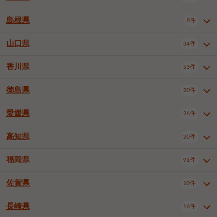
岡山市南区
倉敷市
津山市
6件
19件
7件
下伊那郡喬木村
木曽郡木曽町
1件
5件
広島市南区
広島市西区
10件
4件
島根県
8件
鳥取県全域
鳥取市
米子市
11件
2件
5件
笠岡市
総社市
瀬戸内市
1件
1件
1件
東筑摩郡麻績村
東筑摩郡山形村
1件
4件
広島市安佐南区
呉市
三原市
6件
2件
4件
倉吉市
西伯郡日吉津村
1件
3件
山口県
34件
島根県全域
松江市
出雲市
埴科郡坂城町
8件
5件
3件
1件
尾道市
福山市
東広島市
1件
12件
4件
香川県
廿日市市
安芸郡府中町
53件
1件
2件
山口県全域
下関市
宇部市
34件
7件
2件
安芸郡海田町
1件
山口市
防府市
下松市
9件
1件
6件
徳島県
20件
香川県全域
高松市
丸亀市
53件
42件
6件
岩国市
柳井市
周南市
4件
1件
1件
観音寺市
さぬき市
三豊市
1件
1件
1件
愛媛県
26件
徳島県全域
徳島市
阿南市
20件
13件
4件
山陽小野田市
3件
綾歌郡綾川町
2件
海部郡美波町
板野郡藍住町
1件
2件
高知県
20件
愛媛県全域
松山市
今治市
26件
13件
3件
宇和島市
新居浜市
西条市
1件
4件
1件
福岡県
91件
高知県全域
高知市
土佐市
20件
19件
1件
大洲市
四国中央市
東温市
1件
2件
1件
佐賀県
10件
福岡県全域
北九州市若松区
91件
2件
北九州市小倉北区
北九州市小倉南区
3件
3件
長崎県
16件
佐賀県全域
佐賀市
唐津市
10件
9件
1件