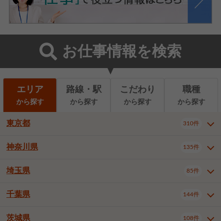
お仕事情報を検索
エリア
路線・駅
こだわり
職種
から探す
から探す
から探す
から探す
東京都
310件
神奈川県
135件
東京都全域
千代田区
310件
22件
中央区
港区
新宿区
11件
8件
27件
埼玉県
85件
神奈川県全域
横浜市西区
135件
29件
文京区
台東区
墨田区
3件
7件
9件
横浜市中区
横浜市磯子区
6件
1件
千葉県
144件
埼玉県全域
さいたま市北区
85件
2件
江東区
品川区
目黒区
6件
11件
5件
横浜市金沢区
横浜市港北区
2件
4件
さいたま市大宮区
さいたま市見沼区
10件
2件
茨城県
大田区
世田谷区
渋谷区
108件
4件
9件
22件
千葉県全域
千葉市中央区
144件
17件