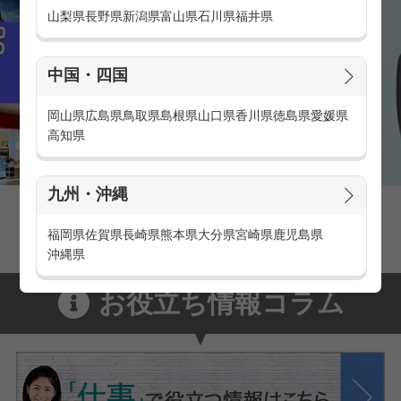
山梨県
長野県
新潟県
富山県
石川県
福井県
中国・四国
岡山県
広島県
鳥取県
島根県
山口県
香川県
徳島県
愛媛県
高知県
九州・沖縄
家電量販店の派遣・バイト求人
家電量販店で働くメリットをご紹介！
福岡県
佐賀県
長崎県
熊本県
大分県
宮崎県
鹿児島県
沖縄県
お役立ち情報コラム