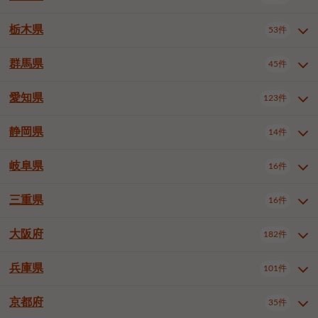
横浜市戸塚区
横浜市港南区
2件
6件
さいたま市浦和区
さいたま市緑区
3件
1件
中野区
杉並区
豊島区
2件
13件
61件
千葉市花見川区
千葉市稲毛区
4件
3件
栃木県
横浜市旭区
横浜市泉区
53件
4件
2件
茨城県全域
水戸市
日立市
108件
25件
6件
川越市
熊谷市
川口市
6件
1件
6件
北区
荒川区
板橋区
3件
1件
3件
千葉市若葉区
千葉市緑区
2件
2件
横浜市青葉区
横浜市都筑区
4件
7件
土浦市
古河市
石岡市
5件
3件
4件
群馬県
所沢市
飯能市
本庄市
45件
5件
1件
2件
栃木県全域
宇都宮市
足利市
53件
27件
2件
練馬区
足立区
葛飾区
5件
11件
5件
千葉市美浜区
市川市
船橋市
9件
9件
8件
川崎市川崎区
川崎市幸区
8件
8件
龍ケ崎市
常陸太田市
北茨城市
1件
2件
1件
東松山市
春日部市
狭山市
3件
7件
2件
佐野市
日光市
小山市
6件
1件
5件
江戸川区
八王子市
立川市
4件
8件
16件
愛知県
木更津市
松戸市
野田市
123件
7件
8件
4件
群馬県全域
前橋市
高崎市
45件
7件
16件
川崎市中原区
川崎市高津区
1件
1件
笠間市
取手市
牛久市
1件
2件
6件
羽生市
鴻巣市
深谷市
3件
2件
1件
真岡市
大田原市
那須塩原市
1件
3件
3件
武蔵野市
三鷹市
青梅市
7件
1件
1件
茂原市
成田市
佐倉市
5件
5件
1件
桐生市
伊勢崎市
太田市
1件
6件
7件
川崎市宮前区
川崎市麻生区
1件
1件
静岡県
つくば市
ひたちなか市
14件
17件
10件
愛知県全域
名古屋市千種区
123件
1件
上尾市
越谷市
蕨市
2件
5件
1件
さくら市
下野市
1件
1件
府中市（東京都）
昭島市
2件
2件
旭市
習志野市
柏市
1件
5件
15件
館林市
みどり市
1件
4件
相模原市緑区
相模原市南区
2件
2件
鹿嶋市
守谷市
那珂市
1件
4件
2件
名古屋市東区
名古屋市西区
1件
7件
戸田市
入間市
朝霞市
2件
3件
1件
岐阜県
河内郡上三川町
下都賀郡壬生町
16件
2件
1件
静岡県全域
静岡市葵区
調布市
14件
町田市
国分寺市
3件
4件
9件
2件
市原市
流山市
八千代市
7件
6件
1件
北群馬郡吉岡町
邑楽郡千代田町
2件
1件
横須賀市
平塚市
鎌倉市
3件
13件
3件
稲敷市
神栖市
鉾田市
1件
10件
2件
名古屋市中村区
名古屋市中区
22件
3件
志木市
久喜市
富士見市
1件
3件
2件
静岡市駿河区
富士市
藤枝市
清瀬市
3件
東久留米市
1件
多摩市
1件
2件
1件
1件
鴨川市
鎌ケ谷市
君津市
2件
1件
1件
三重県
16件
岐阜県全域
岐阜市
大垣市
藤沢市
16件
茅ヶ崎市
4件
秦野市
4件
13件
2件
1件
つくばみらい市
小美玉市
3件
1件
名古屋市昭和区
名古屋市瑞穂区
1件
1件
三郷市
蓮田市
坂戸市
3件
1件
2件
駿東郡清水町
浜松市中央区
稲城市
1件
5件
2件
浦安市
四街道市
印西市
3件
1件
9件
高山市
多治見市
羽島市
厚木市
1件
大和市
1件
伊勢原市
1件
2件
2件
2件
稲敷郡阿見町
1件
大阪府
名古屋市中川区
名古屋市港区
182件
1件
4件
三重県全域
津市
四日市市
幸手市
16件
児玉郡上里町
3件
2件
1件
1件
白井市
富里市
山武市
2件
2件
2件
土岐市
各務原市
可児市
海老名市
1件
座間市
1件
1件
1件
2件
名古屋市南区
名古屋市守山区
2件
1件
桑名市
鈴鹿市
員弁郡東員町
2件
6件
1件
兵庫県
101件
大阪府全域
大阪市西区
いすみ市
182件
長生郡長生村
2件
1件
1件
本巣市
本巣郡北方町
1件
1件
名古屋市緑区
名古屋市名東区
5件
1件
多気郡明和町
2件
大阪市港区
大阪市天王寺区
1件
1件
京都府
35件
兵庫県全域
神戸市東灘区
101件
4件
名古屋市天白区
豊橋市
岡崎市
1件
6件
16件