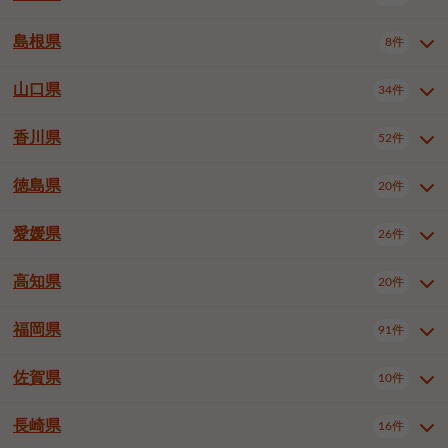
岡山市南区
倉敷市
津山市
6件
19件
7件
下伊那郡喬木村
木曽郡木曽町
1件
5件
広島市南区
広島市西区
10件
4件
島根県
8件
鳥取県全域
鳥取市
米子市
11件
2件
5件
笠岡市
総社市
瀬戸内市
1件
1件
1件
東筑摩郡麻績村
東筑摩郡山形村
1件
4件
広島市安佐南区
呉市
三原市
6件
2件
4件
倉吉市
西伯郡日吉津村
1件
3件
山口県
34件
島根県全域
松江市
出雲市
埴科郡坂城町
8件
5件
3件
1件
尾道市
福山市
東広島市
1件
12件
4件
香川県
廿日市市
安芸郡府中町
52件
1件
2件
山口県全域
下関市
宇部市
34件
7件
2件
安芸郡海田町
1件
山口市
防府市
下松市
9件
1件
6件
徳島県
20件
香川県全域
高松市
丸亀市
52件
41件
6件
岩国市
柳井市
周南市
4件
1件
1件
観音寺市
さぬき市
三豊市
1件
1件
1件
愛媛県
26件
徳島県全域
徳島市
阿南市
20件
13件
4件
山陽小野田市
3件
綾歌郡綾川町
2件
海部郡美波町
板野郡藍住町
1件
2件
高知県
20件
愛媛県全域
松山市
今治市
26件
13件
3件
宇和島市
新居浜市
西条市
1件
4件
1件
福岡県
91件
高知県全域
高知市
土佐市
20件
19件
1件
大洲市
四国中央市
東温市
1件
2件
1件
佐賀県
10件
福岡県全域
北九州市若松区
91件
2件
北九州市小倉北区
北九州市小倉南区
3件
3件
長崎県
16件
佐賀県全域
佐賀市
唐津市
10件
9件
1件