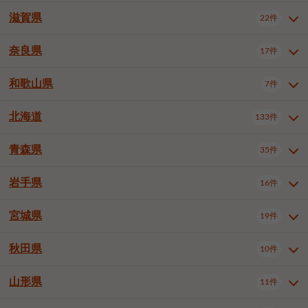
大阪市浪速区
大阪市東淀川区
4件
1件
神戸市兵庫区
神戸市長田区
2件
1件
一宮市
半田市
春日井市
3件
2件
3件
滋賀県
22件
京都府全域
京都市北区
35件
1件
大阪市生野区
大阪市阿倍野区
1件
2件
神戸市須磨区
神戸市垂水区
1件
11件
豊川市
津島市
豊田市
3件
1件
8件
京都市左京区
京都市中京区
2件
2件
奈良県
大阪市住吉区
大阪市西成区
17件
1件
1件
滋賀県全域
大津市
彦根市
22件
3件
1件
神戸市北区
神戸市中央区
4件
14件
安城市
西尾市
小牧市
5件
2件
1件
京都市下京区
京都市南区
10件
6件
大阪市鶴見区
大阪市住之江区
1件
1件
長浜市
近江八幡市
草津市
1件
2件
3件
和歌山県
神戸市西区
姫路市
尼崎市
7件
4件
7件
6件
奈良県全域
奈良市
大和高田市
稲沢市
17件
大府市
4件
知立市
1件
1件
1件
1件
京都市右京区
京都市伏見区
1件
2件
大阪市平野区
大阪市北区
2件
58件
守山市
甲賀市
湖南市
4件
2件
1件
明石市
西宮市
洲本市
6件
8件
1件
大和郡山市
橿原市
桜井市
高浜市
1件
日進市
4件
長久手市
2件
1件
2件
2件
北海道
京都市山科区
京都市西京区
133件
1件
1件
和歌山県全域
和歌山市
橋本市
7件
2件
1件
大阪市中央区
堺市堺区
13件
2件
東近江市
蒲生郡竜王町
4件
1件
芦屋市
伊丹市
豊岡市
1件
3件
1件
御所市
生駒市
香芝市
愛知郡東郷町
1件
丹羽郡扶桑町
1件
1件
6件
2件
福知山市
舞鶴市
綾部市
1件
1件
1件
御坊市
田辺市
岩出市
1件
1件
2件
堺市中区
堺市東区
堺市西区
1件
1件
2件
青森県
35件
北海道全域
札幌市中央区
133件
27件
加古川市
西脇市
宝塚市
11件
1件
2件
生駒郡斑鳩町
北葛城郡上牧町
知多郡東浦町
1件
額田郡幸田町
1件
4件
2件
宇治市
亀岡市
長岡京市
1件
2件
1件
堺市南区
堺市北区
堺市美原区
1件
2件
1件
札幌市北区
札幌市東区
19件
4件
三木市
川西市
三田市
2件
1件
1件
岩手県
16件
青森県全域
青森市
弘前市
35件
14件
7件
八幡市
2件
岸和田市
豊中市
吹田市
4件
6件
1件
札幌市白石区
札幌市豊平区
4件
8件
加西市
丹波篠山市
丹波市
1件
1件
1件
八戸市
三沢市
むつ市
9件
3件
2件
宮城県
19件
岩手県全域
盛岡市
花巻市
泉大津市
16件
高槻市
8件
守口市
1件
1件
5件
1件
札幌市西区
札幌市厚別区
17件
4件
宍粟市
加東市
たつの市
1件
2件
1件
北上市
一関市
奥州市
枚方市
2件
茨木市
1件
八尾市
4件
7件
4件
5件
秋田県
札幌市手稲区
札幌市清田区
10件
2件
5件
宮城県全域
仙台市青葉区
神崎郡福崎町
19件
揖保郡太子町
6件
1件
1件
泉佐野市
富田林市
寝屋川市
3件
2件
4件
函館市
小樽市
旭川市
4件
1件
10件
仙台市宮城野区
仙台市太白区
3件
1件
山形県
11件
秋田県全域
秋田市
大館市
10件
6件
2件
河内長野市
松原市
大東市
1件
1件
1件
釧路市
帯広市
北見市
2件
2件
4件
仙台市泉区
名取市
多賀城市
3件
1件
1件