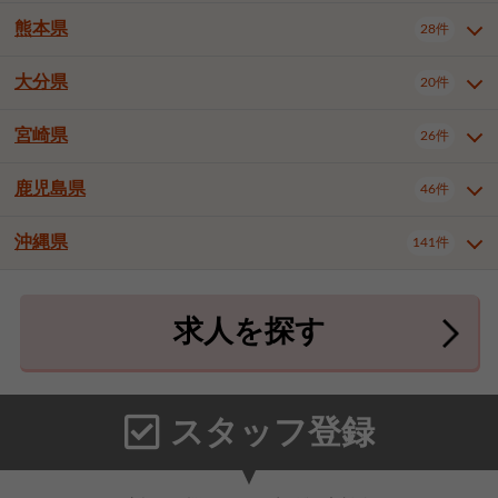
北九州市八幡東区
北九州市八幡西区
3件
3件
熊本県
28件
長崎県全域
長崎市
佐世保市
16件
4件
6件
福岡市東区
福岡市博多区
4件
17件
島原市
諫早市
大村市
1件
2件
1件
大分県
福岡市中央区
福岡市西区
20件
9件
3件
熊本県全域
熊本市中央区
28件
7件
西彼杵郡時津町
2件
福岡市城南区
福岡市早良区
1件
2件
熊本市西区
熊本市南区
1件
2件
宮崎県
26件
大分県全域
大分市
別府市
20件
16件
1件
大牟田市
久留米市
直方市
2件
6件
1件
熊本市北区
八代市
人吉市
1件
1件
2件
中津市
3件
鹿児島県
46件
宮崎県全域
宮崎市
都城市
26件
14件
9件
飯塚市
田川市
八女市
1件
3件
1件
荒尾市
山鹿市
菊池市
2件
1件
1件
延岡市
日南市
日向市
1件
1件
1件
行橋市
中間市
小郡市
2件
1件
3件
沖縄県
宇土市
宇城市
天草市
141件
1件
1件
1件
鹿児島県全域
鹿児島市
46件
25件
筑紫野市
春日市
大野城市
3件
4件
1件
合志市
菊池郡菊陽町
1件
4件
鹿屋市
阿久根市
出水市
6件
1件
3件
沖縄県全域
那覇市
宜野湾市
141件
32件
7件
宗像市
太宰府市
福津市
1件
1件
1件
上益城郡御船町
2件
求人を探す
薩摩川内市
日置市
曽於市
4件
1件
1件
石垣市
浦添市
名護市
2件
24件
6件
糟屋郡志免町
糟屋郡新宮町
4件
2件
霧島市
南さつま市
姶良市
3件
1件
1件
糸満市
沖縄市
豊見城市
3件
8件
9件
糟屋郡久山町
那珂川市
3件
1件
うるま市
宮古島市
南城市
18件
2件
3件
スタッフ登録
国頭郡本部町
国頭郡金武町
1件
2件
中頭郡読谷村
中頭郡北谷町
3件
6件