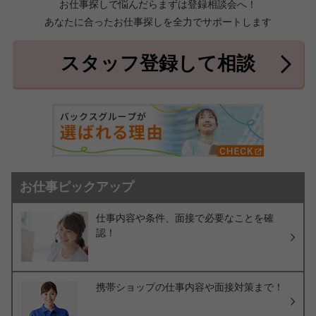
お仕事探しで悩んだらまずは登録相談会へ！
あなたに合ったお仕事探しを全力でサポートします
中頭郡北中城村
中頭郡中城村
7件
2件
中頭郡西原町
島尻郡与那原町
2件
1件
スタッフ登録して相談
島尻郡南風原町
3件
お仕事ピックアップ
仕事内容や条件、面接で必要なことを確
認！
携帯ショップの仕事内容や面接対策まで！