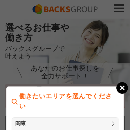
選べるお仕事や
働き方
バックスグループで
叶えよう
あなたのお仕事探しを
全力サポート！
はじめての方へ
働きたいエリアを選んでくださ
まずは相談
い
関東
働きたいエリアを選んでください