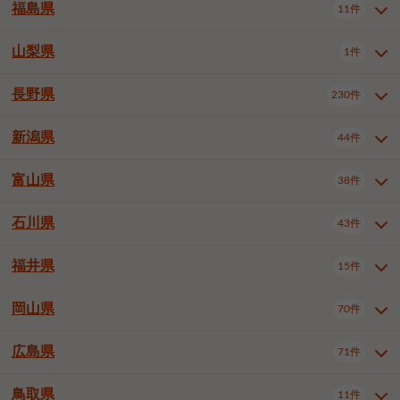
大仙市
2件
福島県
11件
和泉市
箕面市
柏原市
12件
5件
1件
山形県全域
山形市
米沢市
11件
5件
1件
岩見沢市
網走市
苫小牧市
3件
1件
3件
柴田郡大河原町
宮城郡利府町
1件
1件
羽曳野市
門真市
摂津市
2件
3件
1件
鶴岡市
新庄市
上山市
1件
1件
2件
江別市
紋別市
千歳市
3件
1件
2件
山梨県
富谷市
1件
2件
福島県全域
福島市
会津若松市
11件
3件
1件
高石市
藤井寺市
東大阪市
1件
1件
7件
天童市
1件
恵庭市
北広島市
紋別郡遠軽町
3件
1件
1件
郡山市
いわき市
5件
2件
長野県
230件
山梨県全域
中巨摩郡昭和町
1件
1件
泉南市
四條畷市
大阪狭山市
1件
2件
1件
釧路郡釧路町
厚岸郡厚岸町
1件
1件
新潟県
44件
長野県全域
長野市
松本市
230件
63件
40件
上田市
岡谷市
飯田市
19件
3件
20件
富山県
38件
新潟県全域
新潟市東区
44件
2件
諏訪市
須坂市
小諸市
5件
13件
4件
新潟市中央区
新潟市江南区
11件
3件
石川県
43件
富山県全域
富山市
高岡市
38件
27件
5件
伊那市
駒ヶ根市
中野市
6件
6件
2件
新潟市西区
長岡市
柏崎市
4件
11件
1件
砺波市
小矢部市
射水市
1件
2件
3件
福井県
大町市
飯山市
茅野市
15件
1件
5件
2件
石川県全域
金沢市
小松市
43件
22件
4件
新発田市
小千谷市
見附市
3件
1件
1件
塩尻市
佐久市
千曲市
2件
12件
4件
白山市
野々市市
4件
13件
岡山県
燕市
上越市
佐渡市
70件
3件
3件
1件
福井県全域
福井市
越前市
15件
12件
3件
安曇野市
北佐久郡軽井沢町
2件
4件
広島県
71件
岡山県全域
岡山市北区
70件
27件
諏訪郡下諏訪町
諏訪郡富士見町
1件
1件
岡山市中区
岡山市東区
6件
2件
上伊那郡箕輪町
上伊那郡宮田村
2件
1件
鳥取県
11件
広島県全域
広島市中区
71件
24件