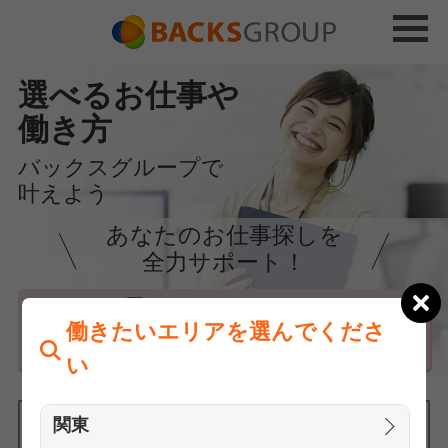
選べるお仕事や
働き方
バックスグループで
叶えよう
あなたのお仕事探しを
全力サポート！
はじめての方へ
働きたいエリアを選んでくださ
まずは相談
い
関東
働きたいエリアを選んでください