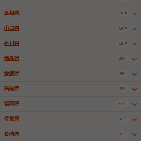
岡山市南区
倉敷市
津山市
6件
19件
7件
下伊那郡喬木村
木曽郡木曽町
1件
5件
広島市南区
広島市西区
10件
4件
島根県
8件
鳥取県全域
鳥取市
米子市
11件
2件
5件
笠岡市
総社市
瀬戸内市
1件
1件
1件
東筑摩郡麻績村
東筑摩郡山形村
1件
4件
広島市安佐南区
呉市
三原市
6件
2件
4件
倉吉市
西伯郡日吉津村
1件
3件
山口県
34件
島根県全域
松江市
出雲市
埴科郡坂城町
8件
5件
3件
1件
尾道市
福山市
東広島市
1件
12件
4件
香川県
廿日市市
安芸郡府中町
52件
1件
2件
山口県全域
下関市
宇部市
34件
7件
2件
安芸郡海田町
1件
山口市
防府市
下松市
9件
1件
6件
徳島県
20件
香川県全域
高松市
丸亀市
52件
41件
6件
岩国市
柳井市
周南市
4件
1件
1件
観音寺市
さぬき市
三豊市
1件
1件
1件
愛媛県
26件
徳島県全域
徳島市
阿南市
20件
13件
4件
山陽小野田市
3件
綾歌郡綾川町
2件
海部郡美波町
板野郡藍住町
1件
2件
高知県
20件
愛媛県全域
松山市
今治市
26件
13件
3件
宇和島市
新居浜市
西条市
1件
4件
1件
福岡県
91件
高知県全域
高知市
土佐市
20件
19件
1件
大洲市
四国中央市
東温市
1件
2件
1件
佐賀県
10件
福岡県全域
北九州市若松区
91件
2件
北九州市小倉北区
北九州市小倉南区
3件
3件
長崎県
16件
佐賀県全域
佐賀市
唐津市
10件
9件
1件