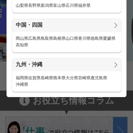
山梨県
長野県
新潟県
富山県
石川県
福井県
中国・四国
岡山県
広島県
鳥取県
島根県
山口県
香川県
徳島県
愛媛県
高知県
九州・沖縄
家電量販店の派遣・バイト求人
家電量販店で働くメリットをご紹介！
福岡県
佐賀県
長崎県
熊本県
大分県
宮崎県
鹿児島県
沖縄県
お役立ち情報コラム