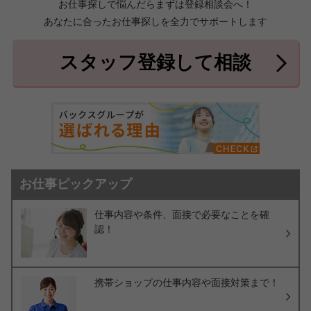
お仕事探しで悩んだらまずは登録相談会へ！
あなたに合ったお仕事探しを全力でサポートします
中頭郡北中城村
中頭郡中城村
7件
2件
中頭郡西原町
島尻郡与那原町
2件
1件
スタッフ登録して相談
島尻郡南風原町
3件
お仕事ピックアップ
仕事内容や条件、面接で必要なことを確
認！
携帯ショップの仕事内容や面接対策まで！