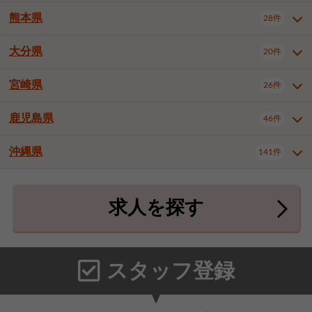
北九州市八幡東区
北九州市八幡西区
3件
3件
熊本県
28件
長崎県全域
長崎市
佐世保市
16件
4件
6件
福岡市東区
福岡市博多区
4件
17件
島原市
諫早市
大村市
1件
2件
1件
大分県
福岡市中央区
福岡市西区
20件
9件
3件
熊本県全域
熊本市中央区
28件
7件
西彼杵郡時津町
2件
福岡市城南区
福岡市早良区
1件
2件
熊本市西区
熊本市南区
1件
2件
宮崎県
26件
大分県全域
大分市
別府市
20件
16件
1件
大牟田市
久留米市
直方市
2件
6件
1件
熊本市北区
八代市
人吉市
1件
1件
2件
中津市
3件
鹿児島県
46件
宮崎県全域
宮崎市
都城市
26件
14件
9件
飯塚市
田川市
八女市
1件
3件
1件
荒尾市
山鹿市
菊池市
2件
1件
1件
延岡市
日南市
日向市
1件
1件
1件
行橋市
中間市
小郡市
2件
1件
3件
沖縄県
宇土市
宇城市
天草市
141件
1件
1件
1件
鹿児島県全域
鹿児島市
46件
25件
筑紫野市
春日市
大野城市
3件
4件
1件
合志市
菊池郡菊陽町
1件
4件
鹿屋市
阿久根市
出水市
6件
1件
3件
沖縄県全域
那覇市
宜野湾市
141件
32件
7件
宗像市
太宰府市
福津市
1件
1件
1件
上益城郡御船町
2件
求人を探す
薩摩川内市
日置市
曽於市
4件
1件
1件
石垣市
浦添市
名護市
2件
24件
6件
糟屋郡志免町
糟屋郡新宮町
4件
2件
霧島市
南さつま市
姶良市
3件
1件
1件
糸満市
沖縄市
豊見城市
3件
8件
9件
糟屋郡久山町
那珂川市
3件
1件
うるま市
宮古島市
南城市
18件
2件
3件
スタッフ登録
国頭郡本部町
国頭郡金武町
1件
2件
中頭郡読谷村
中頭郡北谷町
3件
6件