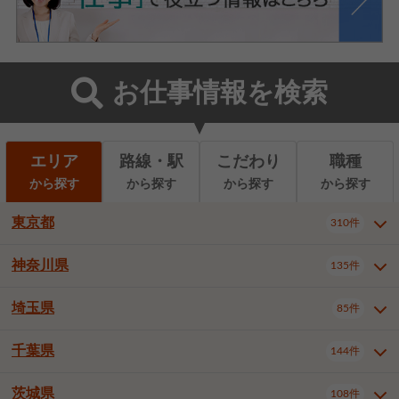
お仕事情報を検索
エリア
路線・駅
こだわり
職種
から探す
から探す
から探す
から探す
東京都
310件
神奈川県
135件
東京都全域
千代田区
310件
22件
中央区
港区
新宿区
11件
8件
27件
埼玉県
85件
神奈川県全域
横浜市西区
135件
29件
文京区
台東区
墨田区
3件
7件
9件
横浜市中区
横浜市磯子区
6件
1件
千葉県
144件
埼玉県全域
さいたま市北区
85件
2件
江東区
品川区
目黒区
6件
11件
5件
横浜市金沢区
横浜市港北区
2件
4件
さいたま市大宮区
さいたま市見沼区
10件
2件
茨城県
大田区
世田谷区
渋谷区
108件
4件
9件
22件
千葉県全域
千葉市中央区
144件
17件