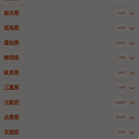
横浜市戸塚区
横浜市港南区
2件
6件
さいたま市浦和区
さいたま市緑区
3件
1件
中野区
杉並区
豊島区
2件
13件
61件
千葉市花見川区
千葉市稲毛区
4件
3件
栃木県
横浜市旭区
横浜市泉区
53件
4件
2件
茨城県全域
水戸市
日立市
108件
25件
6件
川越市
熊谷市
川口市
6件
1件
6件
北区
荒川区
板橋区
3件
1件
3件
千葉市若葉区
千葉市緑区
2件
2件
横浜市青葉区
横浜市都筑区
4件
7件
土浦市
古河市
石岡市
5件
3件
4件
群馬県
所沢市
飯能市
本庄市
45件
5件
1件
2件
栃木県全域
宇都宮市
足利市
53件
27件
2件
練馬区
足立区
葛飾区
5件
11件
5件
千葉市美浜区
市川市
船橋市
9件
9件
8件
川崎市川崎区
川崎市幸区
8件
8件
龍ケ崎市
常陸太田市
北茨城市
1件
2件
1件
東松山市
春日部市
狭山市
3件
7件
2件
佐野市
日光市
小山市
6件
1件
5件
江戸川区
八王子市
立川市
4件
8件
16件
愛知県
木更津市
松戸市
野田市
123件
7件
8件
4件
群馬県全域
前橋市
高崎市
45件
7件
16件
川崎市中原区
川崎市高津区
1件
1件
笠間市
取手市
牛久市
1件
2件
6件
羽生市
鴻巣市
深谷市
3件
2件
1件
真岡市
大田原市
那須塩原市
1件
3件
3件
武蔵野市
三鷹市
青梅市
7件
1件
1件
茂原市
成田市
佐倉市
5件
5件
1件
桐生市
伊勢崎市
太田市
1件
6件
7件
川崎市宮前区
川崎市麻生区
1件
1件
静岡県
つくば市
ひたちなか市
14件
17件
10件
愛知県全域
名古屋市千種区
123件
1件
上尾市
越谷市
蕨市
2件
5件
1件
さくら市
下野市
1件
1件
府中市（東京都）
昭島市
2件
2件
旭市
習志野市
柏市
1件
5件
15件
館林市
みどり市
1件
4件
相模原市緑区
相模原市南区
2件
2件
鹿嶋市
守谷市
那珂市
1件
4件
2件
名古屋市東区
名古屋市西区
1件
7件
戸田市
入間市
朝霞市
2件
3件
1件
岐阜県
河内郡上三川町
下都賀郡壬生町
16件
2件
1件
静岡県全域
静岡市葵区
調布市
14件
町田市
国分寺市
3件
4件
9件
2件
市原市
流山市
八千代市
7件
6件
1件
北群馬郡吉岡町
邑楽郡千代田町
2件
1件
横須賀市
平塚市
鎌倉市
3件
13件
3件
稲敷市
神栖市
鉾田市
1件
10件
2件
名古屋市中村区
名古屋市中区
22件
3件
志木市
久喜市
富士見市
1件
3件
2件
静岡市駿河区
富士市
藤枝市
清瀬市
3件
東久留米市
1件
多摩市
1件
2件
1件
1件
鴨川市
鎌ケ谷市
君津市
2件
1件
1件
三重県
16件
岐阜県全域
岐阜市
大垣市
藤沢市
16件
茅ヶ崎市
4件
秦野市
4件
13件
2件
1件
つくばみらい市
小美玉市
3件
1件
名古屋市昭和区
名古屋市瑞穂区
1件
1件
三郷市
蓮田市
坂戸市
3件
1件
2件
駿東郡清水町
浜松市中央区
稲城市
1件
5件
2件
浦安市
四街道市
印西市
3件
1件
9件
高山市
多治見市
羽島市
厚木市
1件
大和市
1件
伊勢原市
1件
2件
2件
2件
稲敷郡阿見町
1件
大阪府
名古屋市中川区
名古屋市港区
182件
1件
4件
三重県全域
津市
四日市市
幸手市
16件
児玉郡上里町
3件
2件
1件
1件
白井市
富里市
山武市
2件
2件
2件
土岐市
各務原市
可児市
海老名市
1件
座間市
1件
1件
1件
2件
名古屋市南区
名古屋市守山区
2件
1件
桑名市
鈴鹿市
員弁郡東員町
2件
6件
1件
兵庫県
101件
大阪府全域
大阪市西区
いすみ市
182件
長生郡長生村
2件
1件
1件
本巣市
本巣郡北方町
1件
1件
名古屋市緑区
名古屋市名東区
5件
1件
多気郡明和町
2件
大阪市港区
大阪市天王寺区
1件
1件
京都府
35件
兵庫県全域
神戸市東灘区
101件
4件
名古屋市天白区
豊橋市
岡崎市
1件
6件
16件