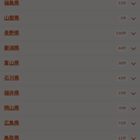
大仙市
2件
福島県
11件
和泉市
箕面市
柏原市
12件
5件
1件
山形県全域
山形市
米沢市
11件
5件
1件
岩見沢市
網走市
苫小牧市
3件
1件
3件
柴田郡大河原町
宮城郡利府町
1件
1件
羽曳野市
門真市
摂津市
2件
3件
1件
鶴岡市
新庄市
上山市
1件
1件
2件
江別市
紋別市
千歳市
3件
1件
2件
山梨県
富谷市
1件
2件
福島県全域
福島市
会津若松市
11件
3件
1件
高石市
藤井寺市
東大阪市
1件
1件
7件
天童市
1件
恵庭市
北広島市
紋別郡遠軽町
3件
1件
1件
郡山市
いわき市
5件
2件
長野県
230件
山梨県全域
中巨摩郡昭和町
1件
1件
泉南市
四條畷市
大阪狭山市
1件
2件
1件
釧路郡釧路町
厚岸郡厚岸町
1件
1件
新潟県
44件
長野県全域
長野市
松本市
230件
63件
40件
上田市
岡谷市
飯田市
19件
3件
20件
富山県
38件
新潟県全域
新潟市東区
44件
2件
諏訪市
須坂市
小諸市
5件
13件
4件
新潟市中央区
新潟市江南区
11件
3件
石川県
43件
富山県全域
富山市
高岡市
38件
27件
5件
伊那市
駒ヶ根市
中野市
6件
6件
2件
新潟市西区
長岡市
柏崎市
4件
11件
1件
砺波市
小矢部市
射水市
1件
2件
3件
福井県
大町市
飯山市
茅野市
15件
1件
5件
2件
石川県全域
金沢市
小松市
43件
22件
4件
新発田市
小千谷市
見附市
3件
1件
1件
塩尻市
佐久市
千曲市
2件
12件
4件
白山市
野々市市
4件
13件
岡山県
燕市
上越市
佐渡市
70件
3件
3件
1件
福井県全域
福井市
越前市
15件
12件
3件
安曇野市
北佐久郡軽井沢町
2件
4件
広島県
71件
岡山県全域
岡山市北区
70件
27件
諏訪郡下諏訪町
諏訪郡富士見町
1件
1件
岡山市中区
岡山市東区
6件
2件
上伊那郡箕輪町
上伊那郡宮田村
2件
1件
鳥取県
11件
広島県全域
広島市中区
71件
24件