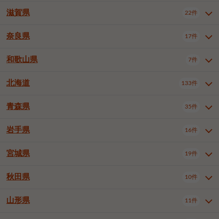
大阪市浪速区
大阪市東淀川区
4件
1件
神戸市兵庫区
神戸市長田区
2件
1件
一宮市
半田市
春日井市
3件
2件
3件
滋賀県
22件
京都府全域
京都市北区
35件
1件
大阪市生野区
大阪市阿倍野区
1件
2件
神戸市須磨区
神戸市垂水区
1件
11件
豊川市
津島市
豊田市
3件
1件
8件
京都市左京区
京都市中京区
2件
2件
奈良県
大阪市住吉区
大阪市西成区
17件
1件
1件
滋賀県全域
大津市
彦根市
22件
3件
1件
神戸市北区
神戸市中央区
4件
14件
安城市
西尾市
小牧市
5件
2件
1件
京都市下京区
京都市南区
10件
6件
大阪市鶴見区
大阪市住之江区
1件
1件
長浜市
近江八幡市
草津市
1件
2件
3件
和歌山県
神戸市西区
姫路市
尼崎市
7件
4件
7件
6件
奈良県全域
奈良市
大和高田市
稲沢市
17件
大府市
4件
知立市
1件
1件
1件
1件
京都市右京区
京都市伏見区
1件
2件
大阪市平野区
大阪市北区
2件
58件
守山市
甲賀市
湖南市
4件
2件
1件
明石市
西宮市
洲本市
6件
8件
1件
大和郡山市
橿原市
桜井市
高浜市
1件
日進市
4件
長久手市
2件
1件
2件
2件
北海道
京都市山科区
京都市西京区
133件
1件
1件
和歌山県全域
和歌山市
橋本市
7件
2件
1件
大阪市中央区
堺市堺区
13件
2件
東近江市
蒲生郡竜王町
4件
1件
芦屋市
伊丹市
豊岡市
1件
3件
1件
御所市
生駒市
香芝市
愛知郡東郷町
1件
丹羽郡扶桑町
1件
1件
6件
2件
福知山市
舞鶴市
綾部市
1件
1件
1件
御坊市
田辺市
岩出市
1件
1件
2件
堺市中区
堺市東区
堺市西区
1件
1件
2件
青森県
35件
北海道全域
札幌市中央区
133件
27件
加古川市
西脇市
宝塚市
11件
1件
2件
生駒郡斑鳩町
北葛城郡上牧町
知多郡東浦町
1件
額田郡幸田町
1件
4件
2件
宇治市
亀岡市
長岡京市
1件
2件
1件
堺市南区
堺市北区
堺市美原区
1件
2件
1件
札幌市北区
札幌市東区
19件
4件
三木市
川西市
三田市
2件
1件
1件
岩手県
16件
青森県全域
青森市
弘前市
35件
14件
7件
八幡市
2件
岸和田市
豊中市
吹田市
4件
6件
1件
札幌市白石区
札幌市豊平区
4件
8件
加西市
丹波篠山市
丹波市
1件
1件
1件
八戸市
三沢市
むつ市
9件
3件
2件
宮城県
19件
岩手県全域
盛岡市
花巻市
泉大津市
16件
高槻市
8件
守口市
1件
1件
5件
1件
札幌市西区
札幌市厚別区
17件
4件
宍粟市
加東市
たつの市
1件
2件
1件
北上市
一関市
奥州市
枚方市
2件
茨木市
1件
八尾市
4件
7件
4件
5件
秋田県
札幌市手稲区
札幌市清田区
10件
2件
5件
宮城県全域
仙台市青葉区
神崎郡福崎町
19件
揖保郡太子町
6件
1件
1件
泉佐野市
富田林市
寝屋川市
3件
2件
4件
函館市
小樽市
旭川市
4件
1件
10件
仙台市宮城野区
仙台市太白区
3件
1件
山形県
11件
秋田県全域
秋田市
大館市
10件
6件
2件
河内長野市
松原市
大東市
1件
1件
1件
釧路市
帯広市
北見市
2件
2件
4件
仙台市泉区
名取市
多賀城市
3件
1件
1件